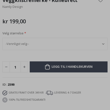
Veggklistremerke - Rullebrett
begynnelsen
Namly Design
av
bildegalleri
kr 199,00
Velg størrelse
LEGG TIL I HANDLEKURVEN
ID
2590
GRATIS FRAKT OVER 349 KR
LEVERING 4-7 DAGER
100% TILFREDSHETSGARANTI