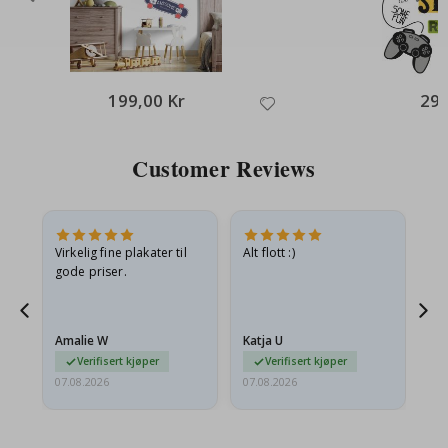
199,00 Kr
295
Customer Reviews
Virkelig fine plakater til
Alt flott :)
Ra
gode priser.
pr
 Og
Amalie W
Katja U
Gi
Verifisert kjøper
Verifisert kjøper
07.08.2026
07.08.2026
06.