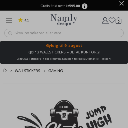
Gratis frakt over
kr595.00
4.1
varer
0
Basert på 1029 stemmer
Handle
Gyldig til
9. august
KJØP 3 WALLSTICKERS – BETAL KUN FOR 2!
Legg 3 wallstickers i handlekurven, rabatten trekkes automatisk i kassen!
WALLSTICKERS
GAMING
Andre kjøpte
Gå
produkter
til
slutten
av
bildegalleri