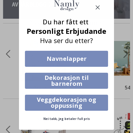
Du har fått ett
Produkter kjøpt sammen
Personligt Erbjudande
Hva ser du etter?
Navnelapper
Dekorasjon til
barnerom
295,00 Kr
549
Alternative produkter
Veggdekorasjon og
oppussing
Nei takk, jeg betaler full pris