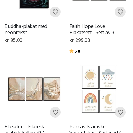
Buddha-plakat med
Faith Hope Love
neontekst
Plakatsett - Sett av 3
kr 95,00
kr 299,00
Karakter:
av 5 mulige
5.0
Plakater – Islamsk
Barnas Islamske
arabisk kalligrafi /
Veggplakat - Sett med 4