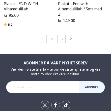
Plakat - END WITH
Plakat - End with
Alhamdulillah
Alhamdulillah / Sett med
2
kr 95,00
kr 149,00
Karakter:
av 5 mulige
5.0
Side
You're currently reading page
Side
Side
Side
Neste
1
2
3
ABONNER PÅ VÅRT NYHETSBREV
Vær den første til å få vite om de siste nyhetene og dra
nytte av våre eksklusive tilbud.
ABONNER