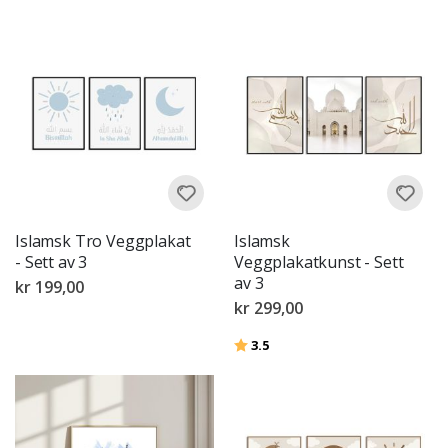
Islamsk Tro Veggplakat
Islamsk
- Sett av 3
Veggplakatkunst - Sett
av 3
kr 199,00
kr 299,00
Karakter:
av 5 mulige
3.5