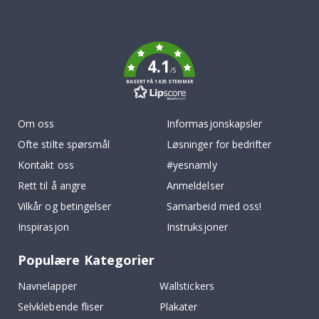
Tik
To
k
4.1
/5
BASERT PÅ 1025 STEMMER
Om oss
Informasjonskapsler
Ofte stilte spørsmål
Løsninger for bedrifter
Kontakt oss
#yesnamly
Rett til å angre
Anmeldelser
Vilkår og betingelser
Samarbeid med oss!
Inspirasjon
Instruksjoner
Populære Kategorier
Navnelapper
Wallstickers
Selvklebende fliser
Plakater