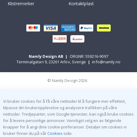
Klistremerker
Kontaktplast
Namly Design AB
|
ORGNR: 559216-9097
Terminalgatan 9, 23261 Arlöv, Sverige
|
info@namly.no
© Namly Design 2026
Vi bruker cookies for å få våre nettsider til å fungere mer effektivt,
tilpasse din brukeropplevelse og analysere trafikken på våre
nettsider. Tredjeparter, som Google-tjenester, kan også bruke cookies
for å levere personlige annonser. Vennligst velg en av følgende
knapper for å angi dine cookie-preferanser. Detaljer om cookies vi
bruker finner du på vår
Cookies
-side.