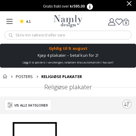
Gratis frakt over
kr595.00
4.1
varer
0
Basert på 1025 stemmer
Handle
Gyldig til
9. august
Kjøp 4 plakater – betal kun for 2!
Lägg 4 st posters i varukorgen, rabatten dras automatiskt i kassan!
POSTERS
RELIGIØSE PLAKATER
Religiøse plakater
VIS ALLE KATEGORIER