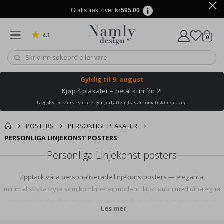
Gratis frakt over
kr595.00
4.1
varer
0
Basert på 1030 stemmer
Handle
Gyldig til
9. august
Kjøp 4 plakater – betal kun for 2!
Lägg 4 st posters i varukorgen, rabatten dras automatiskt i kassan!
POSTERS
PERSONLIGE PLAKATER
PERSONLIGA LINJEKONST POSTERS
Personliga Linjekonst posters
Upptäck våra personaliserade linjekonstposters — eleganta,
minimalistiska tryck som kombinerar modern illustration med dina egna
anpassade detaljer. Inspirerad av skandinavisk design, presenterar
Les mer
denna kollektion rena konturer, mjuka kompositioner och tidlösa motiv