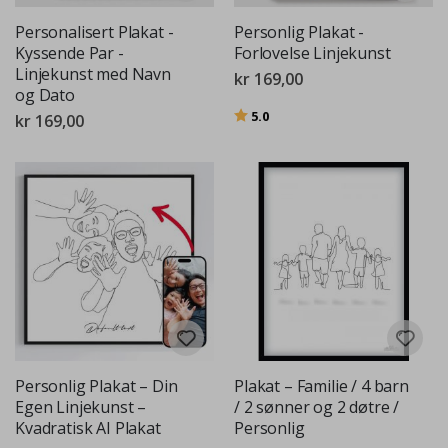
Personalisert Plakat -
Personlig Plakat -
Kyssende Par -
Forlovelse Linjekunst
Linjekunst med Navn
kr 169,00
og Dato
Karakter:
av 5 mulige
5.0
kr 169,00
Personlig Plakat – Din
Plakat – Familie / 4 barn
Egen Linjekunst –
/ 2 sønner og 2 døtre /
Kvadratisk AI Plakat
Personlig