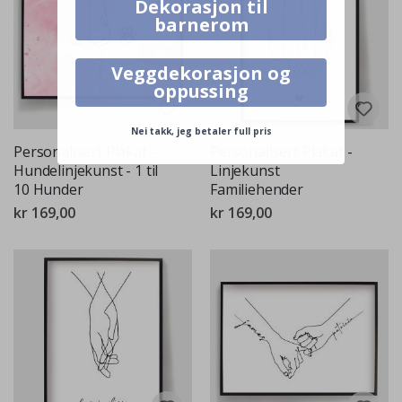
Dekorasjon til
barnerom
Veggdekorasjon og
oppussing
Nei takk, jeg betaler full pris
Personalisert Plakat -
Personalisert Plakat -
Hundelinjekunst - 1 til
Linjekunst
10 Hunder
Familiehender
kr 169,00
kr 169,00