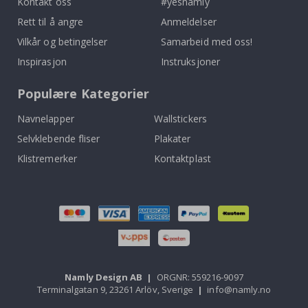
Kontakt oss
#yesnamly
Rett til å angre
Anmeldelser
Vilkår og betingelser
Samarbeid med oss!
Inspirasjon
Instruksjoner
Populære Kategorier
Navnelapper
Wallstickers
Selvklebende fliser
Plakater
Klistremerker
Kontaktplast
Namly Design AB
|
ORGNR: 559216-9097
Terminalgatan 9, 23261 Arlöv, Sverige
|
info@namly.no