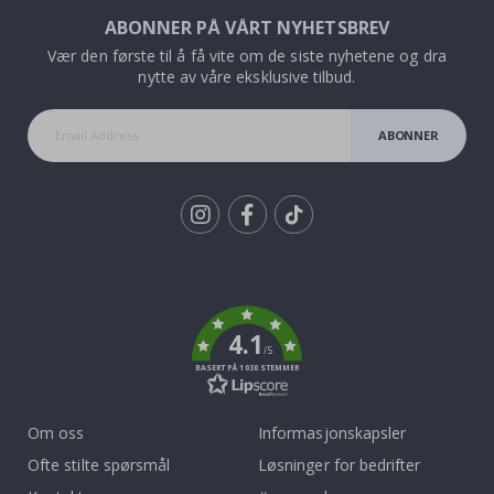
ABONNER PÅ VÅRT NYHETSBREV
Vær den første til å få vite om de siste nyhetene og dra
nytte av våre eksklusive tilbud.
ABONNER
Tik
To
k
4.1
/5
BASERT PÅ 1030 STEMMER
Om oss
Informasjonskapsler
Ofte stilte spørsmål
Løsninger for bedrifter