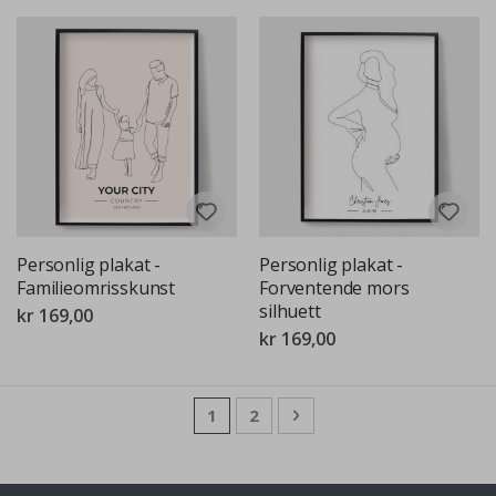
Personlig plakat -
Personlig plakat -
Familieomrisskunst
Forventende mors
silhuett
kr 169,00
kr 169,00
Side
You're currently reading page
Side
Side
Neste
1
2