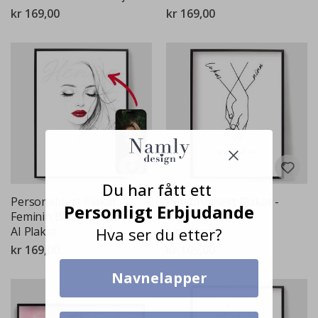
kr 169,00
kr 169,00
Du har fått ett
Personalisert Plakat -
Personalisert Plakat -
Personligt Erbjudande
Feminin Blyantskisse -
Holding Hender
Hva ser du etter?
AI Plakat
Linjekunst
kr 169,00
kr 169,00
Navnelapper