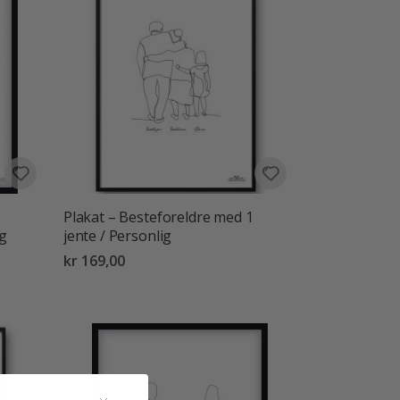
Plakat – Besteforeldre med 1
ig
jente / Personlig
kr 169,00