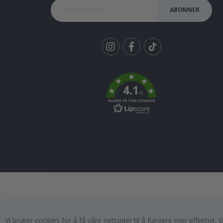
ABONNER
Tik
To
k
4.1
/5
BASERT PÅ 1030 STEMMER
Vi bruker cookies for å få våre nettsider til å fungere mer effektivt