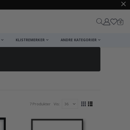
varer
0
Handle
KLISTREMERKER
ANDRE KATEGORIER
7
Produkter
Vis
Vise
Rutenett
Liste
som