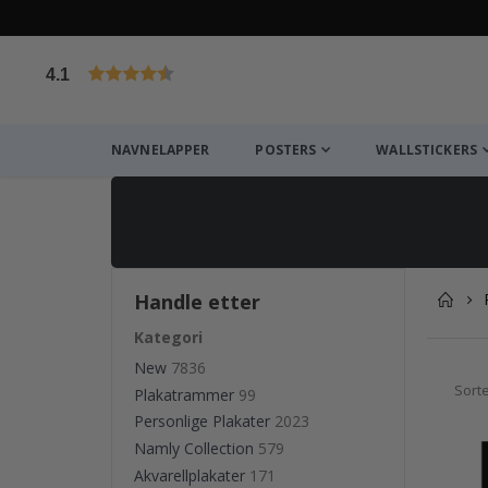
4.1
Basert på 1030 stemmer
NAVNELAPPER
POSTERS
WALLSTICKERS
Handle etter
Kategori
New
7836
Sorte
Plakatrammer
99
Personlige Plakater
2023
Namly Collection
579
Akvarellplakater
171