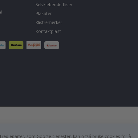
Selvklebende fliser
!
Plakater
Klistremerker
Kontaktplast
er. Tredjeparter, som Google-tjenester, kan også bruke cookies for å