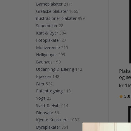
Barneplakater
2111
Grafiske plakater
1065
illustrasjoner plakater
999
Superhelter
28
Kart & Byer
384
Fotoplakater
27
Motiverende
215
Helligdager
299
Bauhaus
199
Utdanning & Læring
112
Plakat
Kjøkken
148
og sø
Biler
522
kr 16
Patenttegning
113
Karak
5.0
Yoga
23
Svart & Hvitt
414
Dinosaur
66
Kjente Kunstnere
1032
Dyreplakater
861