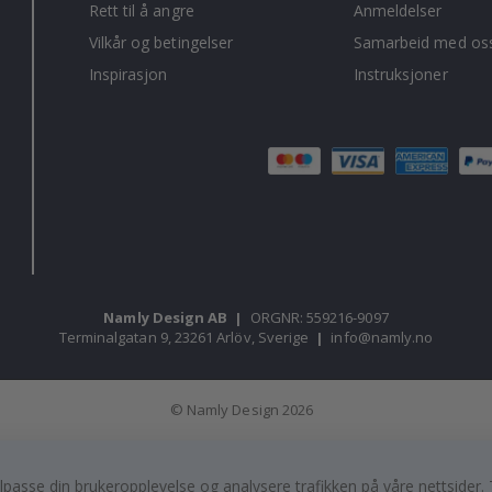
Rett til å angre
Anmeldelser
Vilkår og betingelser
Samarbeid med oss
Inspirasjon
Instruksjoner
Namly Design AB
|
ORGNR: 559216-9097
Terminalgatan 9, 23261 Arlöv, Sverige
|
info@namly.no
© Namly Design 2026
, tilpasse din brukeropplevelse og analysere trafikken på våre nettsid