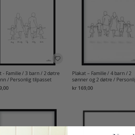
 - Familie / 3 barn / 2 døtre
Plakat – Familie / 4 barn / 2
nn / Personlig tilpasset
sønner og 2 døtre / Personl
9,00
kr 169,00
ter:
av 5 mulige