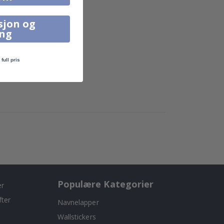
sjon og
ing
full pris
Populære Kategorier
er
fter
Navnelapper
Wallstickers