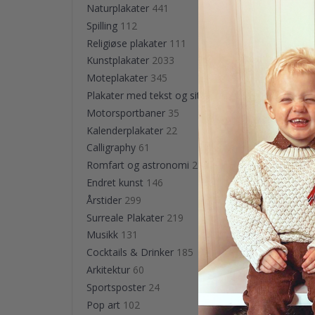
Naturplakater
441
Spilling
112
Religiøse plakater
111
Kunstplakater
2033
Moteplakater
345
Plakater med tekst og sitater
624
Motorsportbaner
35
Kalenderplakater
22
Plakat
Calligraphy
61
gutte
Romfart og astronomi
284
kr 16
Endret kunst
146
Årstider
299
Surreale Plakater
219
Musikk
131
Cocktails & Drinker
185
Arkitektur
60
Sportsposter
24
Pop art
102