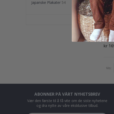
Japanske Plakater
54
POSTE
#2
kr 16
Vis
ABONNER PÅ VÅRT NYHETSBREV
Vær den første til å få vite om de siste nyhetene
og dra nytte av våre eksklusive tilbud.