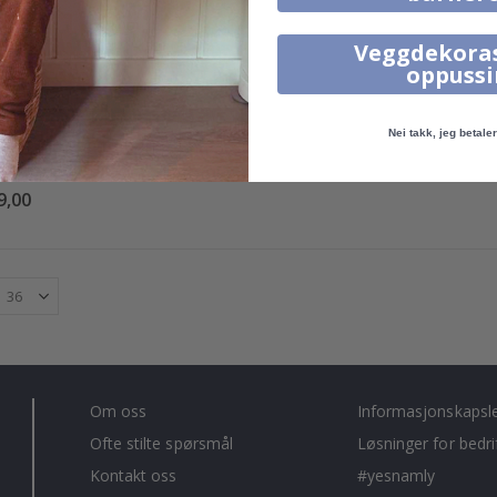
Veggdekora
oppuss
Nei takk, jeg betaler 
R - Mor og to barn / Stil
9,00
Om oss
Informasjonskapsl
Ofte stilte spørsmål
Løsninger for bedri
Kontakt oss
#yesnamly