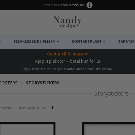
Gratis frakt over
kr595.00
SELVKLEBENDE FLISER
KONTAKTPLAST
TAPETER
Gyldig til
9. august
Kjøp 4 plakater – betal kun for 2!
Lägg 4 st posters i varukorgen, rabatten dras automatiskt i kassan!
POSTERS
STORYSTICKERS
Storystickers
Angi
r etter
stigende
retning