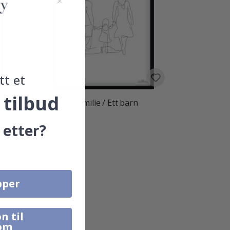
tt et
 tilbud
POSTER - Familie / Ett barn
kr 169,00
 etter?
pper
n til
om