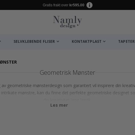
Gratis frakt over
kr595.00
SELVKLEBENDE FLISER
KONTAKTPLAST
TAPETER
MØNSTER
Geometrisk Mønster
 av geometriske mønsterdesign som garantert vil inspirere din kreativi
v intrikate mønstre, kan du finne det perfekte geometriske designet so
din kreativitet løpe løpsk.
Les mer