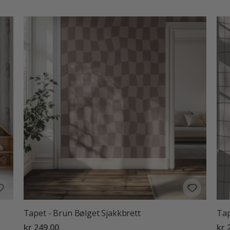
Tapet - Brun Bølget Sjakkbrett
Tap
kr 249,00
kr 