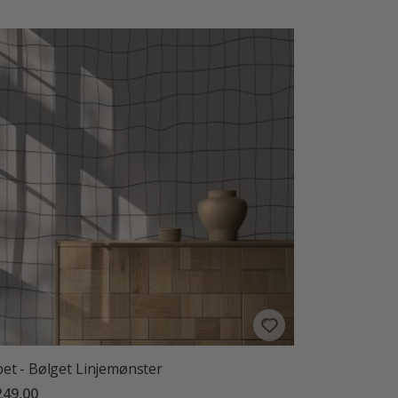
et - Bølget Linjemønster
249,00