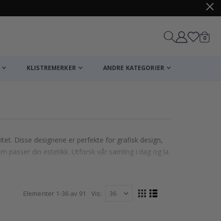
varer
0
Handle
KLISTREMERKER
ANDRE KATEGORIER
tet. Disse designene er perfekte for grafisk design,
m passer din estetikk. Utforsk vår samling i dag og la
Elementer
1
-
36
av
91
Vis
Vise
Rutenett
Liste
som