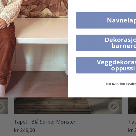
Navnela
Dekorasjo
barner
Veggdekora
oppuss
Nei takk, jeg betaler 
Tapet - Blå Striper Mønster
Tap
kr 249,00
kr 