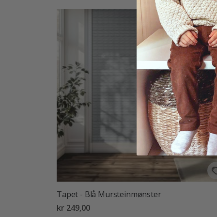
Tapet - Blå Mursteinmønster
kr 249,00