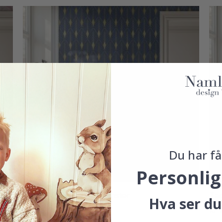
Du har få
Personlig
Tapet - Blå Art Deco Mønster
Tap
Hva ser du
kr 249,00
kr 