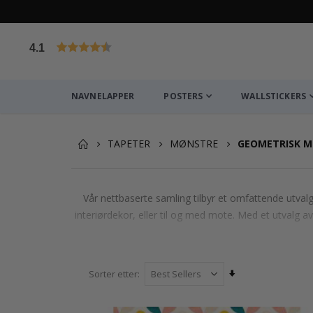
4.1
Basert på 1023 stemmer
NAVNELAPPER
POSTERS
WALLSTICKERS
TAPETER
MØNSTRE
GEOMETRISK 
Vår nettbaserte samling tilbyr et omfattende utvalg
interiørdekor, eller til og med mote. Med et utvalg a
Angi
Sorter etter
stigende
retning