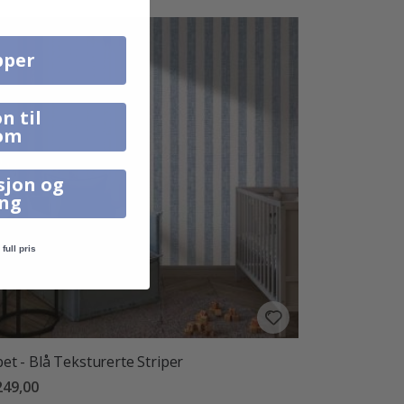
pper
n til
om
sjon og
ing
full pris
et - Blå Teksturerte Striper
249,00