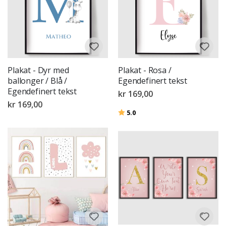
Plakat - Dyr med
Plakat - Rosa /
ballonger / Blå /
Egendefinert tekst
Egendefinert tekst
kr 169,00
kr 169,00
Karakter:
av 5 mulige
5.0