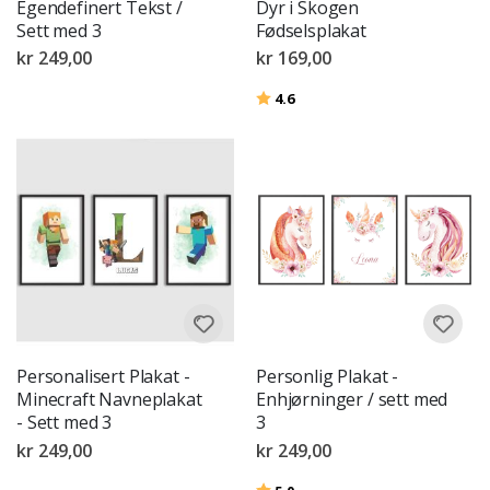
Egendefinert Tekst /
Dyr i Skogen
Sett med 3
Fødselsplakat
kr 249,00
kr 169,00
Karakter:
av 5 mulige
4.6
Personalisert Plakat -
Personlig Plakat -
Minecraft Navneplakat
Enhjørninger / sett med
- Sett med 3
3
kr 249,00
kr 249,00
Karakter:
av 5 mulige