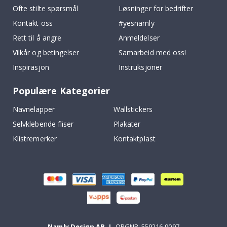
Ofte stilte spørsmål
Løsninger for bedrifter
Kontakt oss
#yesnamly
Rett til å angre
Anmeldelser
Vilkår og betingelser
Samarbeid med oss!
Inspirasjon
Instruksjoner
Populære Kategorier
Navnelapper
Wallstickers
Selvklebende fliser
Plakater
Klistremerker
Kontaktplast
Namly Design AB
|
ORGNR: 559216-9097