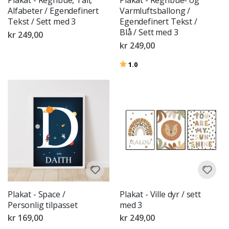
Plakat - Regnbue, Tall,
Plakat - Regnbue- og
Alfabeter / Egendefinert
Varmluftsballong /
Tekst / Sett med 3
Egendefinert Tekst /
Blå / Sett med 3
kr 249,00
kr 249,00
Karakter:
av 5 mulige
1.0
Plakat - Space /
Plakat - Ville dyr / sett
Personlig tilpasset
med 3
kr 169,00
kr 249,00