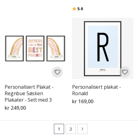
Karakter:
av 5 mulige
5.0
Personalisert Plakat -
Personalisert plakat -
Regnbue Søsken
Ronald
Plakater - Sett med 3
kr 169,00
kr 249,00
Side
You're currently reading page
Side
Side
Neste
1
2