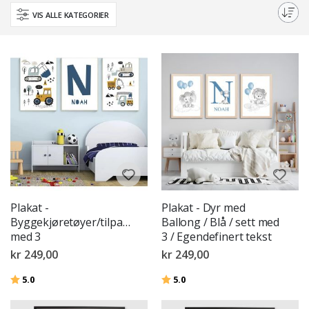
personaliseringsalternativer, er du sikker på å finne det perfekte stykket
VIS ALLE KATEGORIER
for å feire ditt barns unike identitet.
Plakat -
Plakat - Dyr med
Byggekjøretøyer/tilpasse/sett
Ballong / Blå / sett med
med 3
3 / Egendefinert tekst
kr 249,00
kr 249,00
Karakter:
av 5 mulige
Karakter:
av 5 mulige
5.0
5.0