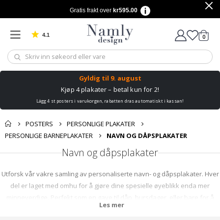
Gratis frakt over
kr595.00
4.1
varer
0
Basert på 1030 stemmer
Handle
Gyldig til
9. august
Kjøp 4 plakater – betal kun for 2!
Lägg 4 st posters i varukorgen, rabatten dras automatiskt i kassan!
POSTERS
PERSONLIGE PLAKATER
PERSONLIGE BARNEPLAKATER
NAVN OG DÅPSPLAKATER
Navn og dåpsplakater
Utforsk vår vakre samling av personaliserte navn- og dåpsplakater. Hver
del er laget med omhu for å gjøre dine spesielle øyeblikk enda mer
minneverdige. Perfekt som en gave til dåp, bursdager, eller bare for å
Les mer
dekorere rommet til den lille. Med en rekke design og