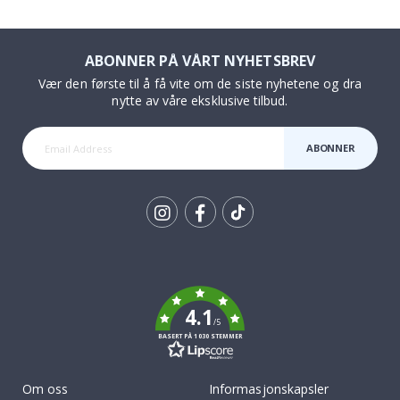
ABONNER PÅ VÅRT NYHETSBREV
Vær den første til å få vite om de siste nyhetene og dra
nytte av våre eksklusive tilbud.
ABONNER
Tik
To
k
4.1
/5
BASERT PÅ 1030 STEMMER
Om oss
Informasjonskapsler