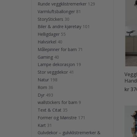
Runde veggklistremerker
129
Varmluftsballonger
81
StoryStickers
30
Biler & andre kjøretøy
101
Helligdager
55
Halvsirkel
40
Målepinner for barn
71
Gaming
40
Lampe dekorasjon
19
Stor veggdekor
41
Veggk
Natur
198
Hand
Rom
36
kr 37
Dyr
493
wallstickers for barn
9
Text & Citat
35
Former og Mønstre
171
Kart
31
Gulvdekor – gulvklistremerker &