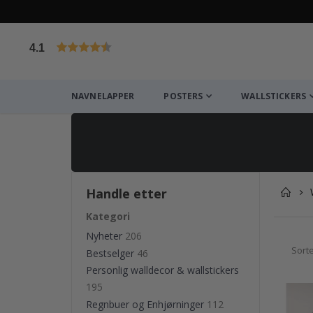
4.1
Basert på 1025 stemmer
NAVNELAPPER
POSTERS
WALLSTICKERS
Handle etter
Kategori
Nyheter
206
Sorte
Bestselger
46
Personlig walldecor & wallstickers
195
Regnbuer og Enhjørninger
112