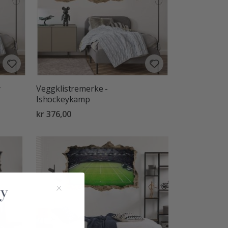
y
Veggklistremerke -
Ishockeykamp
kr 376,00