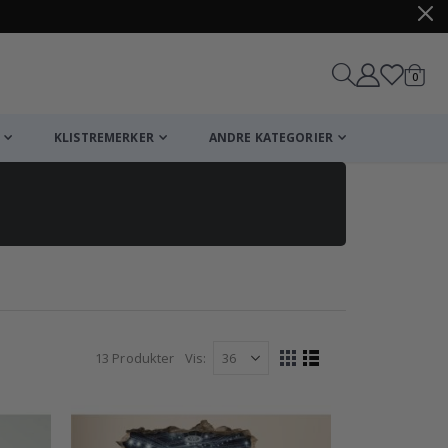
varer
0
Handle
KLISTREMERKER
ANDRE KATEGORIER
13
Produkter
Vis
Vise
Rutenett
Liste
som