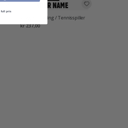
full pris
ler
Veggoverføring / Tennisspiller
kr 237,00