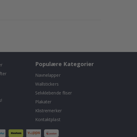
Populære Kategorier
er
fter
Navnelapper
Wallstickers
Selvklebende fliser
!
Plakater
Klistremerker
Kontaktplast