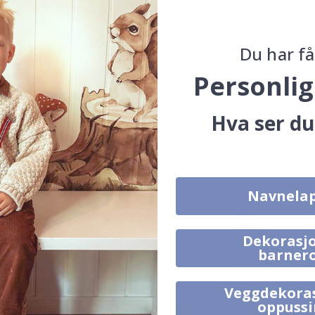
Du har få
listremerke -
Veggklistremerke - Stadion
Personlig
keystadion
Gjennombrudd
6,00
kr 376,00
Hva ser du
Navnela
Dekorasjo
barner
Veggdekora
oppuss