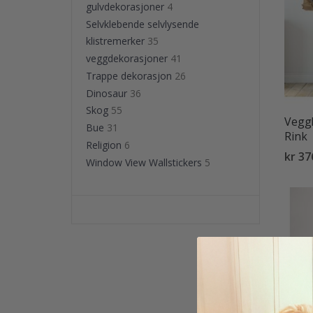
gulvdekorasjoner
4
Selvklebende selvlysende
klistremerker
35
veggdekorasjoner
41
Trappe dekorasjon
26
Dinosaur
36
Skog
55
Veggk
Bue
31
Rink
Religion
6
kr 37
Window View Wallstickers
5