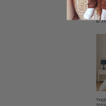
Veggm
kr 37
Veggt
Aren