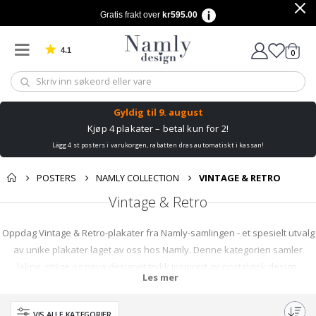
Gratis frakt over
kr595.00
4.1
varer
0
Basert på 1029 stemmer
Handle
Gyldig til
9. august
Kjøp 4 plakater – betal kun for 2!
Lägg 4 st posters i varukorgen, rabatten dras automatiskt i kassan!
POSTERS
NAMLY COLLECTION
VINTAGE & RETRO
Vintage & Retro
Oppdag Vintage & Retro-plakater fra Namly-samlingen - et spesielt utvalg
av unike plakater laget av oss hos Namly. Denne kategorien samler
lekne, stilige og nøye designet trykk inspirert av nostalgisk design,
Les mer
retrofarger, klassisk typografi, gammeldags illustrasjoner og tidløse
visuelle trender. Fra sjarmerende vintage motiver og dristige retro
VIS ALLE KATEGORIER