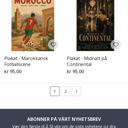
Plakat - Marokkansk
Plakat - Midnatt på
Fotballscene
Continental
kr 95,00
kr 95,00
Side
You're currently reading page
Side
Side
Neste
1
2
ABONNER PÅ VÅRT NYHETSBREV
Vær den første til å få vite om de siste nyhetene og dra