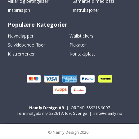
Vilkår og betingelser
Samarbeid med oss!
Inspirasjon
Instruksjoner
Populære Kategorier
Navnelapper
Wallstickers
Selvklebende fliser
Plakater
Klistremerker
Kontaktplast
Namly Design AB
|
ORGNR: 559216-9097
Terminalgatan 9, 23261 Arlöv, Sverige
|
info@namly.no
© Namly Design 2026