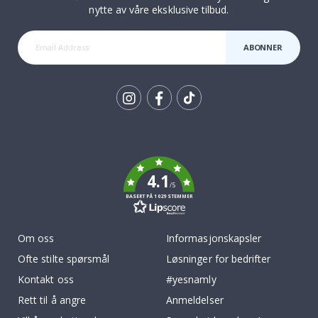
nytte av våre eksklusive tilbud.
ABONNER
Tik
To
k
4.1
/5
BASERT PÅ 1029 STEMMER
Om oss
Informasjonskapsler
Ofte stilte spørsmål
Løsninger for bedrifter
Kontakt oss
#yesnamly
Rett til å angre
Anmeldelser