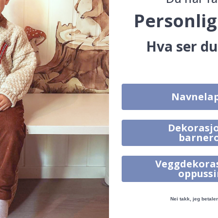
Personlig
Hva ser du
Navnela
Dekorasjo
barner
 – Hvit - 40x50 cm
5,00
Veggdekora
oppuss
Nei takk, jeg betaler 