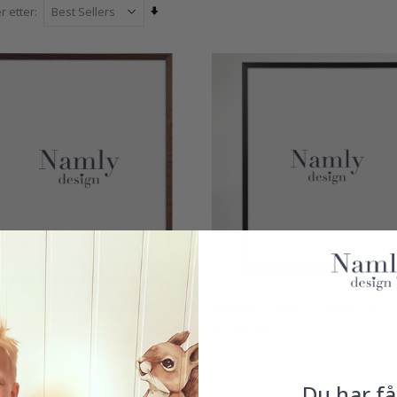
 cm er en storformatfavoritt av en grunn: den er dristig nok til å st
Angi
r etter
er vakkert som ankeret av en større gallerivegg. Størrelsen passer t
stigende
du vil ha kunst med ekte tilstedeværelse. Enten du innrammer en uttalels
retning
dette formatet kunstverket den skalaen
r 40x50 cm rammer i en rekke overflater som passer til ethvert interiør, 
nd for maksimal innvirkning, eller bygg en lagdelt visning ved å parr
gjennom hele 40x50 cm-utvalget nedenfor for å finne ramm
 – Valnøtt - 40x50 cm
Ramme – Svart - 40x50 cm
5,00
kr 275,00
ter:
av 5 mulige
Du har få