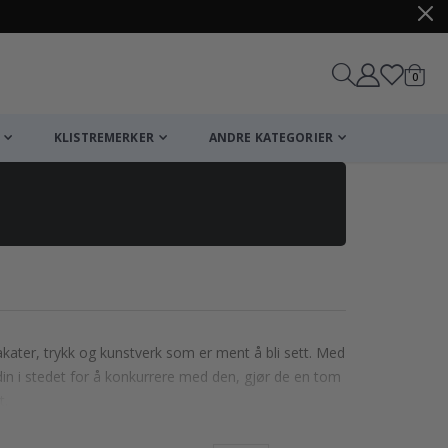
varer
0
Handle
KLISTREMERKER
ANDRE KATEGORIER
ter, trykk og kunstverk som er ment å bli sett. Med
 din i stedet for å konkurrere med den, gjør de en tom
t.