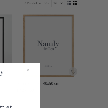
å alene som et slående midtpunkt, samtidig som den
4
Produkter
Vis
Vise
il stuer, gangveier, trapperom og soverom, hvor som
Rutenett
Liste
som
esplakat, et kunsttrykk eller et stort fotografi, gir
 det fortjener.
fra varmt naturlig tre til ren svart og hvit. Heng en på
e den med mindre formater for kontrast og rytme. Bla
en som gir kunsten din rampelyset.
Ramme – Elk - 40x50 cm
kr 275,00
tt et