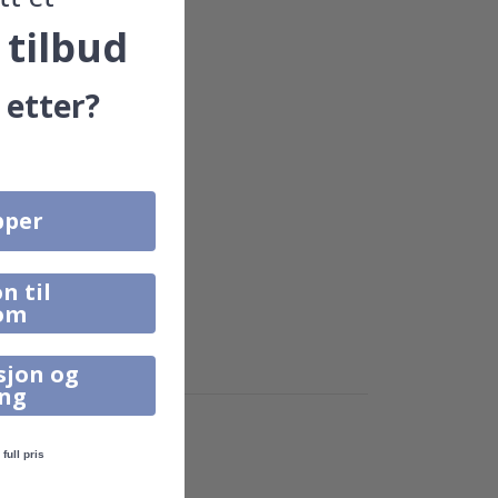
 tilbud
 etter?
pper
n til
om
sjon og
ing
full pris