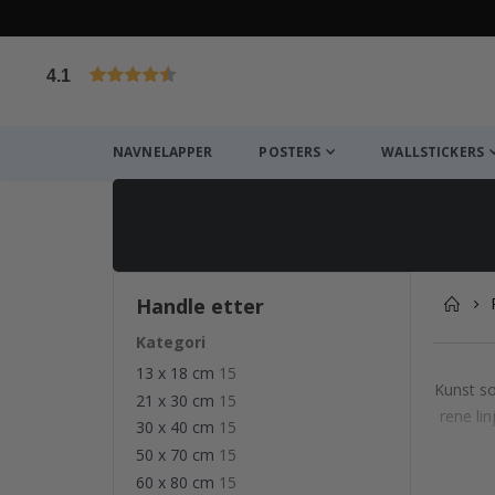
4.1
Basert på 1020 stemmer
NAVNELAPPER
POSTERS
WALLSTICKERS
Handle etter
Kategori
13 x 18 cm
15
Kunst so
21 x 30 cm
15
rene li
30 x 40 cm
15
50 x 70 cm
15
60 x 80 cm
15