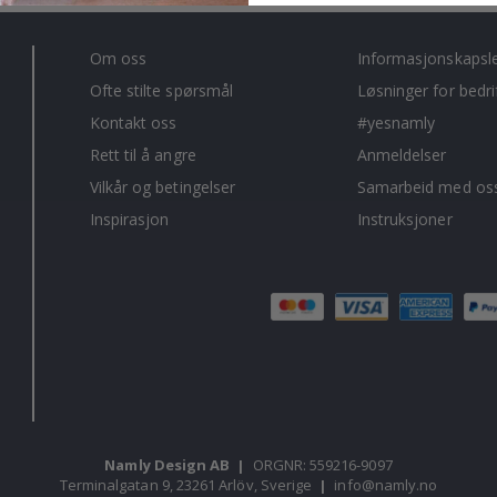
Om oss
Informasjonskapsl
Ofte stilte spørsmål
Løsninger for bedri
Kontakt oss
#yesnamly
Rett til å angre
Anmeldelser
Vilkår og betingelser
Samarbeid med oss
Inspirasjon
Instruksjoner
Namly Design AB
|
ORGNR: 559216-9097
Terminalgatan 9, 23261 Arlöv, Sverige
|
info@namly.no