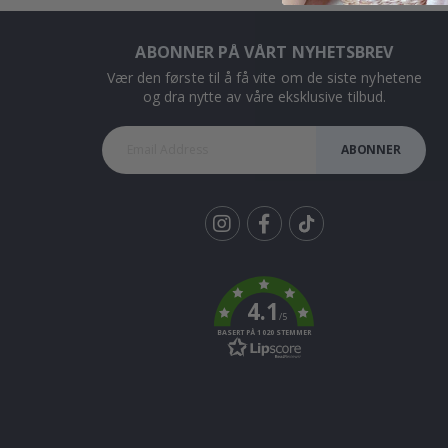
ABONNER PÅ VÅRT NYHETSBREV
Vær den første til å få vite om de siste nyhetene
og dra nytte av våre eksklusive tilbud.
ABONNER
Tik
To
k
4.1
/5
BASERT PÅ 1020 STEMMER