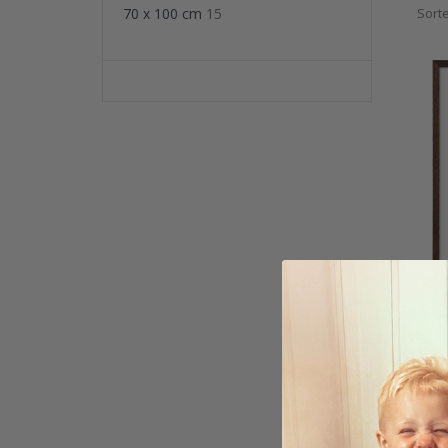
40x50
70 x 100 cm
15
Sorte
funger
helst 
Vi tilby
egen hå
Ramme
kr 27
Karak
5.0