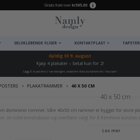
Gratis frakt over
kr595.00
SELVKLEBENDE FLISER
KONTAKTPLAST
TAPETER
Gyldig til
9. august
Kjøp 4 plakater – betal kun for 2!
Lägg 4 st posters i varukorgen, rabatten dras automatiskt i kassan!
POSTERS
PLAKATRAMMER
40 X 50 CM
40 x 50 cm
m dominerer rommet. Våre 40x50 cm rammer er bygget for store plaka
njer, en solid konstruksjon og overflater valgt for å fremheve kunsten
vegg til et ekte fokuspunk
Les mer