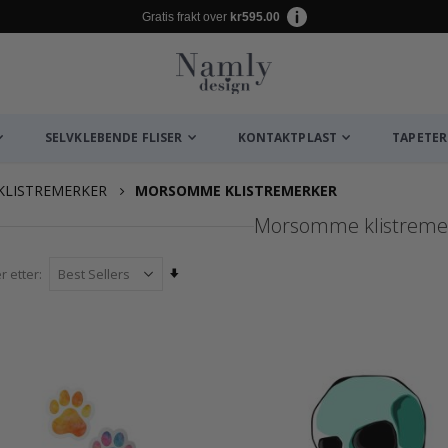
Gratis frakt over
kr595.00
SELVKLEBENDE FLISER
KONTAKTPLAST
TAPETER
KLISTREMERKER
MORSOMME KLISTREMERKER
Morsomme klistreme
Angi
r etter
stigende
retning