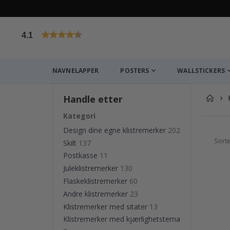
4.1
Basert på 1031 stemmer
NAVNELAPPER
POSTERS
WALLSTICKERS
Handle etter
Kategori
Design dine egne klistremerker
202
Sorte
Skilt
137
Postkasse
11
Juleklistremerker
130
Flaskeklistremerker
60
Andre klistremerker
23
Klistremerker med sitater
13
Klistremerker med kjærlighetstema