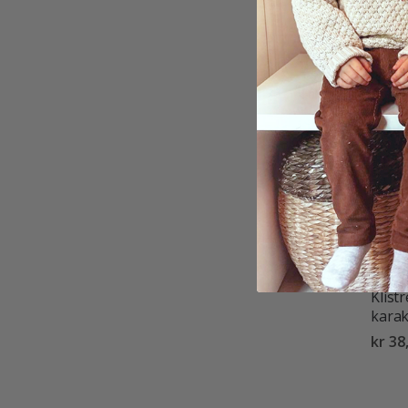
Klist
karak
kr 38