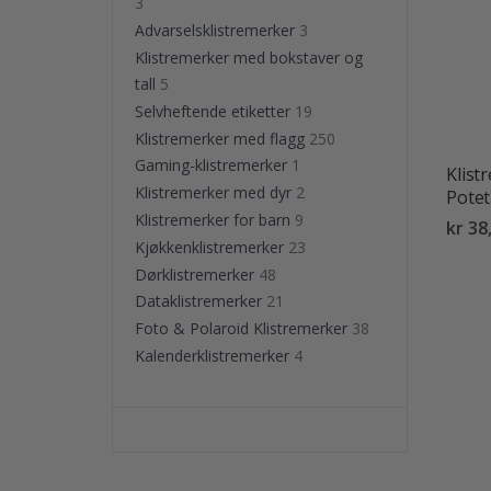
3
Advarselsklistremerker
3
Klistremerker med bokstaver og
tall
5
Selvheftende etiketter
19
Klistremerker med flagg
250
Gaming-klistremerker
1
Klist
Klistremerker med dyr
2
Potet
Klistremerker for barn
9
kr 38
Kjøkkenklistremerker
23
Dørklistremerker
48
Dataklistremerker
21
Foto & Polaroid Klistremerker
38
Kalenderklistremerker
4