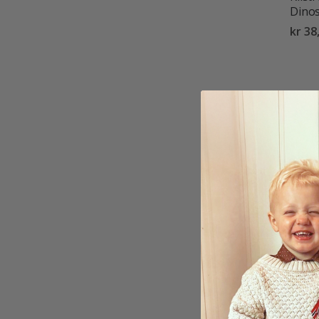
Dinos
kr 38
Klist
Monst
Klist
kr 38