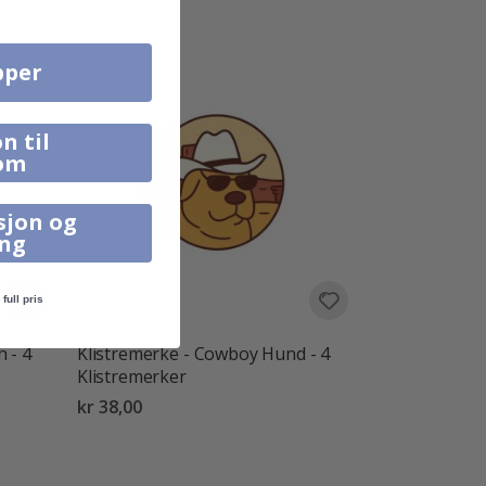
pper
n til
om
sjon og
ing
full pris
 - 4
Klistremerke - Cowboy Hund - 4
Klistremerker
kr 38,00