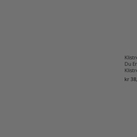
Klist
Du Er
Klist
kr 38