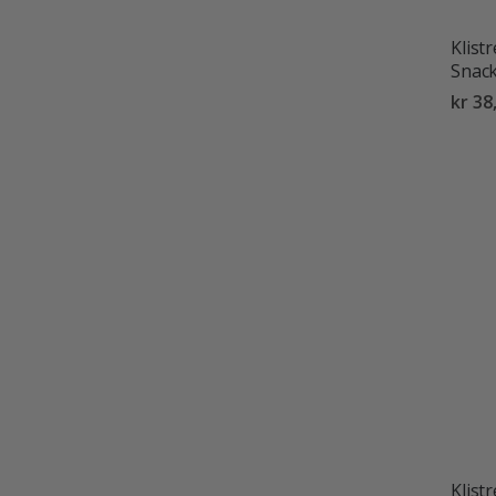
Klist
Snack
kr 38
Klist