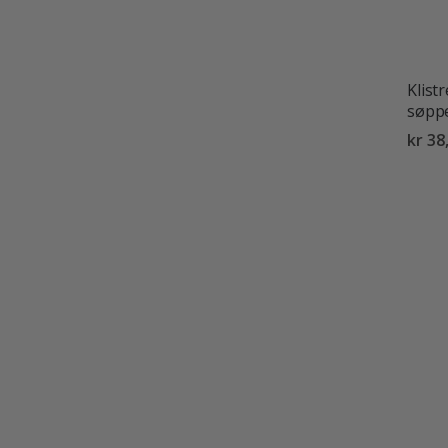
Klistr
søppe
kr 38