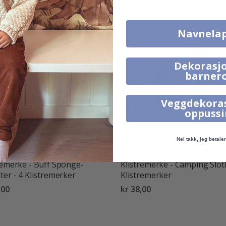
Navnela
Dekorasjo
barner
Veggdekora
oppuss
Nei takk, jeg betaler 
remerke - Buff Sponge-
Klistremerke - Camping Sloth
ter - 4 Klistremerker
Klistremerker
,00
kr 38,00