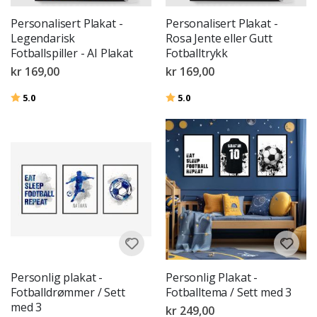
Personalisert Plakat -
Personalisert Plakat -
Legendarisk
Rosa Jente eller Gutt
Fotballspiller - AI Plakat
Fotballtrykk
kr 169,00
kr 169,00
Karakter:
av 5 mulige
Karakter:
av 5 mulige
5.0
5.0
Personlig plakat -
Personlig Plakat -
Fotballdrømmer / Sett
Fotballtema / Sett med 3
med 3
kr 249,00