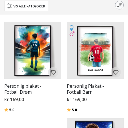
perfekte tillegget til enhver sportsentusiasts innredning, eller en
VIS ALLE KATEGORIER
tankevekkende gave til en fotballglad venn.
Personlig plakat -
Personlig Plakat -
Fotball Drøm
Fotball Barn
kr 169,00
kr 169,00
Karakter:
av 5 mulige
Karakter:
av 5 mulige
5.0
5.0