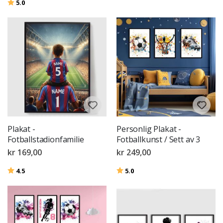
Karakter:
av 5 mulige
5.0
Plakat -
Personlig Plakat -
Fotballstadionfamilie
Fotballkunst / Sett av 3
kr 169,00
kr 249,00
Karakter:
av 5 mulige
Karakter:
av 5 mulige
4.5
5.0