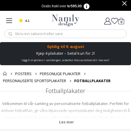
Gratis frakt over
kr595.00
4.1
varer
0
Basert på 1032 stemmer
Handle
Gyldig til
9. august
Kjøp 4 plakater – betal kun for 2!
Lägg 4 st posters i varukorgen, rabatten dras automatiskt i kassan!
POSTERS
PERSONLIGE PLAKATER
PERSONALISERTE SPORTSPLAKATER
FOTBALLPLAKATER
Fotballplakater
Velkommen til vår samling av personaliserte fotballplakater. Perfekt for
enhver fotballfan, gir våre tilpassede sportsplakater deg muligheten til å
bringe din lidenskap for spillet til din egen stue. Velg fra et utvalg av
Les mer
design og personaliser med ditt favorittlag eller spiller. Det er det