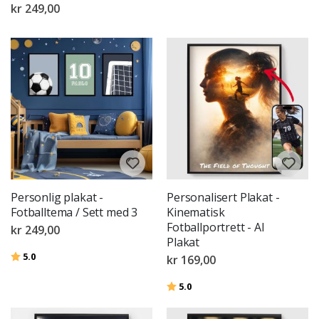
kr 249,00
Personlig plakat -
Personalisert Plakat -
Fotballtema / Sett med 3
Kinematisk
Fotballportrett - AI
kr 249,00
Plakat
Karakter:
av 5 mulige
5.0
kr 169,00
Karakter:
av 5 mulige
5.0