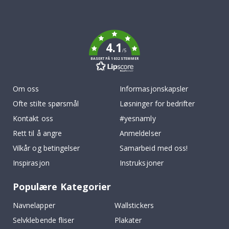
Tik
To
k
4.1
/5
BASERT PÅ 1032 STEMMER
Om oss
Informasjonskapsler
Ofte stilte spørsmål
Løsninger for bedrifter
Kontakt oss
#yesnamly
Rett til å angre
Anmeldelser
Vilkår og betingelser
Samarbeid med oss!
Inspirasjon
Instruksjoner
Populære Kategorier
Navnelapper
Wallstickers
Selvklebende fliser
Plakater