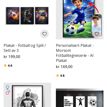
Plakat - Fotball og Spill /
Personalisert Plakat -
Sett av 3
Morsom
Fotballtegneserie - AI
kr 199,00
Plakat
Karakter:
av 5 mulige
4.6
kr 169,00
Karakter:
av 5 mulige
4.8