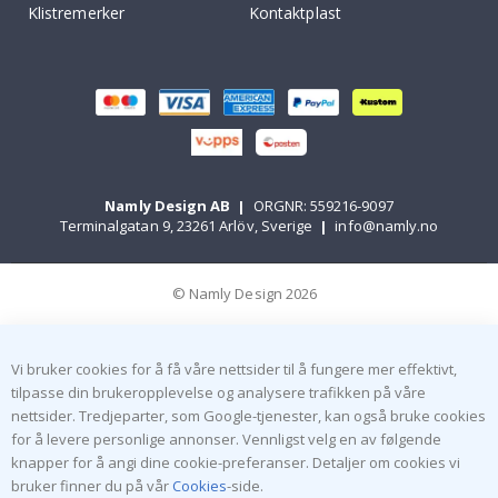
Klistremerker
Kontaktplast
Namly Design AB
|
ORGNR: 559216-9097
Terminalgatan 9, 23261 Arlöv, Sverige
|
info@namly.no
© Namly Design 2026
Vi bruker cookies for å få våre nettsider til å fungere mer effektivt,
tilpasse din brukeropplevelse og analysere trafikken på våre
nettsider. Tredjeparter, som Google-tjenester, kan også bruke cookies
for å levere personlige annonser. Vennligst velg en av følgende
knapper for å angi dine cookie-preferanser. Detaljer om cookies vi
bruker finner du på vår
Cookies
-side.