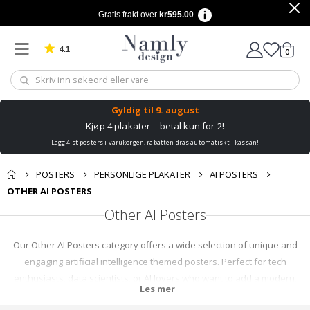
Gratis frakt over
kr595.00
4.1
varer
0
Basert på 1025 stemmer
Handle
Gyldig til
9. august
Kjøp 4 plakater – betal kun for 2!
Lägg 4 st posters i varukorgen, rabatten dras automatiskt i kassan!
POSTERS
PERSONLIGE PLAKATER
AI POSTERS
OTHER AI POSTERS
Other AI Posters
Our Other AI Posters category offers a wide selection of unique and
engaging artificial intelligence themed posters. Perfect for tech
enthusiasts, data scientists, or AI lovers who want to add a modern,
Les mer
scientific touch to their space. Explore our diverse collection and find the