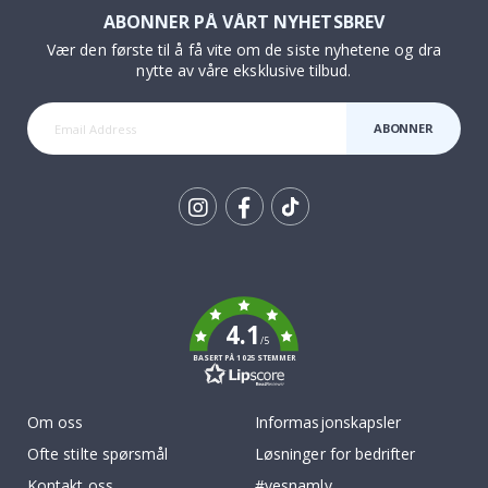
ABONNER PÅ VÅRT NYHETSBREV
Vær den første til å få vite om de siste nyhetene og dra
nytte av våre eksklusive tilbud.
ABONNER
Tik
To
k
4.1
/5
BASERT PÅ 1025 STEMMER
Om oss
Informasjonskapsler
Ofte stilte spørsmål
Løsninger for bedrifter
Kontakt oss
#yesnamly