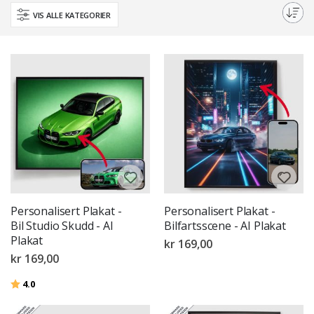
perfect piece to inspire your daily creativity and curiosity about the future
VIS ALLE KATEGORIER
of technology.
Personalisert Plakat -
Personalisert Plakat -
Bil Studio Skudd - AI
Bilfartsscene - AI Plakat
Plakat
kr 169,00
kr 169,00
Karakter:
av 5 mulige
4.0