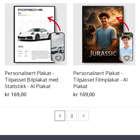
Personalisert Plakat -
Personalisert Plakat -
Tilpasset Bilplakat med
Tilpasset Filmplakat - AI
Statistikk - AI Plakat
Plakat
kr 169,00
kr 169,00
Side
You're currently reading page
Side
Side
Neste
1
2