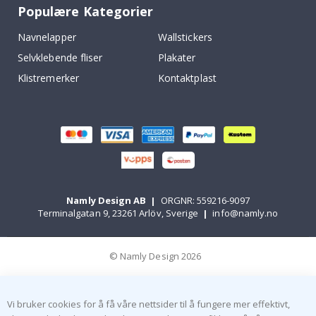
Populære Kategorier
Navnelapper
Wallstickers
Selvklebende fliser
Plakater
Klistremerker
Kontaktplast
Namly Design AB
|
ORGNR: 559216-9097
Terminalgatan 9, 23261 Arlöv, Sverige
|
info@namly.no
© Namly Design 2026
Vi bruker cookies for å få våre nettsider til å fungere mer effektivt,