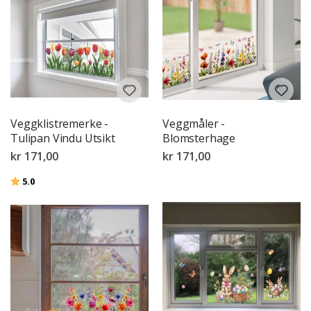
Veggklistremerke -
Veggmåler -
Tulipan Vindu Utsikt
Blomsterhage
kr 171,00
kr 171,00
Karakter:
av 5 mulige
5.0