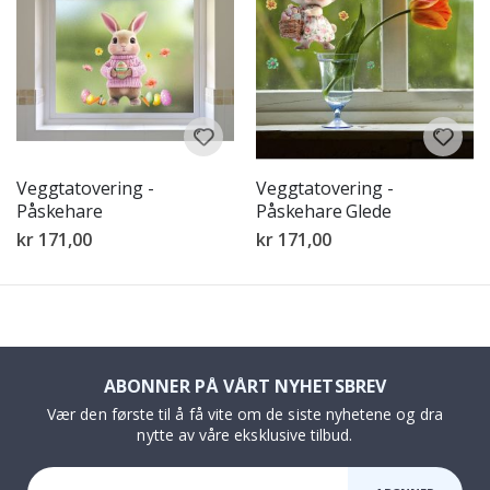
Veggtatovering -
Veggtatovering -
Påskehare
Påskehare Glede
kr 171,00
kr 171,00
ABONNER PÅ VÅRT NYHETSBREV
Vær den første til å få vite om de siste nyhetene og dra
nytte av våre eksklusive tilbud.