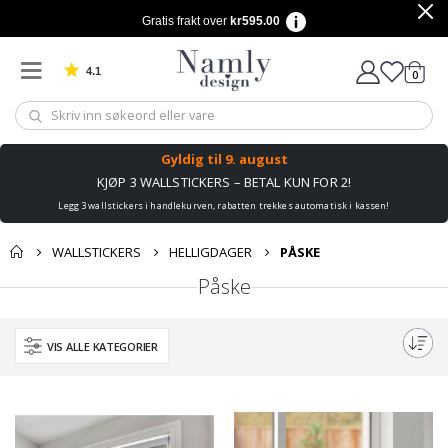
Gratis frakt over
kr595.00
4.1
varer
0
Basert på 1029 stemmer
Handle
Gyldig til
9. august
KJØP 3 WALLSTICKERS – BETAL KUN FOR 2!
Legg 3 wallstickers i handlekurven, rabatten trekkes automatisk i kassen!
WALLSTICKERS
HELLIGDAGER
PÅSKE
Påske
VIS ALLE KATEGORIER