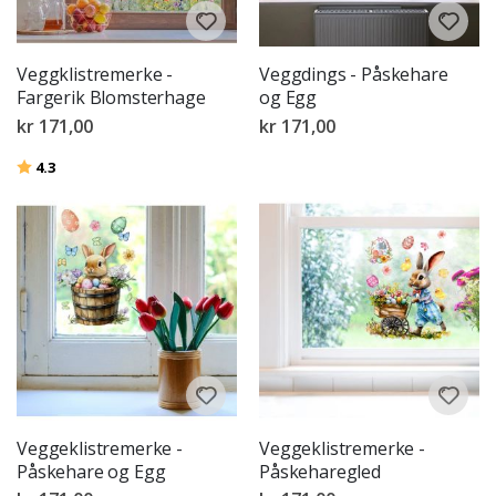
Veggklistremerke -
Veggdings - Påskehare
Fargerik Blomsterhage
og Egg
kr 171,00
kr 171,00
Karakter:
av 5 mulige
4.3
Veggeklistremerke -
Veggeklistremerke -
Påskehare og Egg
Påskeharegled