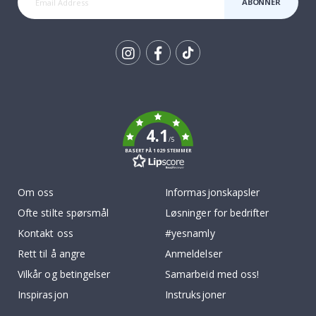
ABONNER
Tik
To
k
4.1
/5
BASERT PÅ 1029 STEMMER
Om oss
Informasjonskapsler
Ofte stilte spørsmål
Løsninger for bedrifter
Kontakt oss
#yesnamly
Rett til å angre
Anmeldelser
Vilkår og betingelser
Samarbeid med oss!
Inspirasjon
Instruksjoner