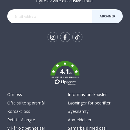
nytte av våre eksklusive tilbud.
ABONNER
Tik
To
k
4.1
/5
BASERT PÅ 1025 STEMMER
Om oss
Informasjonskapsler
Ofte stilte spørsmål
Løsninger for bedrifter
Kontakt oss
#yesnamly
Rett til å angre
Anmeldelser
Vilkår og betingelser
Samarbeid med oss!