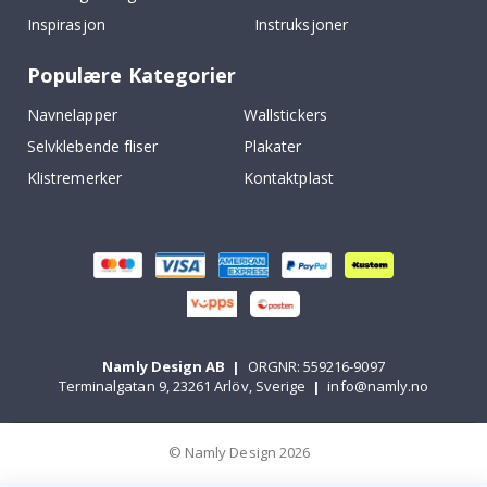
Inspirasjon
Instruksjoner
Populære Kategorier
Navnelapper
Wallstickers
Selvklebende fliser
Plakater
Klistremerker
Kontaktplast
Namly Design AB
|
ORGNR: 559216-9097
Terminalgatan 9, 23261 Arlöv, Sverige
|
info@namly.no
© Namly Design 2026