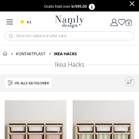
Gratis frakt over
kr595.00
4.1
varer
0
Basert på 1025 stemmer
Handle
KONTAKTPLAST
IKEA HACKS
Ikea Hacks
VIS ALLE KATEGORIER