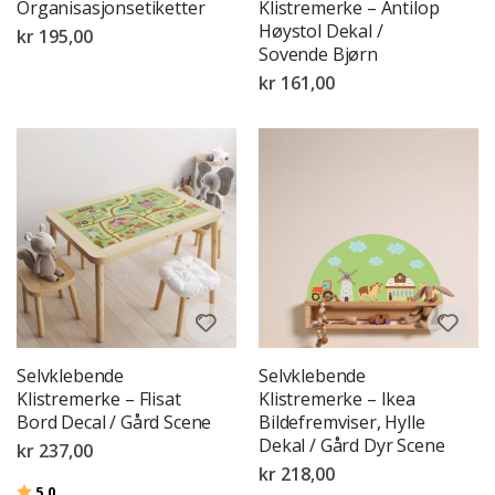
Organisasjonsetiketter
Klistremerke – Antilop
Høystol Dekal /
kr 195,00
Sovende Bjørn
kr 161,00
Selvklebende
Selvklebende
Klistremerke – Flisat
Klistremerke – Ikea
Bord Decal / Gård Scene
Bildefremviser, Hylle
Dekal / Gård Dyr Scene
kr 237,00
kr 218,00
Karakter:
av 5 mulige
5.0