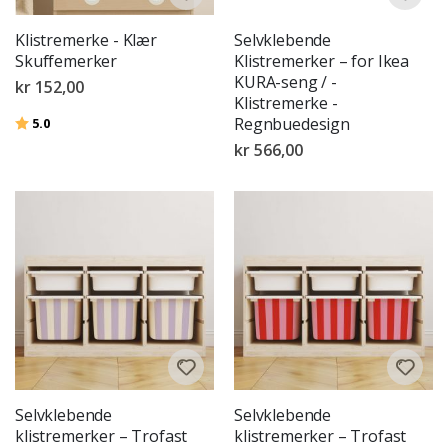
Klistremerke - Klær
Selvklebende
Skuffemerker
Klistremerker – for Ikea
KURA-seng / -
kr 152,00
Klistremerke -
Karakter:
av 5 mulige
Regnbuedesign
5.0
kr 566,00
Selvklebende
Selvklebende
klistremerker – Trofast
klistremerker – Trofast