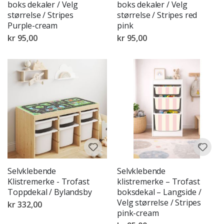
boks dekaler / Velg
boks dekaler / Velg
størrelse / Stripes
størrelse / Stripes red
Purple-cream
pink
kr 95,00
kr 95,00
Selvklebende
Selvklebende
Klistremerke - Trofast
klistremerke – Trofast
Toppdekal / Bylandsby
boksdekal – Langside /
Velg størrelse / Stripes
kr 332,00
pink-cream