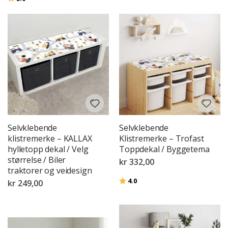
Selvklebende
Selvklebende
klistremerke – KALLAX
Klistremerke – Trofast
hylletopp dekal / Velg
Toppdekal / Byggetema
størrelse / Biler
kr 332,00
traktorer og veidesign
Karakter:
av 5 mulige
4.0
kr 249,00