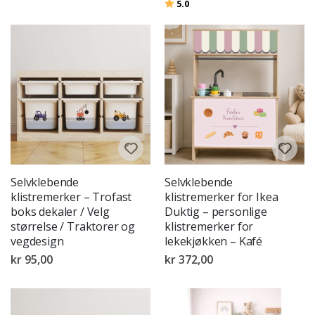
Karakter:
av 5 mulige
5.0
Selvklebende
Selvklebende
klistremerker – Trofast
klistremerker for Ikea
boks dekaler / Velg
Duktig – personlige
størrelse / Traktorer og
klistremerker for
vegdesign
lekekjøkken – Kafé
kr 95,00
kr 372,00