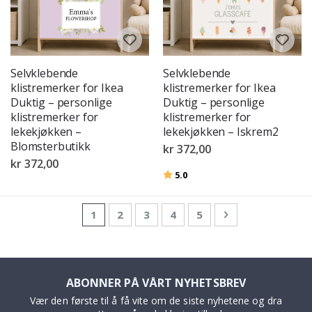
Selvklebende
Selvklebende
klistremerker for Ikea
klistremerker for Ikea
Duktig – personlige
Duktig – personlige
klistremerker for
klistremerker for
lekekjøkken –
lekekjøkken – Iskrem2
Blomsterbutikk
kr 372,00
kr 372,00
Karakter:
av 5 mulige
5.0
Side
You're currently reading page
Side
Side
Side
Side
Side
Neste
1
2
3
4
5
ABONNER PÅ VÅRT NYHETSBREV
Vær den første til å få vite om de siste nyhetene og dra