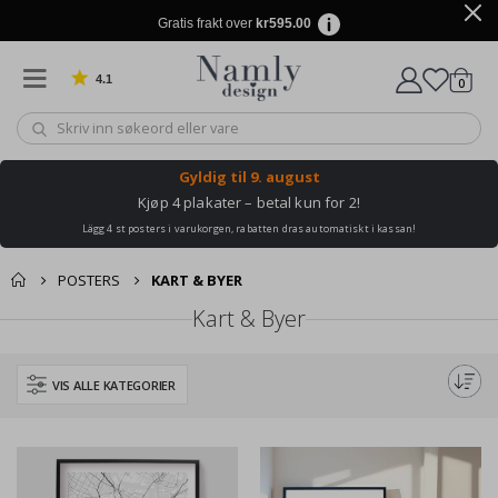
Gratis frakt over
kr595.00
4.1
varer
0
Basert på 1029 stemmer
Handle
Gyldig til
9. august
Kjøp 4 plakater – betal kun for 2!
Lägg 4 st posters i varukorgen, rabatten dras automatiskt i kassan!
POSTERS
KART & BYER
Kart & Byer
VIS ALLE KATEGORIER