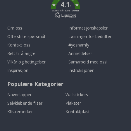
4.1
/5
BASERT PÅ 1029 STEMMER
Om oss
Informasjonskapsler
Ofte stilte spørsmål
Løsninger for bedrifter
Kontakt oss
#yesnamly
Rett til å angre
Anmeldelser
Vilkår og betingelser
Samarbeid med oss!
Inspirasjon
Instruksjoner
Populære Kategorier
Navnelapper
Wallstickers
Selvklebende fliser
Plakater
Klistremerker
Kontaktplast