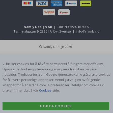
Namly Design AB
|
ORGNR: 559216-9097
Terminalgatan 9, 23261 Arlöv, Sverige
|
info@namly.no
© Namly Design 2026
Vi bruker cookies for å få våre nettsider til å fungere mer effektivt,
tilpasse din brukeropplevelse og analysere trafikken på våre
nettsider. Tredjeparter, som Google-tjenester, kan også bruke cookies
for å levere personlige annonser. Vennligst velg en av følgende
knapper for å angi dine cookie-preferanser. Detaljer om cookies vi
bruker finner du på vår
Cookies
-side.
GODTA COOKIES