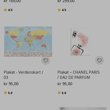
kr 169,00
kr 299,00
Karakter:
av 5 mulige
Karakter:
av 5 mulige
4.5
4.5
Plakat - Verdenskart /
Plakat – CHANEL PARIS
03
/ EAU DE PARFUM
kr 95,00
kr 95,00
Karakter:
av 5 mulige
Karakter:
av 5 mulige
5.0
5.0