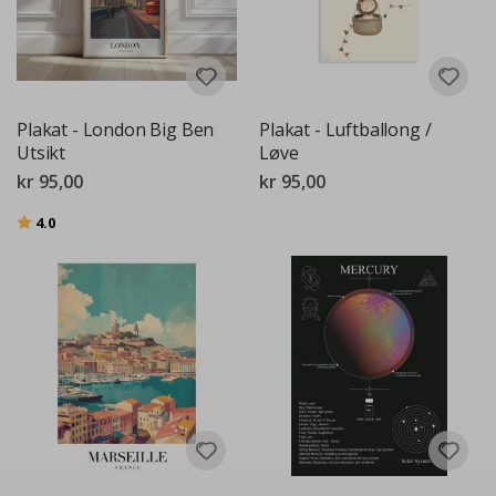
Plakat - London Big Ben
Plakat - Luftballong /
Utsikt
Løve
kr 95,00
kr 95,00
Karakter:
av 5 mulige
4.0