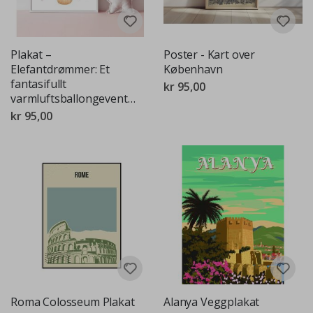
Plakat –
Poster - Kart over
Elefantdrømmer: Et
København
fantasifullt
kr 95,00
varmluftsballongeventyr
kr 95,00
Roma Colosseum Plakat
Alanya Veggplakat