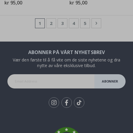
kr 95,00
kr 95,00
Side
You're currently reading page
Side
Side
Side
Side
Side
Neste
1
2
3
4
5
ABONNER PÅ VÅRT NYHETSBREV
Vær den første til å få vite om de siste nyhetene og dra
nytte av våre eksklusive tilbud.
ABONNER
Tik
To
k