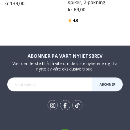
spiker, 2-pakning
kr 139,00
kr 69,00
Karakter:
av 5 mulige
4.0
ABONNER PÅ VÅRT NYHETSBREV
Vær den første til å få vite om de siste nyhetene og dra
nytte av våre eksklusive tilbud.
ABONNER
Tik
To
k