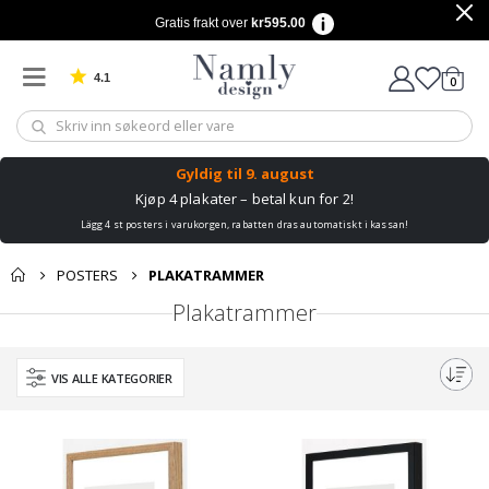
Gratis frakt over
kr595.00
4.1
varer
0
Basert på 1029 stemmer
Handle
Gyldig til
9. august
Kjøp 4 plakater – betal kun for 2!
Lägg 4 st posters i varukorgen, rabatten dras automatiskt i kassan!
POSTERS
PLAKATRAMMER
Plakatrammer
VIS ALLE KATEGORIER