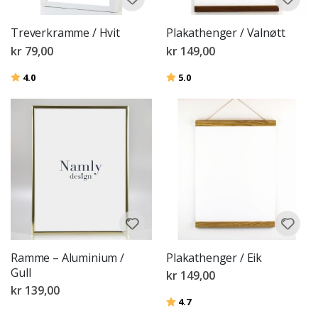
Treverkramme / Hvit
Plakathenger / Valnøtt
kr 79,00
kr 149,00
Karakter:
av 5 mulige
Karakter:
av 5 mulige
4.0
5.0
Ramme – Aluminium /
Plakathenger / Eik
Gull
kr 149,00
kr 139,00
Karakter:
av 5 mulige
4.7