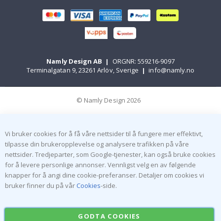
Namly Design AB
|
ORGNR: 559216-9097
Terminalgatan 9, 23261 Arlöv, Sverige
|
info@namly.no
© Namly Design 2026
Vi bruker cookies for å få våre nettsider til å fungere mer effektivt,
tilpasse din brukeropplevelse og analysere trafikken på våre
nettsider. Tredjeparter, som Google-tjenester, kan også bruke cookies
for å levere personlige annonser. Vennligst velg en av følgende
knapper for å angi dine cookie-preferanser. Detaljer om cookies vi
bruker finner du på vår
Cookies
-side.
GODTA COOKIES