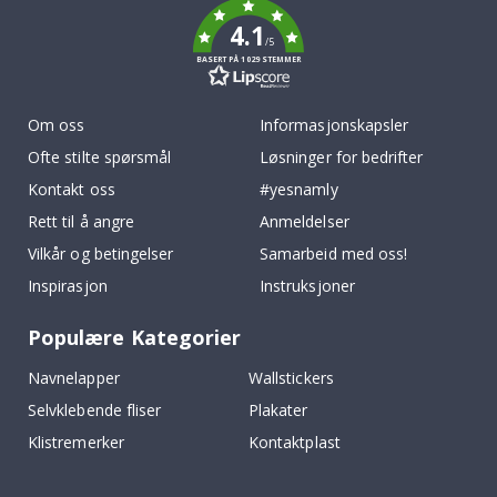
4.1
/5
BASERT PÅ 1029 STEMMER
Om oss
Informasjonskapsler
Ofte stilte spørsmål
Løsninger for bedrifter
Kontakt oss
#yesnamly
Rett til å angre
Anmeldelser
Vilkår og betingelser
Samarbeid med oss!
Inspirasjon
Instruksjoner
Populære Kategorier
Navnelapper
Wallstickers
Selvklebende fliser
Plakater
Klistremerker
Kontaktplast