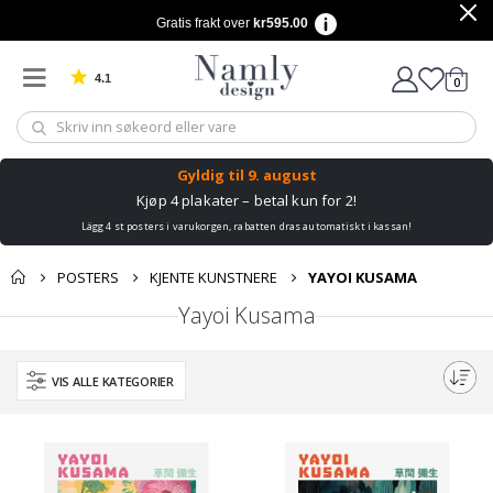
Gratis frakt over
kr595.00
4.1
varer
0
Basert på 1029 stemmer
Handle
Gyldig til
9. august
Kjøp 4 plakater – betal kun for 2!
Lägg 4 st posters i varukorgen, rabatten dras automatiskt i kassan!
POSTERS
KJENTE KUNSTNERE
YAYOI KUSAMA
Yayoi Kusama
VIS ALLE KATEGORIER