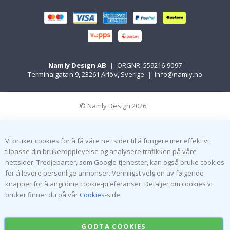
Namly Design AB
|
ORGNR: 559216-9097
Terminalgatan 9, 23261 Arlöv, Sverige
|
info@namly.no
© Namly Design 2026
Vi bruker cookies for å få våre nettsider til å fungere mer effektivt,
tilpasse din brukeropplevelse og analysere trafikken på våre
nettsider. Tredjeparter, som Google-tjenester, kan også bruke cookies
for å levere personlige annonser. Vennligst velg en av følgende
knapper for å angi dine cookie-preferanser. Detaljer om cookies vi
bruker finner du på vår
Cookies
-side.
GODTA COOKIES