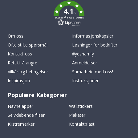
4.1
/5
BASERT PÅ 1029 STEMMER
Om oss
Informasjonskapsler
Ofte stilte spørsmål
Løsninger for bedrifter
Kontakt oss
#yesnamly
Rett til å angre
Anmeldelser
Vilkår og betingelser
Samarbeid med oss!
Inspirasjon
Instruksjoner
Populære Kategorier
Navnelapper
Wallstickers
Selvklebende fliser
Plakater
Klistremerker
Kontaktplast