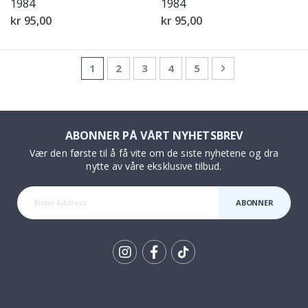
1984
1984
kr 95,00
kr 95,00
Side
You're currently reading page
Side
Side
Side
Side
Side
Neste
1
2
3
4
5
ABONNER PÅ VÅRT NYHETSBREV
Vær den første til å få vite om de siste nyhetene og dra
nytte av våre eksklusive tilbud.
ABONNER
Tik
To
k