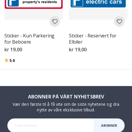
Sticker - Kun Parkering
Sticker - Reservert for
for Beboere
Elbiler
kr 19,00
kr 19,00
Karakter:
av 5 mulige
5.0
ABONNER PÅ VÅRT NYHETSBREV
Vær den første til å få vite om de siste nyhetene og dra
nytte av våre eksklusive tilbud.
ABONNER