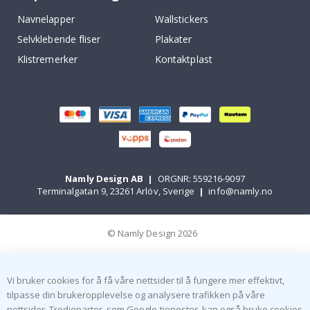
Navnelapper
Wallstickers
Selvklebende fliser
Plakater
Klistremerker
Kontaktplast
Namly Design AB
|
ORGNR: 559216-9097
Terminalgatan 9, 23261 Arlöv, Sverige
|
info@namly.no
© Namly Design 2026
Vi bruker cookies for å få våre nettsider til å fungere mer effektivt,
tilpasse din brukeropplevelse og analysere trafikken på våre
nettsider. Tredjeparter, som Google-tjenester, kan også bruke cookies