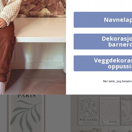
Navnela
Dekorasjo
se Papiers Decoupes
Matisse Plakat - La Din Drø
barner
t
kr 95,00
,00
Veggdekora
oppuss
ter:
av 5 mulige
Nei takk, jeg betaler 