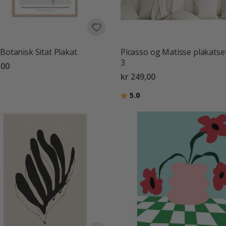
 Botanisk Sitat Plakat
Picasso og Matisse plakatset
3
,00
kr 249,00
Karakter:
av 5 mulige
5.0