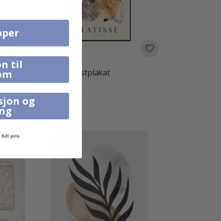
pper
n til
m
Matisse-kunstplakat
om
kr 95,00
sjon og
ing
full pris