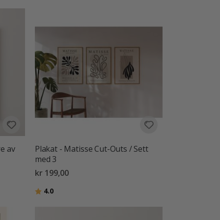
re av
Plakat - Matisse Cut-Outs / Sett
med 3
kr 199,00
Karakter:
av 5 mulige
4.0