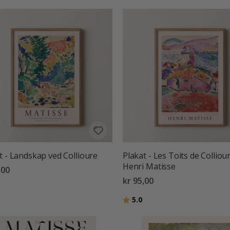
t - Landskap ved Collioure
Plakat - Les Toits de Colliou
Henri Matisse
,00
kr 95,00
Karakter:
av 5 mulige
5.0