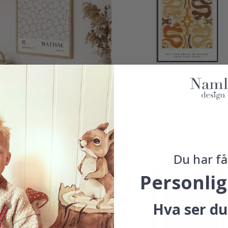
 Matisse Papiers
Matisse Kunstverk Plakat
upes Plakat
kr 95,00
,00
Du har få
Personlig
Hva ser du