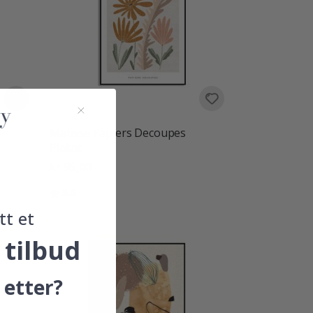
Matisse Papiers Decoupes
Plakat
kr 95,00
Karakter:
av 5 mulige
5.0
tt et
 tilbud
 etter?