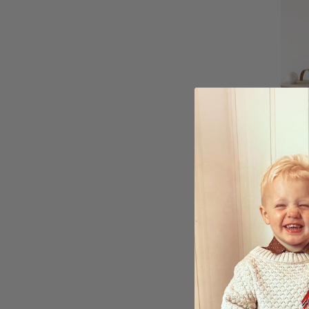
Henri
Deco
kr 95