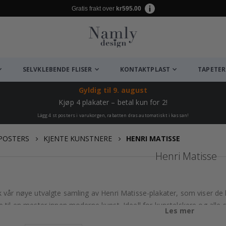
Gratis frakt over
kr595.00
SELVKLEBENDE FLISER
KONTAKTPLAST
TAPETER
Gyldig til
9. august
Kjøp 4 plakater – betal kun for 2!
Lägg 4 st posters i varukorgen, rabatten dras automatiskt i kassan!
POSTERS
KJENTE KUNSTNERE
HENRI MATISSE
Henri Matisse
k vår nøye utvalgte samling av Henri Matisse-plakater, som viser d
 til en mester innen moderne kunst. Ideell for kunstelskere og alle so
Les mer
kert eleganse, bringer disse trykkene Matisses uttrykksfulle stil inn i