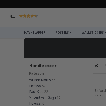
4.1
Basert på 1029 stemmer
NAVNELAPPER
POSTERS
WALLSTICKERS
Handle etter
Kategori
William Morris
56
Picasso
57
Utfors
Paul Klee
22
Matisse
Vincent van Gogh
10
sofisti
Hokusai
6