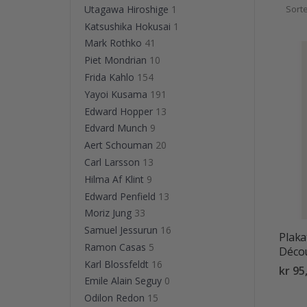
størrel
Utagawa Hiroshige
1
Sorte
Matisse
Katsushika Hokusai
1
av fran
Mark Rothko
41
Piet Mondrian
10
Kjøp He
Frida Kahlo
154
Yayoi Kusama
191
Edward Hopper
13
Edvard Munch
9
Aert Schouman
20
Carl Larsson
13
Hilma Af Klint
9
Edward Penfield
13
Moriz Jung
33
Samuel Jessurun
16
Plaka
Ramon Casas
5
Déco
Karl Blossfeldt
16
kr 95
Emile Alain Seguy
0
Odilon Redon
15