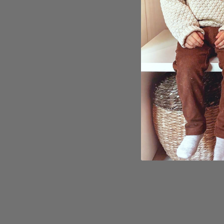
Matis
Plaka
kr 95
Karak
4.0