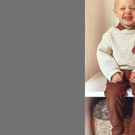
Konta
/ Skre
kr 1 
Konta
Selvk