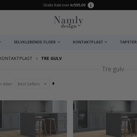
Gratis frakt over
kr595.00
SELVKLEBENDE FLISER
KONTAKTPLAST
TAPETER
KONTAKTPLAST
TRE GULV
Tre gulv
Angi
r etter
stigende
retning