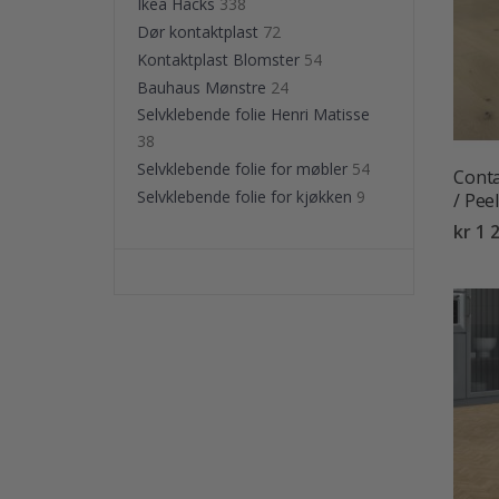
Ikea Hacks
338
Dør kontaktplast
72
Kontaktplast Blomster
54
Bauhaus Mønstre
24
Selvklebende folie Henri Matisse
38
Selvklebende folie for møbler
54
Conta
Selvklebende folie for kjøkken
9
/ Pee
kr 1 