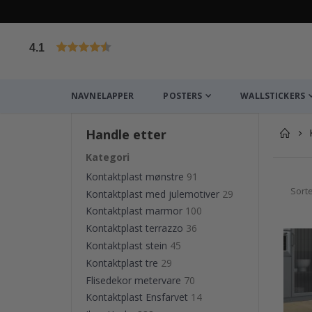
4.1
Basert på 1023 stemmer
NAVNELAPPER
POSTERS
WALLSTICKERS
Handle etter
Kategori
Kontaktplast mønstre
91
Sorte
Kontaktplast med julemotiver
29
Kontaktplast marmor
100
Kontaktplast terrazzo
36
Kontaktplast stein
45
Kontaktplast tre
29
Flisedekor metervare
70
Kontaktplast Ensfarvet
14