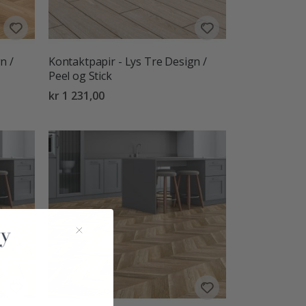
n /
Kontaktpapir - Lys Tre Design /
Peel og Stick
kr 1 231,00