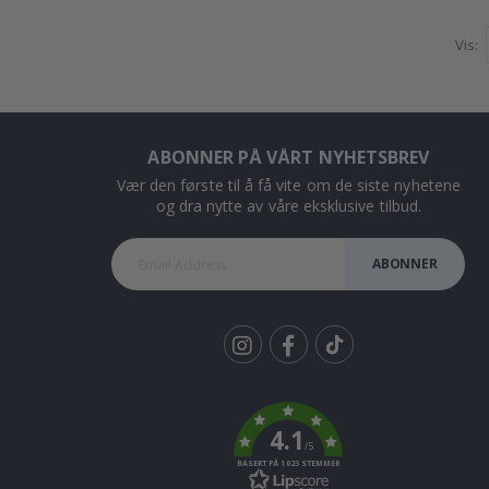
Vis
ABONNER PÅ VÅRT NYHETSBREV
Vær den første til å få vite om de siste nyhetene
og dra nytte av våre eksklusive tilbud.
ABONNER
Tik
To
k
4.1
/5
BASERT PÅ 1023 STEMMER