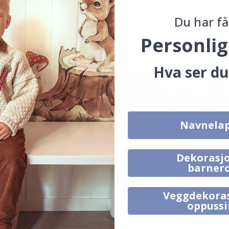
ktpapir - Naturlig trefinish
Kontaktpapir - Tre
Du har få
ll og feste
Fiskebensmønster / Peel an
Stick
231,00
Personlig
kr 1 231,00
Hva ser du
Navnela
Dekorasjo
barner
Veggdekora
oppuss
ktpapir - Tre-design /
Kontaktpapir - Trekorndesig
lebende
Peel and Stick