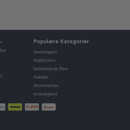
Populære Kategorier
er
fter
Navnelapper
Wallstickers
Selvklebende fliser
!
Plakater
Klistremerker
Kontaktplast