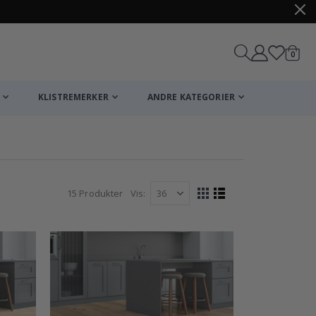
varer
0
Handle
KLISTREMERKER
ANDRE KATEGORIER
15
Produkter
Vis
Vise
Rutenett
Liste
som