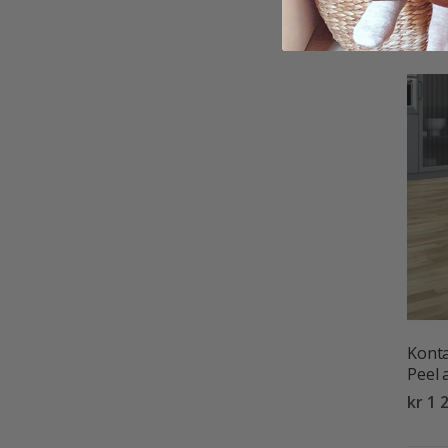
kr 1 
Konta
Peel 
kr 1 