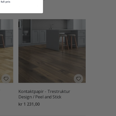
full pris
kr 1 231,00
/
Kontaktpapir - Trestruktur
Design / Peel and Stick
kr 1 231,00