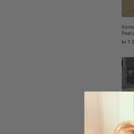
Konta
Peel 
kr 1 