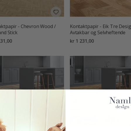
ktpapir - Chevron Wood /
Kontaktpapir - Eik Tre Desig
and Stick
Avtakbar og Selvheftende
231,00
kr 1 231,00