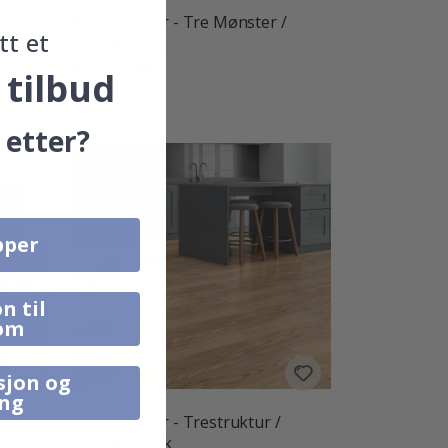
Kontaktpapir - Tre Mønster /
tt et
d
Peel og Stick
kr 1 231,00
 tilbud
 etter?
pper
n til
om
sjon og
ing
n /
Kontaktpapir - Trestruktur /
Peel and Stick