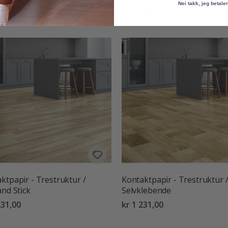
Nei takk, jeg betaler 
231,00
kr 1 231,00
ktpapir - Trestruktur /
Kontaktpapir - Trestruktur 
and Stick
Selvklebende
231,00
kr 1 231,00