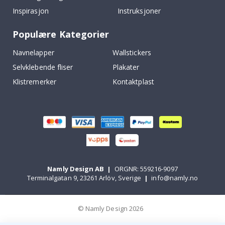
Inspirasjon
Instruksjoner
Populære Kategorier
Navnelapper
Wallstickers
Selvklebende fliser
Plakater
Klistremerker
Kontaktplast
Namly Design AB
|
ORGNR: 559216-9097
Terminalgatan 9, 23261 Arlöv, Sverige
|
info@namly.no
© Namly Design 2026