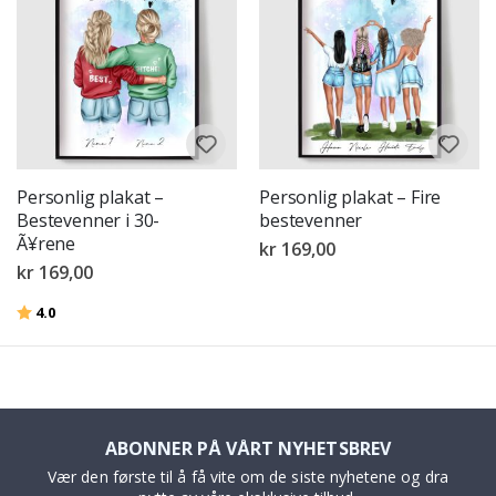
Personlig plakat –
Personlig plakat – Fire
Bestevenner i 30-
bestevenner
Ã¥rene
kr 169,00
kr 169,00
Karakter:
av 5 mulige
4.0
ABONNER PÅ VÅRT NYHETSBREV
Vær den første til å få vite om de siste nyhetene og dra