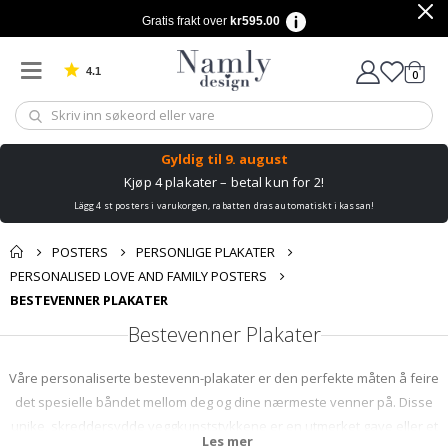
Gratis frakt over
kr595.00
4.1
varer
0
Basert på 1029 stemmer
Handle
Gyldig til
9. august
Kjøp 4 plakater – betal kun for 2!
Lägg 4 st posters i varukorgen, rabatten dras automatiskt i kassan!
POSTERS
PERSONLIGE PLAKATER
PERSONALISED LOVE AND FAMILY POSTERS
BESTEVENNER PLAKATER
Bestevenner Plakater
Våre personaliserte bestevenn-plakater er den perfekte måten å feire
det spesielle båndet mellom deg og dine nærmeste venner på. Disse
unike, skreddersydde veggkunststykkene er en utmerket gave eller et
Les mer