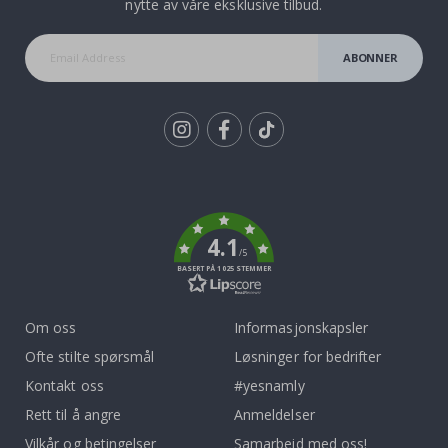
nytte av våre eksklusive tilbud.
ABONNER
Tik
To
k
4.1
/5
BASERT PÅ 1025 STEMMER
Om oss
Informasjonskapsler
Ofte stilte spørsmål
Løsninger for bedrifter
Kontakt oss
#yesnamly
Rett til å angre
Anmeldelser
Vilkår og betingelser
Samarbeid med oss!