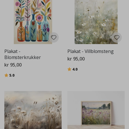
Plakat -
Plakat - Villblomsteng
Blomsterkrukker
kr 95,00
kr 95,00
Karakter:
av 5 mulige
4.0
Karakter:
av 5 mulige
5.0