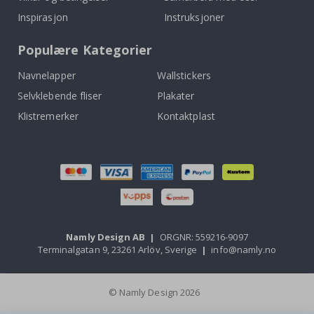
Inspirasjon
Instruksjoner
Populære Kategorier
Navnelapper
Wallstickers
Selvklebende fliser
Plakater
Klistremerker
Kontaktplast
Namly Design AB
|
ORGNR: 559216-9097
Terminalgatan 9, 23261 Arlöv, Sverige
|
info@namly.no
© Namly Design 2026