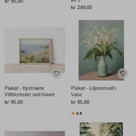
kr 95,00
kr 249,00
Plakat - Kystnære
Plakat - Liljekonvall i
Villblomster ved Havet
Vase
kr 95,00
kr 95,00
Karakter:
av 5 mulige
5.0