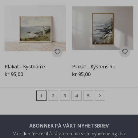
Plakat - Kystdame
Plakat - Kystens Ro
kr 95,00
kr 95,00
Side
You're currently reading page
Side
Side
Side
Side
Side
Neste
1
2
3
4
5
ABONNER PÅ VÅRT NYHETSBREV
Vær den første til å få vite om de siste nyhetene og dra