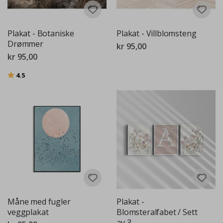
Plakat - Botaniske
Plakat - Villblomsteng
Drømmer
kr 95,00
kr 95,00
Karakter:
av 5 mulige
4.5
Måne med fugler
Plakat -
veggplakat
Blomsteralfabet / Sett
av 3