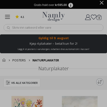
Gratis frakt over
kr595.00
4.1
varer
0
Basert på 1025 stemmer
Handle
Gyldig til
9. august
Kjøp 4 plakater – betal kun for 2!
Lägg 4 st posters i varukorgen, rabatten dras automatiskt i kassan!
POSTERS
NATURPLAKATER
Naturplakater
VIS ALLE KATEGORIER