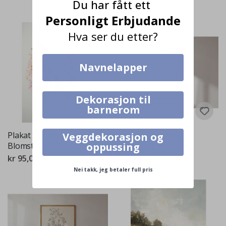
Du har fått ett
Karakter:
av 5 mulige
4.0
Personligt Erbjudande
Hva ser du etter?
Navnelapper
Dekorasjon til
barnerom
Plakat -
Plakat - Botanisk
Veggdekorasjon og
Blomsterkunstverk
Bladdesign
oppussing
kr 95,00
kr 95,00
Nei takk, jeg betaler full pris