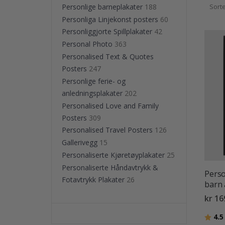
Each po
Personlige barneplakater
188
Sorte
on i
Personliga Linjekonst posters
60
Personliggjorte Spillplakater
42
Personal Photo
363
Personalised Text & Quotes
Posters
247
Personlige ferie- og
anledningsplakater
202
Personalised Love and Family
Posters
309
Personalised Travel Posters
126
Gallerivegg
15
Personaliserte Kjøretøyplakater
25
Personaliserte Håndavtrykk &
Perso
Fotavtrykk Plakater
26
barn 
kr 16
Karak
4.5