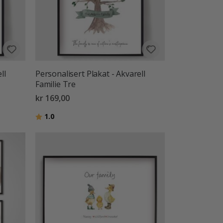
ll
Personalisert Plakat - Akvarell
Familie Tre
kr 169,00
Karakter:
av 5 mulige
1.0