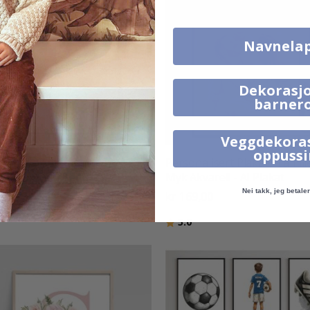
Navnela
Dekorasjo
barner
Veggdekora
oppuss
onlig Plakat - Penn &
Personalisert Plakat - Famili
ellportrett - Sett med 4 - AI
Myk Akvarell - AI Plakat
t'
Nei takk, jeg betaler 
kr 169,00
9,00
Karakter:
av 5 mulige
5.0