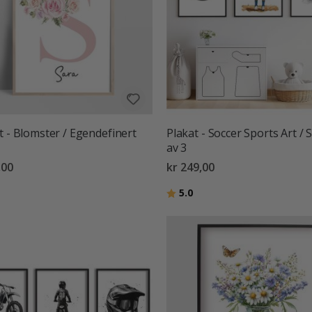
t - Blomster / Egendefinert
Plakat - Soccer Sports Art / S
av 3
,00
kr 249,00
Karakter:
av 5 mulige
5.0