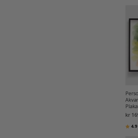
Perso
Akvar
Plaka
kr 16
Karak
4.9