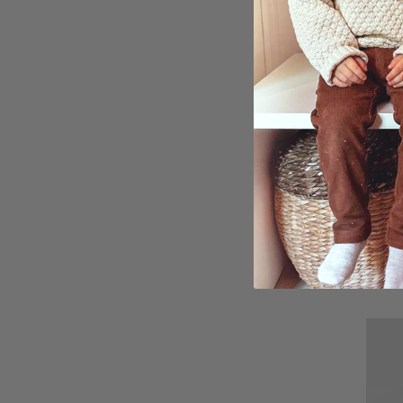
'Pers
Akvar
Plaka
kr 29