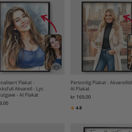
nalisert Plakat -
Personlig Plakat - Akvarellbi
kksfull Akvarell - Lys
AI Plakat
utgave - AI Plakat
kr 169,00
9,00
Karakter:
av 5 mulige
4.8
ter:
av 5 mulige