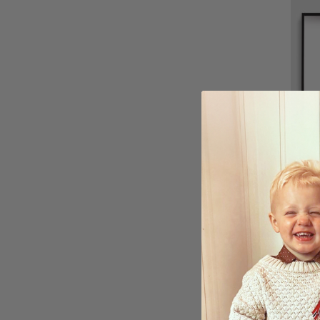
Perso
Gummi
Fami
kr 16
Karak
5.0