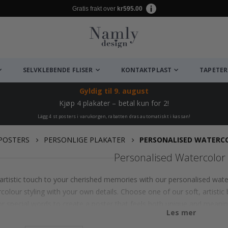
Gratis frakt over
kr595.00
SELVKLEBENDE FLISER
KONTAKTPLAST
TAPETER
Gyldig til
9. august
Kjøp 4 plakater – betal kun for 2!
Lägg 4 st posters i varukorgen, rabatten dras automatiskt i kassan!
POSTERS
PERSONLIGE PLAKATER
PERSONALISED WATERC
Personalised Watercolor
artistic touch to your cherished memories with our personalised wate
colour styling with your own details. Choose one of our soft, artisti
or special words to create a poster that feels both unique and meaning
Les mer
 designs, from floral and pastel themes to bold washes of colour, giv