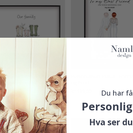
nalisert Plakat - Familie
Personalisert Plakat - Forlo
støvler Portrett - 3 til 8
og Brud
liemedlemmer
kr 169,00
Du har få
9,00
Personlig
ter:
av 5 mulige
Hva ser du