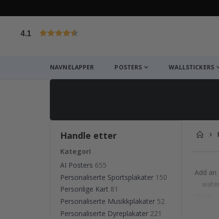
4.1
Basert på 1025 stemmer
NAVNELAPPER
POSTERS
WALLSTICKERS
Handle etter
Kategori
AI Posters
655
Add an 
Personaliserte Sportsplakater
150
water
Personlige Kart
81
places 
Personaliserte Musikkplakater
52
inspired
Personaliserte Dyreplakater
221