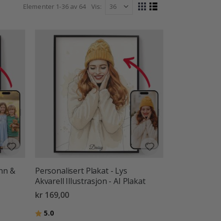
rant colours and a premium finish that looks stunning
Elementer
1
-
36
av
64
Vis
Vise
r a standout piece for your home, our personalised
Rutenett
Liste
som
nts into timeless wall art.
enn &
Personalisert Plakat - Lys
Akvarell Illustrasjon - AI Plakat
kr 169,00
Karakter:
av 5 mulige
5.0