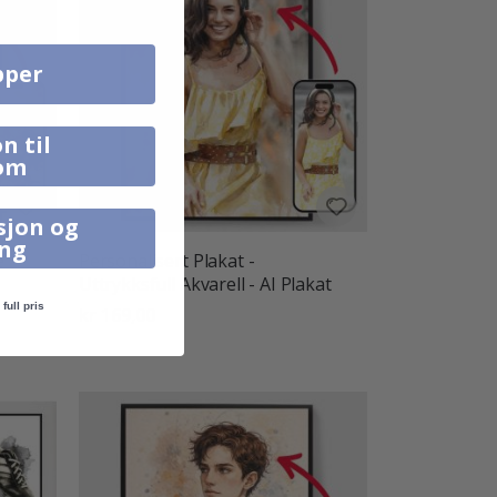
pper
n til
om
sjon og
ing
e
Personalisert Plakat -
Uttrykksfull Akvarell - AI Plakat
full pris
kr 169,00