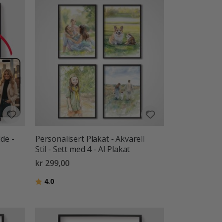
lde -
Personalisert Plakat - Akvarell
Stil - Sett med 4 - AI Plakat
kr 299,00
Karakter:
av 5 mulige
4.0