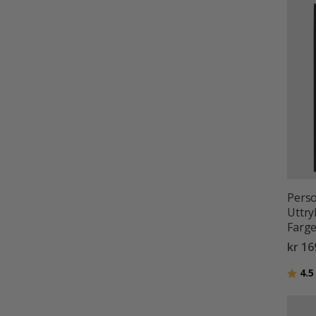
Perso
Uttry
Farge
kr 16
Karak
4.5