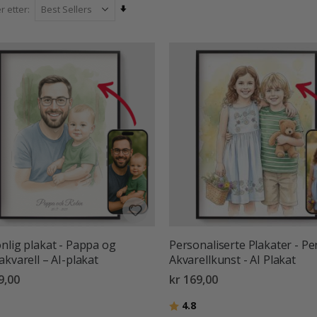
ster is made-to-order and printed on high-quality paper to ensure vib
Angi
r etter
ts own or in a frame. Whether it’s a thoughtful gift for a loved one o
stigende
watercolour posters turn special memories and mome
retning
nlig plakat - Pappa og
Personaliserte Plakater - P
akvarell – AI-plakat
Akvarellkunst - AI Plakat
9,00
kr 169,00
ter:
av 5 mulige
Karakter:
av 5 mulige
4.8