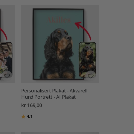
Personalisert Plakat - Akvarell
Hund Portrett - AI Plakat
kr 169,00
Karakter:
av 5 mulige
4.1