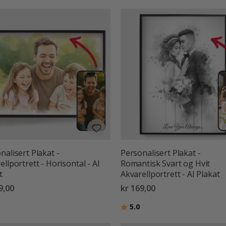
nalisert Plakat -
Personalisert Plakat -
ellportrett - Horisontal - AI
Romantisk Svart og Hvit
t
Akvarellportrett - AI Plakat
9,00
kr 169,00
ter:
av 5 mulige
Karakter:
av 5 mulige
5.0