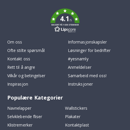
k
4.1
/5
BASERT PÅ 1030 STEMMER
Om oss
Informasjonskapsler
Ofte stilte spørsmål
Løsninger for bedrifter
Kontakt oss
#yesnamly
Rett til å angre
Anmeldelser
Vilkår og betingelser
Samarbeid med oss!
Inspirasjon
Instruksjoner
Populære Kategorier
Navnelapper
Wallstickers
Selvklebende fliser
Plakater
Klistremerker
Kontaktplast