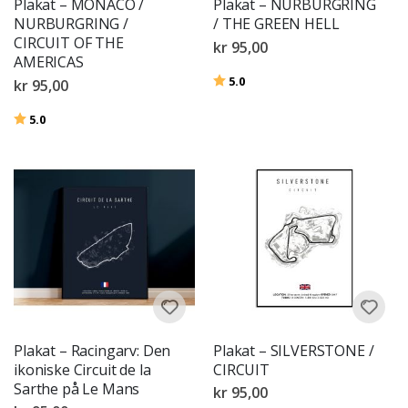
Plakat – MONACO /
Plakat – NÜRBURGRING
NURBURGRING /
/ THE GREEN HELL
CIRCUIT OF THE
kr 95,00
AMERICAS
Karakter:
av 5 mulige
5.0
kr 95,00
Karakter:
av 5 mulige
5.0
Plakat – Racingarv: Den
Plakat – SILVERSTONE /
ikoniske Circuit de la
CIRCUIT
Sarthe på Le Mans
kr 95,00