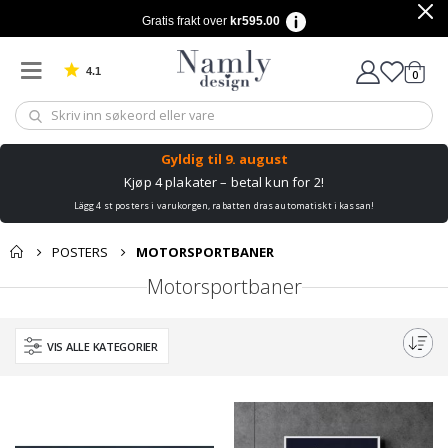
Gratis frakt over
kr595.00
4.1
varer
0
Basert på 1030 stemmer
Handle
Gyldig til
9. august
Kjøp 4 plakater – betal kun for 2!
Lägg 4 st posters i varukorgen, rabatten dras automatiskt i kassan!
POSTERS
MOTORSPORTBANER
Motorsportbaner
VIS ALLE KATEGORIER