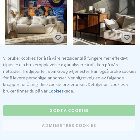
Fargerike Musikikoner
Tapet - Abstrakt Banjo-
Tapet
kunst
kr 249,00
kr 249,00