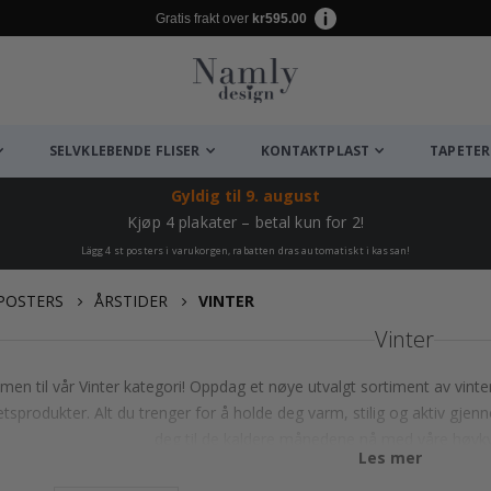
Gratis frakt over
kr595.00
SELVKLEBENDE FLISER
KONTAKTPLAST
TAPETER
Gyldig til
9. august
Kjøp 4 plakater – betal kun for 2!
Lägg 4 st posters i varukorgen, rabatten dras automatiskt i kassan!
POSTERS
ÅRSTIDER
VINTER
Vinter
en til vår Vinter kategori! Oppdag et nøye utvalgt sortiment av vinte
tsprodukter. Alt du trenger for å holde deg varm, stilig og aktiv gje
deg til de kaldere månedene nå med våre høykval
Les mer