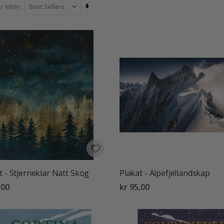
Angi
r etter
stigende
retning
t - Stjerneklar Natt Skog
Plakat - Alpefjellandskap
,00
kr 95,00