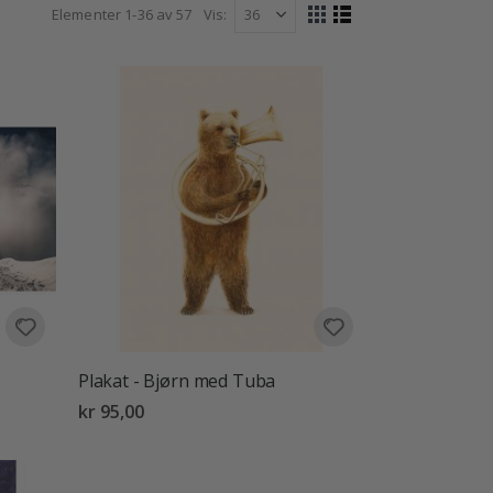
Elementer
1
-
36
av
57
Vis
Vise
Rutenett
Liste
som
Plakat - Bjørn med Tuba
kr 95,00