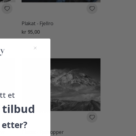
Plakat - Fjellro
kr 95,00
tt et
 tilbud
 etter?
tyr
Plakat - Fjelltopper