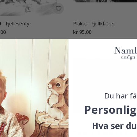
t - Fjelleventyr
Plakat - Fjellklatrer
,00
kr 95,00
Du har få
Personlig
Hva ser du
 - Fjellsiluett
Plakat - Fjellskikjøringseven