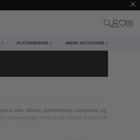
varer
0
Handle
KLISTREMERKER
ANDRE KATEGORIER
rutstyr, klær, tilbehør, hjemmedekor, sportsutstyr og
nnom vintersesongen finner du her. Begynn å forberede
itets vinteressentials.