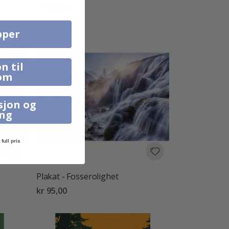
kr 95,00
pper
n til
om
sjon og
ing
full pris
Plakat - Fosserolighet
kr 95,00