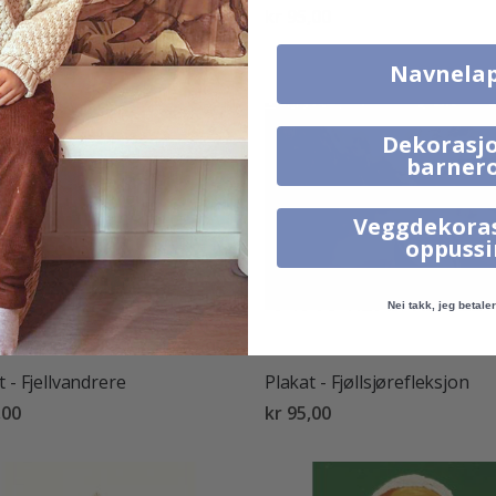
,00
kr 95,00
Navnela
Dekorasjo
barner
Veggdekora
oppuss
Nei takk, jeg betaler 
t - Fjellvandrere
Plakat - Fjøllsjørefleksjon
,00
kr 95,00