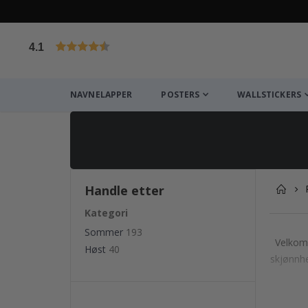
4.1
Basert på 1020 stemmer
NAVNELAPPER
POSTERS
WALLSTICKERS
Handle etter
Kategori
Sommer
193
Velkomm
Høst
40
skjønnhe