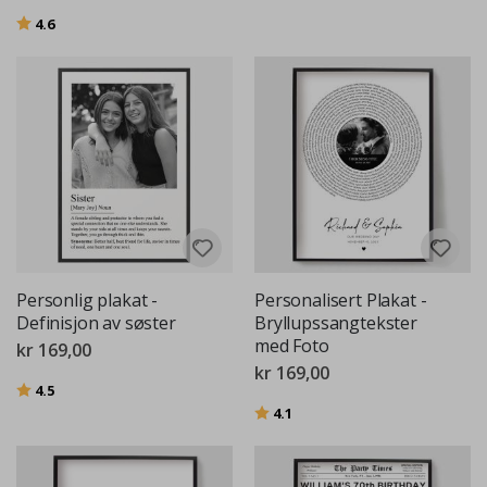
Karakter:
av 5 mulige
4.6
Personlig plakat -
Personalisert Plakat -
Definisjon av søster
Bryllupssangtekster
med Foto
kr 169,00
kr 169,00
Karakter:
av 5 mulige
4.5
Karakter:
av 5 mulige
4.1