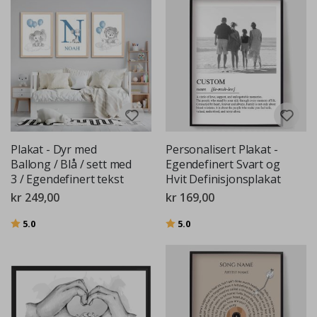
Plakat - Dyr med
Personalisert Plakat -
Ballong / Blå / sett med
Egendefinert Svart og
3 / Egendefinert tekst
Hvit Definisjonsplakat
kr 249,00
kr 169,00
Karakter:
av 5 mulige
Karakter:
av 5 mulige
5.0
5.0