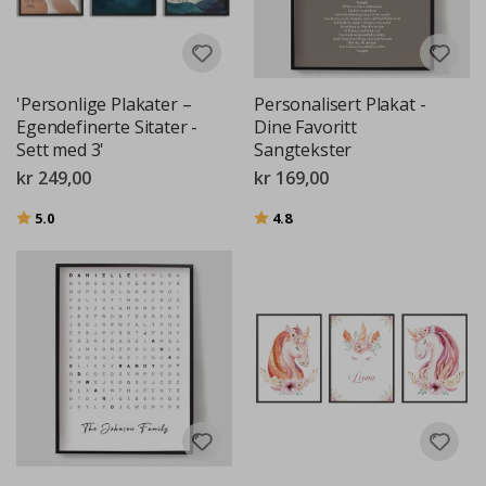
'Personlige Plakater –
Personalisert Plakat -
Egendefinerte Sitater -
Dine Favoritt
Sett med 3'
Sangtekster
kr 249,00
kr 169,00
Karakter:
av 5 mulige
Karakter:
av 5 mulige
5.0
4.8