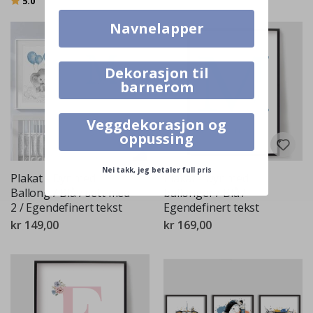
5.0
Navnelapper
Dekorasjon til
barnerom
Veggdekorasjon og
oppussing
Nei takk, jeg betaler full pris
Plakat - Dyr med
Plakat - Dyr med
Ballong / Blå / sett med
ballonger / Blå /
2 / Egendefinert tekst
Egendefinert tekst
kr 149,00
kr 169,00