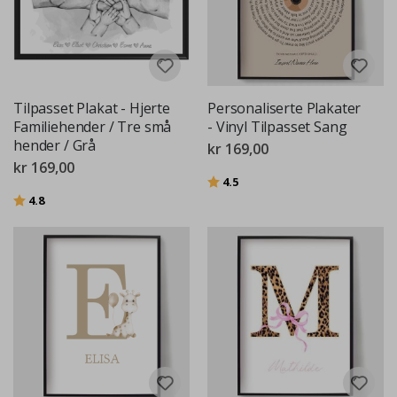
Tilpasset Plakat - Hjerte
Personaliserte Plakater
Familiehender / Tre små
- Vinyl Tilpasset Sang
hender / Grå
kr 169,00
kr 169,00
Karakter:
av 5 mulige
4.5
Karakter:
av 5 mulige
4.8