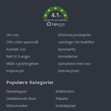
k
4.1
/5
BASERT PÅ 1019 STEMMER
Om oss
Informasjonskapsler
Ofte stilte spørsmål
Løsninger for bedrifter
Kontakt oss
#yesnamly
Rett til å angre
Anmeldelser
Vilkår og betingelser
Samarbeid med oss!
Inspirasjon
Instruksjoner
Populære Kategorier
Navnelapper
Wallstickers
Selvklebende fliser
Plakater
Klistremerker
Kontaktplast