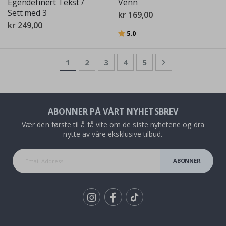
Egendefinert Tekst /
Venn
Sett med 3
kr 169,00
kr 249,00
Karakter:
av 5 mulige
5.0
Side
You're currently reading page
Side
Side
Side
Side
Side
Neste
1
2
3
4
5
ABONNER PÅ VÅRT NYHETSBREV
Vær den første til å få vite om de siste nyhetene og dra
nytte av våre eksklusive tilbud.
ABONNER
Tik
To