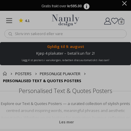
Gratis frakt over
kr595.00
4.1
varer
0
Basert på 1019 stemmer
Handle
Gyldig til
9. august
Kjøp 4 plakater – betal kun for 2!
Lägg 4 st posters i varukorgen, rabatten dras automatiskt i kassan!
POSTERS
PERSONLIGE PLAKATER
PERSONALISED TEXT & QUOTES POSTERS
Personalised Text & Quotes Posters
Explore our Text & Quotes Posters — a curated collection of stylish prints
centred around inspiring words, meaningful phrases and aesthetic
typography. Whether you’re looking for motivation, humour, reflection or
Les mer
affirmation, these posters let you decorate your space with quotes that