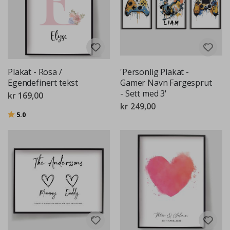
Plakat - Rosa /
'Personlig Plakat -
Egendefinert tekst
Gamer Navn Fargesprut
- Sett med 3'
kr 169,00
kr 249,00
Karakter:
av 5 mulige
5.0