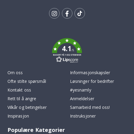
Tik
To
k
4.1
/5
BASERT PÅ 1032 STEMMER
Om oss
Informasjonskapsler
Ofte stilte spørsmål
Løsninger for bedrifter
Kontakt oss
#yesnamly
Rett til å angre
Anmeldelser
Vilkår og betingelser
Samarbeid med oss!
Inspirasjon
Instruksjoner
Populære Kategorier