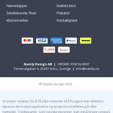
Navnelapper
Wallstickers
Selvklebende fliser
Plakater
Klistremerker
Kontaktplast
Namly Design AB
|
ORGNR: 559216-9097
Terminalgatan 9, 23261 Arlöv, Sverige
|
info@namly.no
© Namly Design 2026
Vi bruker cookies for å få våre nettsider til å fungere mer effektivt,
tilpasse din brukeropplevelse og analysere trafikken på våre
nettsider. Tredjeparter, som Google-tjenester, kan også bruke cookies