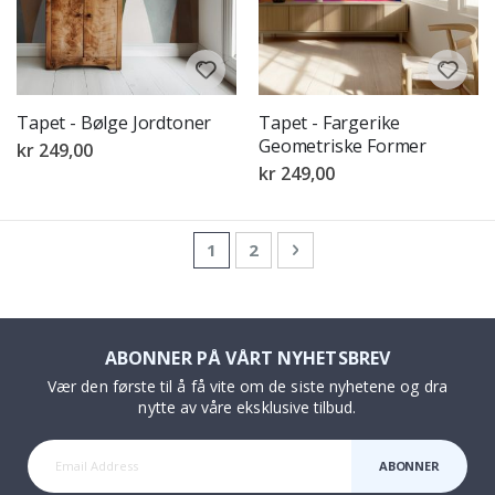
Tapet - Bølge Jordtoner
Tapet - Fargerike
Geometriske Former
kr 249,00
kr 249,00
Side
You're currently reading page
Side
Side
Neste
1
2
ABONNER PÅ VÅRT NYHETSBREV
Vær den første til å få vite om de siste nyhetene og dra
nytte av våre eksklusive tilbud.
ABONNER