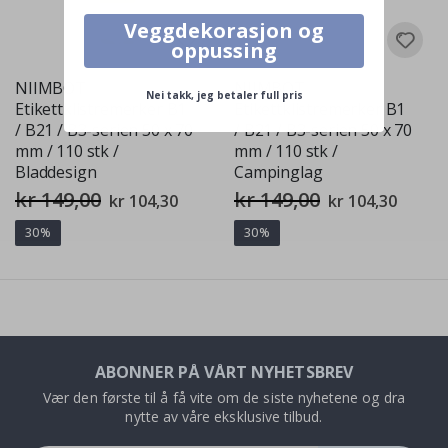
Veggdekorasjon og
oppussing
NIIMBOT
NIIMBOT
Nei takk, jeg betaler full pris
Etikettklistremerker B1
Etikettklistremerker B1
/ B21 / B3-serien 50 x 70
/ B21 / B3-serien 50 x 70
mm / 110 stk /
mm / 110 stk /
Bladdesign
Campinglag
kr 149,00
kr 149,00
Spesialpris
Spesialpris
kr 104,30
kr 104,30
30%
30%
ABONNER PÅ VÅRT NYHETSBREV
Vær den første til å få vite om de siste nyhetene og dra
nytte av våre eksklusive tilbud.