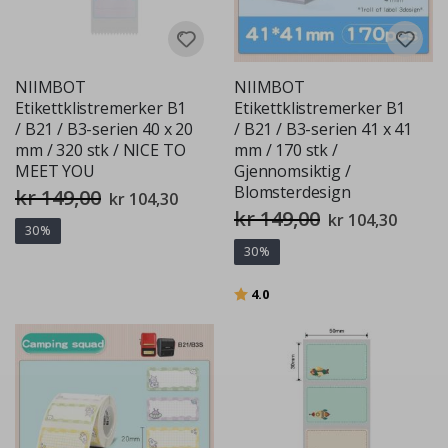
NIIMBOT
NIIMBOT
Etikettklistremerker B1
Etikettklistremerker B1
/ B21 / B3-serien 40 x 20
/ B21 / B3-serien 41 x 41
mm / 320 stk / NICE TO
mm / 170 stk /
MEET YOU
Gjennomsiktig /
Blomsterdesign
kr 149,00
Spesialpris
kr 104,30
kr 149,00
Spesialpris
kr 104,30
30%
30%
Karakter:
av 5 mulige
4.0