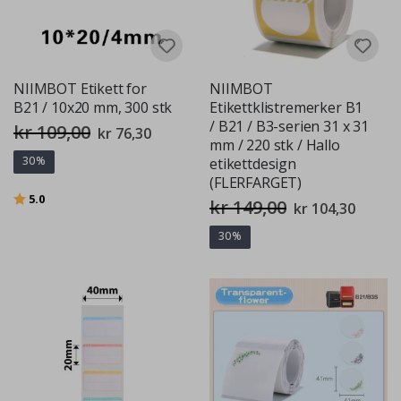
NIIMBOT Etikett for
NIIMBOT
B21 / 10x20 mm, 300 stk
Etikettklistremerker B1
/ B21 / B3-serien 31 x 31
kr 109,00
Spesialpris
kr 76,30
mm / 220 stk / Hallo
30%
etikettdesign
(FLERFARGET)
Karakter:
av 5 mulige
5.0
kr 149,00
Spesialpris
kr 104,30
30%