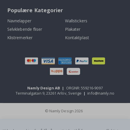
Populære Kategorier
Navnelapper
Wallstickers
Selvklebende fliser
Plakater
Klistremerker
Kontaktplast
Namly Design AB
|
ORGNR: 559216-9097
Terminalgatan 9, 23261 Arlöv, Sverige
|
info@namly.no
© Namly Design 2026