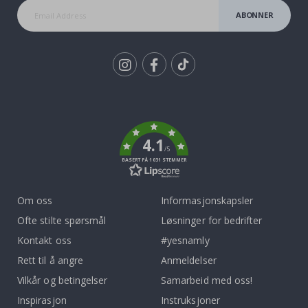
ABONNER
Tik
To
k
4.1
/5
BASERT PÅ 1031 STEMMER
Om oss
Informasjonskapsler
Ofte stilte spørsmål
Løsninger for bedrifter
Kontakt oss
#yesnamly
Rett til å angre
Anmeldelser
Vilkår og betingelser
Samarbeid med oss!
Inspirasjon
Instruksjoner