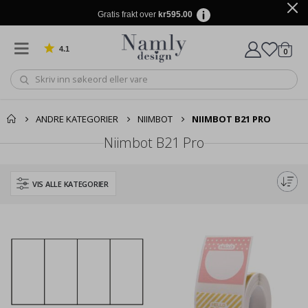
Gratis frakt over
kr595.00
4.1
varer
0
Basert på 1031 stemmer
Handle
ANDRE KATEGORIER
NIIMBOT
NIIMBOT B21 PRO
Niimbot B21 Pro
VIS ALLE KATEGORIER