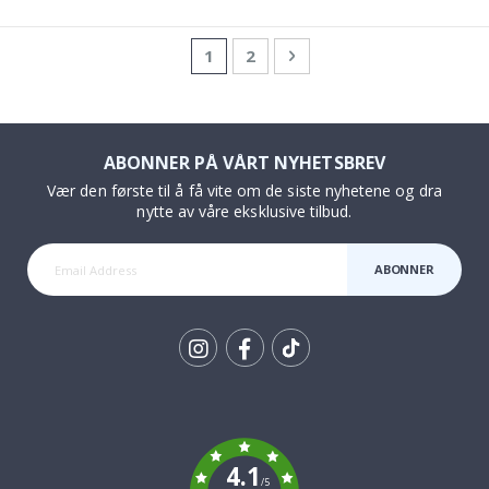
Side
You're currently reading page
Side
Side
Neste
1
2
ABONNER PÅ VÅRT NYHETSBREV
Vær den første til å få vite om de siste nyhetene og dra
nytte av våre eksklusive tilbud.
ABONNER
Tik
To
k
4.1
/5