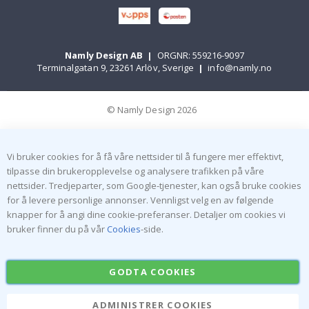
Namly Design AB
|
ORGNR: 559216-9097
Terminalgatan 9, 23261 Arlöv, Sverige
|
info@namly.no
© Namly Design 2026
Vi bruker cookies for å få våre nettsider til å fungere mer effektivt,
tilpasse din brukeropplevelse og analysere trafikken på våre
nettsider. Tredjeparter, som Google-tjenester, kan også bruke cookies
for å levere personlige annonser. Vennligst velg en av følgende
knapper for å angi dine cookie-preferanser. Detaljer om cookies vi
bruker finner du på vår
Cookies
-side.
GODTA COOKIES
ADMINISTRER COOKIES