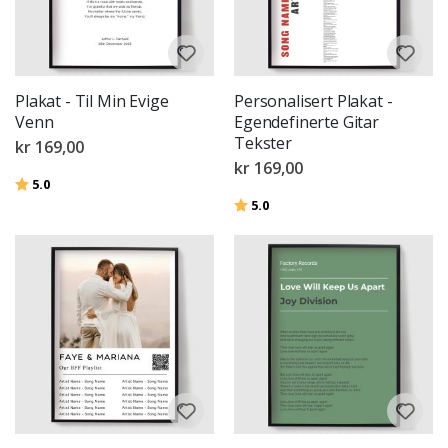
Plakat - Til Min Evige
Personalisert Plakat -
Venn
Egendefinerte Gitar
Tekster
kr 169,00
kr 169,00
Karakter:
av 5 mulige
5.0
Karakter:
av 5 mulige
5.0