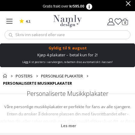
Gratis frakt over
kr595.00
4.1
varer
0
Basert på 1025 stemmer
Handle
Gyldig til
9. august
Kjøp 4 plakater – betal kun for 2!
Lägg 4 st posters i varukorgen, rabatten dras automatiskt i kassan!
POSTERS
PERSONLIGE PLAKATER
PERSONALISERTE MUSIKKPLAKATER
Personaliserte Musikkplakater
Våre personlige musikkplakater er perfekte for fans av alle sjangere.
Enten du ønsker å dekorere plassen din med favorittbandet eller -
artisten din, eller søker en unik gave til en musikkelsker i livet ditt, er disse
Les mer
plakatene sikre på å treffe den rette tonen. Hver plakat kan tilpasses for