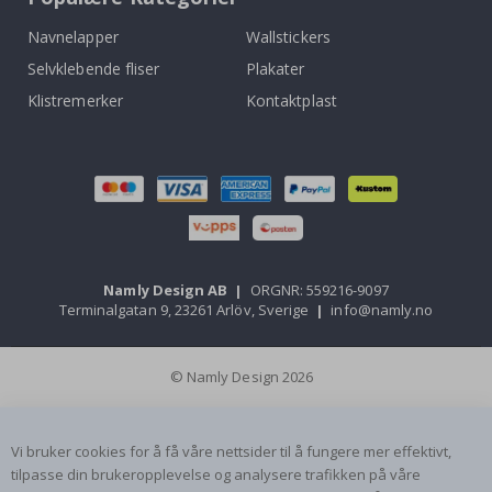
Navnelapper
Wallstickers
Selvklebende fliser
Plakater
Klistremerker
Kontaktplast
Namly Design AB
|
ORGNR: 559216-9097
Terminalgatan 9, 23261 Arlöv, Sverige
|
info@namly.no
© Namly Design 2026
Vi bruker cookies for å få våre nettsider til å fungere mer effektivt,
tilpasse din brukeropplevelse og analysere trafikken på våre