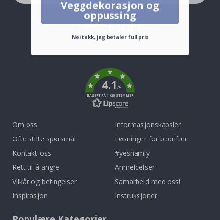
Veggdekorasjon og
oppussing
Nei takk, jeg betaler full pris
Tik
To
k
4.1
/5
BASERT PÅ 1029 STEMMER
Om oss
Informasjonskapsler
Ofte stilte spørsmål
Løsninger for bedrifter
Kontakt oss
#yesnamly
Rett til å angre
Anmeldelser
Vilkår og betingelser
Samarbeid med oss!
Inspirasjon
Instruksjoner
Populære Kategorier