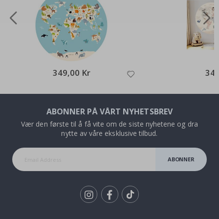
349,00 Kr
349
ABONNER PÅ VÅRT NYHETSBREV
Vær den første til å få vite om de siste nyhetene og dra
nytte av våre eksklusive tilbud.
ABONNER
Tik