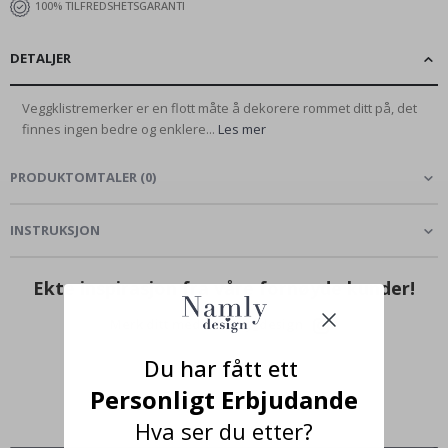
100% TILFREDSHETSGARANTI
DETALJER
Veggklistremerker er en flott måte å dekorere rommet ditt på, det
finnes ingen bedre og enklere...
Les mer
PRODUKTOMTALER
(
0
)
INSTRUKSJON
Ekte inspirasjon fra våre fornøyde kunder!
Merk ditt med #namly_design
Du har fått ett
Personligt Erbjudande
Hva ser du etter?