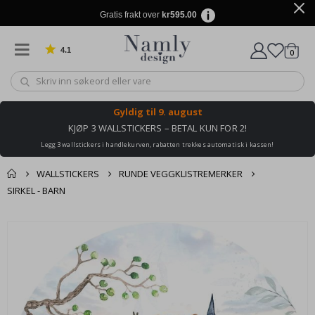
Gratis frakt over
kr595.00
4.1
varer
0
Basert på 1019 stemmer
Handle
Gyldig til
9. august
KJØP 3 WALLSTICKERS – BETAL KUN FOR 2!
Legg 3 wallstickers i handlekurven, rabatten trekkes automatisk i kassen!
WALLSTICKERS
RUNDE VEGGKLISTREMERKER
SIRKEL - BARN
Andre kjøpte
Gå
produkter
til
slutten
av
bildegalleri