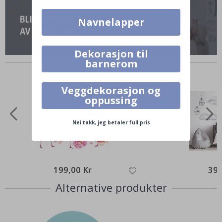
Navnelapper
Dekorasjon til
Produkter kjøpt sammen
barnerom
Veggdekorasjon og
oppussing
Nei takk, jeg betaler full pris
199,00 Kr
399
Alternative produkter