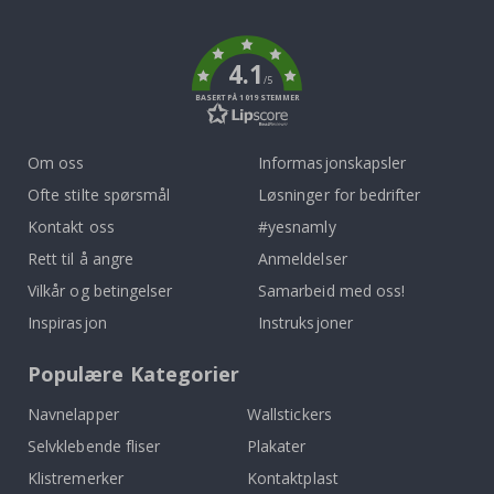
To
k
4.1
/5
BASERT PÅ 1019 STEMMER
Om oss
Informasjonskapsler
Ofte stilte spørsmål
Løsninger for bedrifter
Kontakt oss
#yesnamly
Rett til å angre
Anmeldelser
Vilkår og betingelser
Samarbeid med oss!
Inspirasjon
Instruksjoner
Populære Kategorier
Navnelapper
Wallstickers
Selvklebende fliser
Plakater
Klistremerker
Kontaktplast