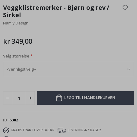
til
Veggklistremerker - Bjørn og rev /
begynnelsen
Sirkel
av
Namly Design
bildegalleri
kr 349,00
Velg størrelse
LEGG TIL I HANDLEKURVEN
ID
5302
GRATIS FRAKT OVER 349 KR
LEVERING 4-7 DAGER