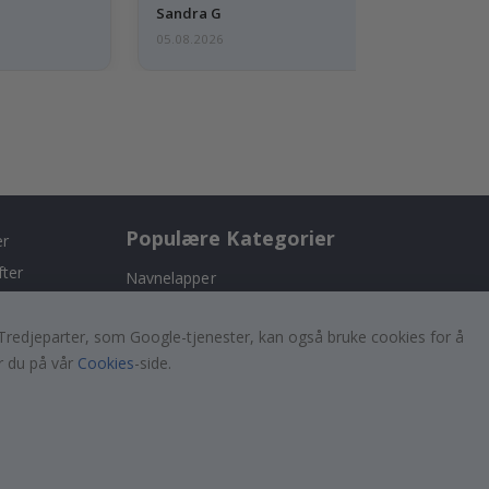
Sandra G
05.08.2026
Populære Kategorier
er
fter
Navnelapper
Wallstickers
er. Tredjeparter, som Google-tjenester, kan også bruke cookies for å
Selvklebende fliser
r du på vår
Cookies
-side.
!
Plakater
Klistremerker
Kontaktplast