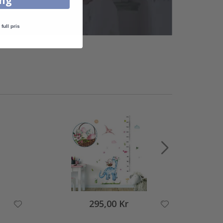
ing
full pris
295,00 Kr