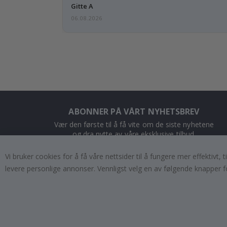
Gitte A
06.08.2026
ABONNER PÅ VÅRT NYHETSBREV
Vær den første til å få vite om de siste nyhetene
og dra nytte av våre eksklusive tilbud.
Vi bruker cookies for å få våre nettsider til å fungere mer effektivt
ABONNER
levere personlige annonser. Vennligst velg en av følgende knapper f
Tik
To