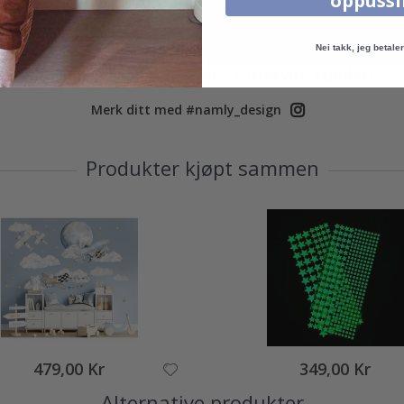
oppuss
Nei takk, jeg betaler 
Ekte inspirasjon fra våre fornøyde kunder!
Merk ditt med #namly_design
Produkter kjøpt sammen
479,00 Kr
349,00 Kr
Alternative produkter