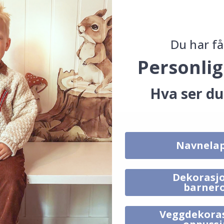
laminat
t og UV-stråling
Du har få
Personlig
Hva ser du
Navnela
Dekorasjo
barner
Veggdekora