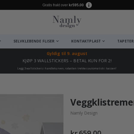
Gratis frakt over
kr595.00
SELVKLEBENDE FLISER
KONTAKTPLAST
TAPETER
Gyldig til
9. august
KJØP 3 WALLSTICKERS – BETAL KUN FOR 2!
Legg 3 wallstickers i handlekurven, rabatten trekkes automatisk i kassen!
Veggklistremer
Namly Design
kr 659,00