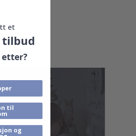
tt et
 tilbud
 etter?
pper
n til
om
sjon og