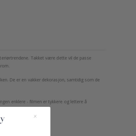
nteriørtrendene. Takket være dette vil de passe
 rom.
kroken. De er en vakker dekorasjon, samtidig som de
gen enklere - filmen er tykkere og lettere å