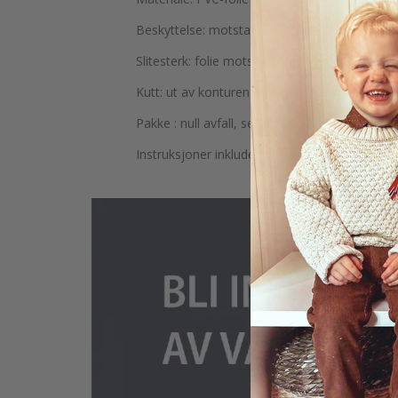
Beskyttelse: motstandsdyktig mot riper matt 
Slitesterk: folie motstandsdyktig mot fuktighe
Kutt: ut av konturen – de har ikke bakgrunn
Pakke : null avfall, sendt i biorør
Instruksjoner inkludert