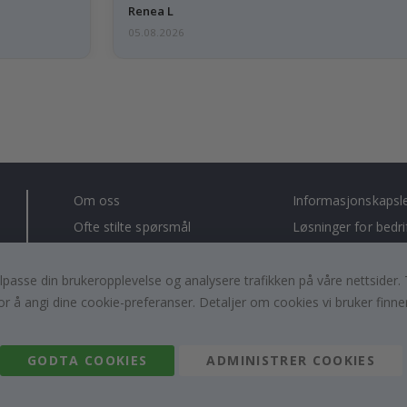
Renea L
05.08.2026
Om oss
Informasjonskapsl
Ofte stilte spørsmål
Løsninger for bedri
Kontakt oss
#yesnamly
Rett til å angre
Anmeldelser
, tilpasse din brukeropplevelse og analysere trafikken på våre nettsid
or å angi dine cookie-preferanser. Detaljer om cookies vi bruker finne
Vilkår og betingelser
Samarbeid med oss
Inspirasjon
Instruksjoner
GODTA COOKIES
ADMINISTRER COOKIES