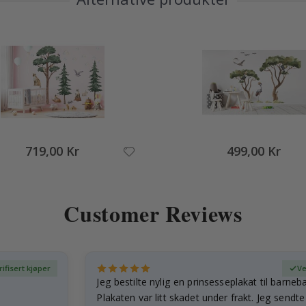
719,00 Kr
499,00 Kr
Customer Reviews
rifisert kjøper
Ve
Jeg bestilte nylig en prinsesseplakat til barneb
Plakaten var litt skadet under frakt. Jeg sendt