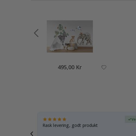
495,00 Kr
ifisert kjøper
Ve
tanke på
Rask levering, godt produkt
 i forveien