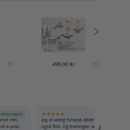
499,00 Kr
rifisert kjøper
Ve
arnet mitt.
Jeg er veldig fornøyd, bildet er godt laget o
e en e-post…
også flott. Og leveringen var rask.