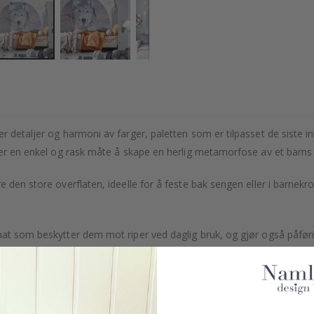
r detaljer og harmoni av farger, paletten som er tilpasset de siste i
e er en enkel og rask måte å skape en herlig metamorfose av et barns
e den store overflaten, ideelle for å feste bak sengen eller i barne
nat som beskytter dem mot riper ved daglig bruk, og gjør også påførin
er. De nøyaktige dimensjonene er gitt på det siste bildet.