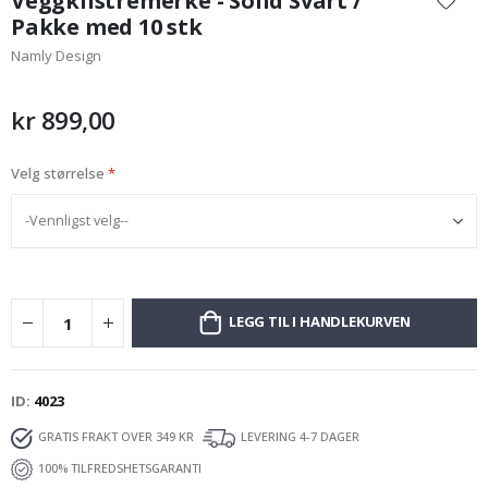
Veggklistremerke - Solid Svart /
begynnelsen
Pakke med 10 stk
av
Namly Design
bildegalleri
kr 899,00
Velg størrelse
LEGG TIL I HANDLEKURVEN
ID
4023
GRATIS FRAKT OVER 349 KR
LEVERING 4-7 DAGER
100% TILFREDSHETSGARANTI