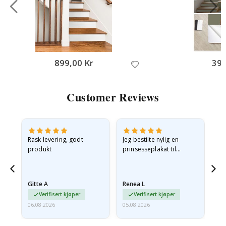
899,00 Kr
395
Customer Reviews
Rask levering, godt
Jeg bestilte nylig en
Jeg
ed
produkt
prinsesseplakat til
bil
g
barnebarnet mitt.
ra
en
Plakaten var litt skadet
lev
…
under frakt. Jeg sendte en
Gitte A
Renea L
Sa
e-post…
Verifisert kjøper
Verifisert kjøper
06.08.2026
05.08.2026
05.