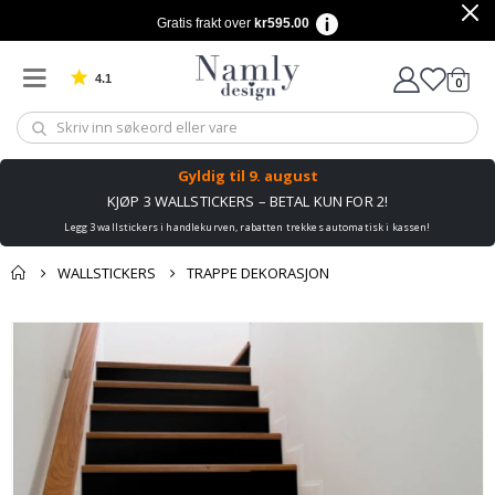
Gratis frakt over
kr595.00
4.1
varer
0
Basert på 1028 stemmer
Handle
Gyldig til
9. august
KJØP 3 WALLSTICKERS – BETAL KUN FOR 2!
Legg 3 wallstickers i handlekurven, rabatten trekkes automatisk i kassen!
WALLSTICKERS
TRAPPE DEKORASJON
Andre kjøpte
Gå
produkter
til
slutten
av
bildegalleri