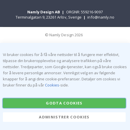
Namly Design AB
|
ORGNR: 559216-9097
Terminalgatan 9, 23261 Arlöv, Sverige
|
info@namly.no
© Namly Design 2026
Vi bruker cookies for å få våre nettsider til å fungere mer effektivt,
tilpasse din brukeropplevelse og analysere trafikken på våre
nettsider. Tredjeparter, som Google-tjenester, kan også bruke cookies
for å levere personlige annonser. Vennligst velg en av følgende
knapper for å angi dine cookie-preferanser. Detaljer om cookies vi
bruker finner du på vår
Cookies
-side.
GODTA COOKIES
ADMINISTRER COOKIES