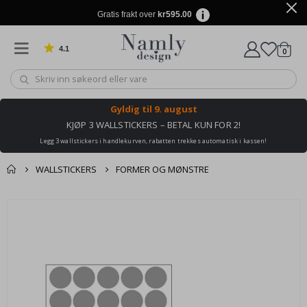
Gratis frakt over
kr595.00
4.1
varer
0
Basert på 1025 stemmer
Handle
Gyldig til
9. august
KJØP 3 WALLSTICKERS – BETAL KUN FOR 2!
Legg 3 wallstickers i handlekurven, rabatten trekkes automatisk i kassen!
WALLSTICKERS
FORMER OG MØNSTRE
Andre kjøpte
Gå
produkter
til
slutten
av
bildegalleri