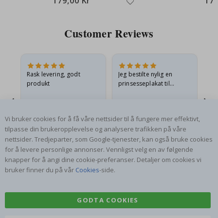
179,00 Kr
179
Customer Reviews
Rask levering, godt
Jeg bestilte nylig en
Jeg
ed
produkt
prinsesseplakat til
bil
g
barnebarnet mitt.
ra
en
Plakaten var litt skadet
lev
…
under frakt. Jeg sendte en
Gitte A
Renea L
Sa
Vi bruker cookies for å få våre nettsider til å fungere mer effektivt,
e-post…
Verifisert kjøper
Verifisert kjøper
tilpasse din brukeropplevelse og analysere trafikken på våre
06.08.2026
05.08.2026
05.
nettsider. Tredjeparter, som Google-tjenester, kan også bruke cookies
for å levere personlige annonser. Vennligst velg en av følgende
knapper for å angi dine cookie-preferanser. Detaljer om cookies vi
bruker finner du på vår
Cookies
-side.
GODTA COOKIES
ABONNER PÅ VÅRT NYHETSBREV