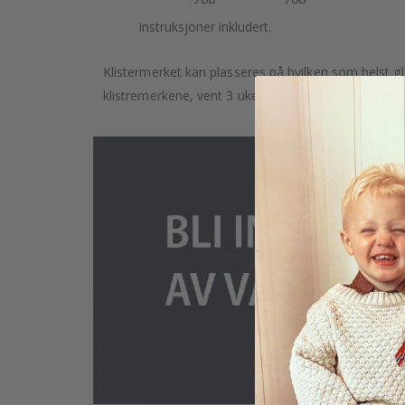
Instruksjoner inkludert.
Klistermerket kan plasseres på hvilken som helst glat
klistremerkene, vent 3 uker etter maling av veggene