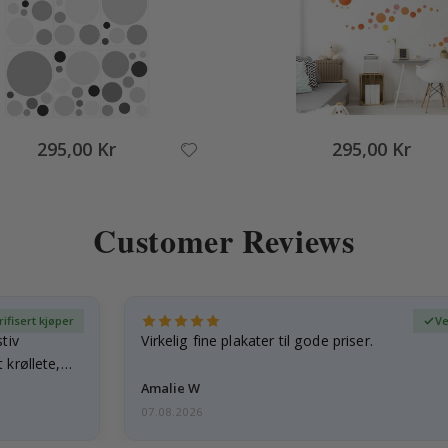
295,00 Kr
295,00 Kr
Customer Reviews
rifisert kjøper
Ve
tiv
Virkelig fine plakater til gode priser.
 krøllete,
Amalie W
07.08.2026