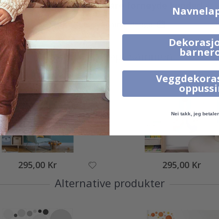
Ekte inspirasjon fra våre fornøyde kunder!
Navnela
Merk ditt med #namly_design
Dekorasjo
barner
Produkter kjøpt sammen
Veggdekora
oppuss
Nei takk, jeg betaler 
295,00 Kr
295,00 Kr
Alternative produkter