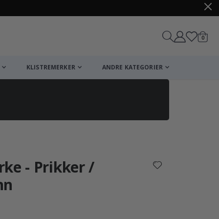
varer
0
Handle
KLISTREMERKER
ANDRE KATEGORIER
ke - Prikker /
nn