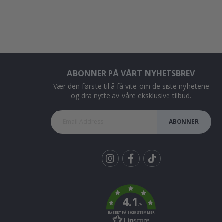
ABONNER PÅ VÅRT NYHETSBREV
Vær den første til å få vite om de siste nyhetene
og dra nytte av våre eksklusive tilbud.
ABONNER
Tik
To
k
4.1
/5
BASERT PÅ 1029 STEMMER