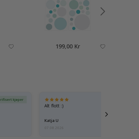
199,00 Kr
rifisert kjøper
Ve
Alt flott :)
Katja U
07.08.2026