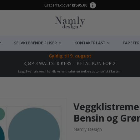
Gratis frakt over
kr595.00
SELVKLEBENDE FLISER
KONTAKTPLAST
TAPETER
Gyldig til
9. august
KJØP 3 WALLSTICKERS – BETAL KUN FOR 2!
Legg 3 wallstickers i handlekurven, rabatten trekkes automatisk i kassen!
Veggklistremer
Bensin og Grø
Namly Design