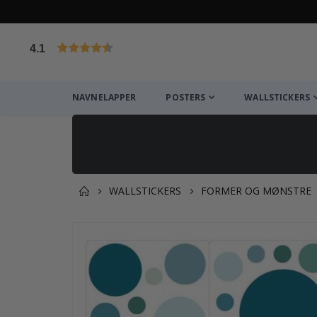
4.1
Basert på 1029 stemmer
NAVNELAPPER
POSTERS
WALLSTICKERS
WALLSTICKERS
FORMER OG MØNSTRE
Andre kjøpte produkter
Gå
til
slutten
av
bildegalleri