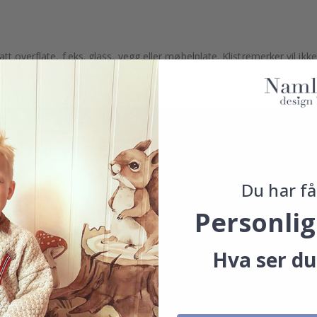
t overflate, f.eks. glass, vegg eller møbelplate. Klistremerker vil ikke
. Avhengig av skjerminnstillingene kan fargene på utskriften variere 
Du har få
Personlig
Hva ser du