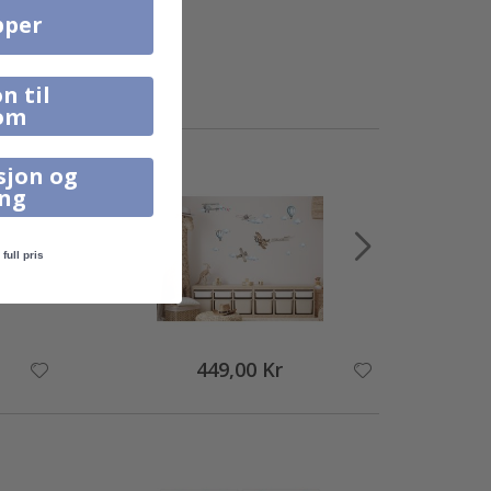
pper
n til
om
sjon og
ing
full pris
449,00 Kr