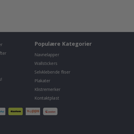
Populære Kategorier
er
fter
Navnelapper
Wallstickers
Selvklebende fliser
!
Plakater
Klistremerker
Kontaktplast