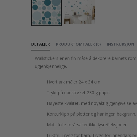
Gå
til
DETALJER
PRODUKTOMTALER
(
0
)
INSTRUKSJON
begynnelsen
av
Wallstickers er en fin måte å dekorere barnets rom 
bildegalleri
ugjenkjennelige.
Hvert ark måler 24 x 34 cm
Trykt på ubestrøket 230 g papir.
Høyeste kvalitet, med nøyaktig gjengivelse av
Konturklipp på plotter og har ingen bakgrunn.
Matt folie forårsaker ikke lysrefleksjoner.
Luktfri. Trygg for barn. Trygg for innendørs br