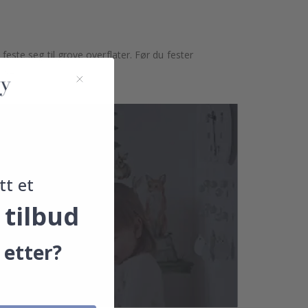
 feste seg til grove overflater. Før du fester
noe.
tt et
 tilbud
 etter?