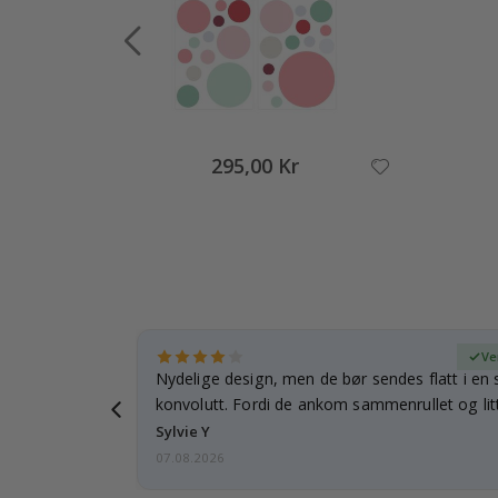
295,00 Kr
ifisert kjøper
Ve
rnet mitt.
Nydelige design, men de bør sendes flatt i en s
e en e-post…
konvolutt. Fordi de ankom sammenrullet og litt
skulle de…
Sylvie Y
07.08.2026