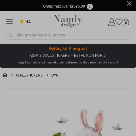
Gratis frakt over
kr595.00
4.1
varer
0
Basert på 1029 stemmer
Handle
Gyldig til
9. august
KJØP 3 WALLSTICKERS – BETAL KUN FOR 2!
Legg 3 wallstickers i handlekurven, rabatten trekkes automatisk i kassen!
WALLSTICKERS
DYR
Andre kjøpte
Gå
produkter
til
slutten
av
bildegalleri