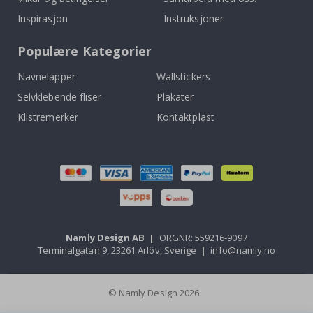
Inspirasjon
Instruksjoner
Populære Kategorier
Navnelapper
Wallstickers
Selvklebende fliser
Plakater
Klistremerker
Kontaktplast
Namly Design AB
|
ORGNR: 559216-9097
Terminalgatan 9, 23261 Arlöv, Sverige
|
info@namly.no
© Namly Design 2026