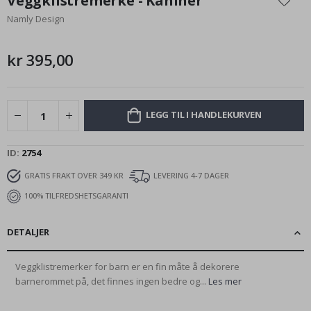
Veggklistremerke - Kaniner
begynnelsen
Namly Design
av
bildegalleri
kr 395,00
LEGG TIL I HANDLEKURVEN
ID
2754
GRATIS FRAKT OVER 349 KR
LEVERING 4-7 DAGER
100% TILFREDSHETSGARANTI
DETALJER
Veggklistremerker for barn er en fin måte å dekorere
barnerommet på, det finnes ingen bedre og...
Les mer