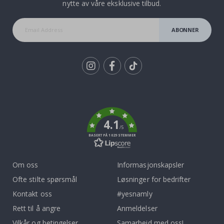
nytte av våre eksklusive tilbud.
ABONNER
Tik
To
k
4.1
/5
BASERT PÅ 1029 STEMMER
Om oss
Informasjonskapsler
Ofte stilte spørsmål
Løsninger for bedrifter
Kontakt oss
#yesnamly
Rett til å angre
Anmeldelser
Vilkår og betingelser
Samarbeid med oss!