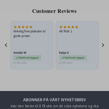
Customer Reviews
Virkelig fine plakater til
Alt flott :)
Ra
gode priser.
pr
 Og
Amalie W
Katja U
Gi
Verifisert kjøper
Verifisert kjøper
07.08.2026
07.08.2026
06.
ABONNER PÅ VÅRT NYHETSBREV
Vær den første til å få vite om de siste nyhetene og dra