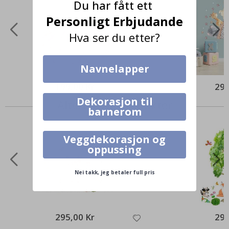
Du har fått ett
Personligt Erbjudande
Hva ser du etter?
Navnelapper
199,00 Kr
295
Dekorasjon til
Alternative produkter
barnerom
Veggdekorasjon og
oppussing
Nei takk, jeg betaler full pris
295,00 Kr
295