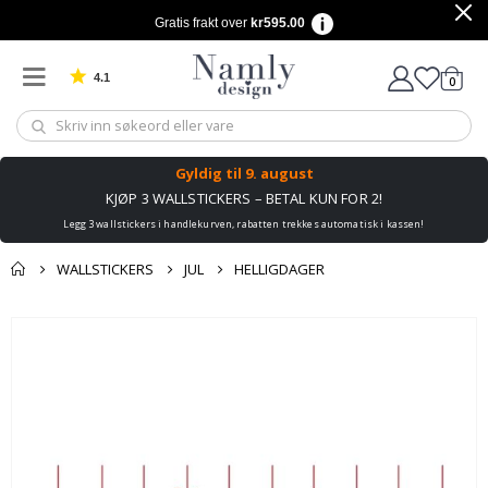
Gratis frakt over
kr595.00
4.1
varer
0
Basert på 1023 stemmer
Handle
Gyldig til
9. august
KJØP 3 WALLSTICKERS – BETAL KUN FOR 2!
Legg 3 wallstickers i handlekurven, rabatten trekkes automatisk i kassen!
WALLSTICKERS
JUL
HELLIGDAGER
Andre kjøpte
Gå
produkter
til
slutten
av
bildegalleri