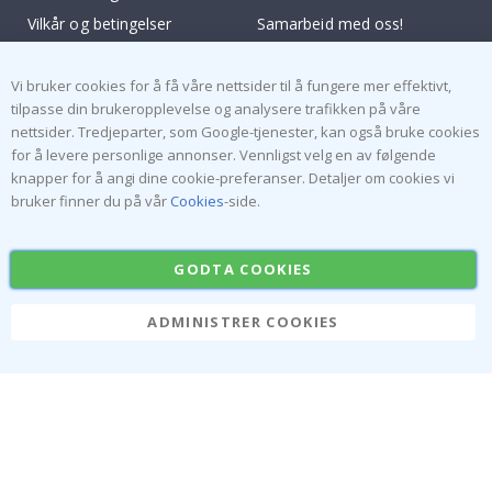
Vilkår og betingelser
Samarbeid med oss!
Inspirasjon
Instruksjoner
Vi bruker cookies for å få våre nettsider til å fungere mer effektivt,
Populære Kategorier
tilpasse din brukeropplevelse og analysere trafikken på våre
nettsider. Tredjeparter, som Google-tjenester, kan også bruke cookies
Navnelapper
Wallstickers
for å levere personlige annonser. Vennligst velg en av følgende
Selvklebende fliser
Plakater
knapper for å angi dine cookie-preferanser. Detaljer om cookies vi
bruker finner du på vår
Cookies
-side.
Klistremerker
Kontaktplast
GODTA COOKIES
ADMINISTRER COOKIES
Namly Design AB
|
ORGNR: 559216-9097
Terminalgatan 9, 23261 Arlöv, Sverige
|
info@namly.no
© Namly Design 2026