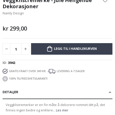
Veggklistremerke - Jule Hengende
begynnelsen
Dekorasjoner
av
Namly Design
bildegalleri
kr 299,00
LEGG TIL I HANDLEKURVEN
ID
3942
GRATIS FRAKT OVER 349 KR
LEVERING 4-7 DAGER
100% TILFREDSHETSGARANTI
DETALJER
Veggklistremerker er en fin måte å dekorere rommet ditt på, det
finnes ingen bedre og enklere...
Les mer