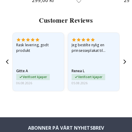
299,00 Kr
295
Customer Reviews
Rask levering, godt
Jeg bestilte nylig en
Jeg
ed
produkt
prinsesseplakat til
bil
g
barnebarnet mitt.
ra
en
Plakaten var litt skadet
lev
…
under frakt. Jeg sendte en
Gitte A
Renea L
Sa
e-post…
Verifisert kjøper
Verifisert kjøper
06.08.2026
05.08.2026
05.
ABONNER PÅ VÅRT NYHETSBREV