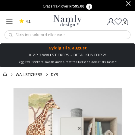
Gratis frakt over
kr595.00
4.1
varer
0
Basert på 1029 stemmer
Handle
Gyldig til
9. august
KJØP 3 WALLSTICKERS – BETAL KUN FOR 2!
Legg 3 wallstickers i handlekurven, rabatten trekkes automatisk i kassen!
WALLSTICKERS
DYR
Andre kjøpte
Gå
produkter
til
slutten
av
bildegalleri