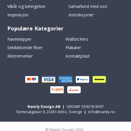
Vilkår og betingelser
Samarbeid med oss!
Inspirasjon
Instruksjoner
Populære Kategorier
Navnelapper
Wallstickers
Selvklebende fliser
Plakater
Klistremerker
Kontaktplast
Namly Design AB
|
ORGNR: 559216-9097
Terminalgatan 9, 23261 Arlöv, Sverige
|
info@namly.no
© Namly Design 2026