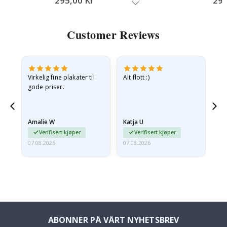
295,00 Kr
295
Customer Reviews
Virkelig fine plakater til
Alt flott :)
Ra
gode priser.
pr
 Og
Amalie W
Katja U
Gi
Verifisert kjøper
Verifisert kjøper
07.08.2026
07.08.2026
06.
ABONNER PÅ VÅRT NYHETSBREV