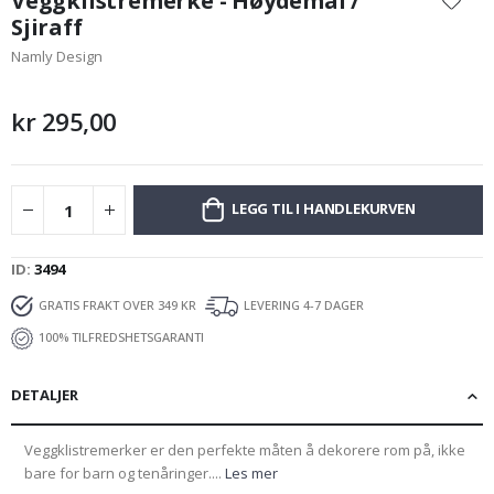
Veggklistremerke - Høydemål /
begynnelsen
Sjiraff
av
Namly Design
bildegalleri
kr 295,00
LEGG TIL I HANDLEKURVEN
ID
3494
GRATIS FRAKT OVER 349 KR
LEVERING 4-7 DAGER
100% TILFREDSHETSGARANTI
DETALJER
Veggklistremerker er den perfekte måten å dekorere rom på, ikke
bare for barn og tenåringer....
Les mer