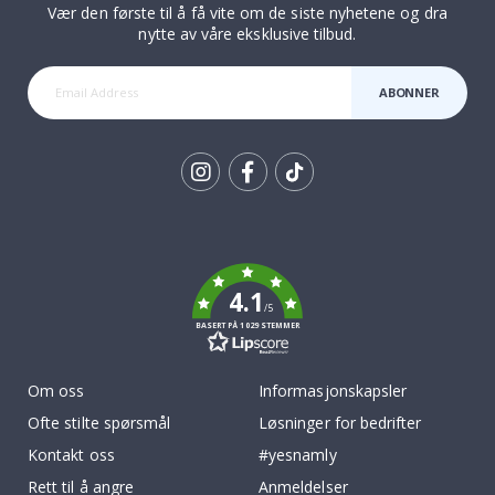
Vær den første til å få vite om de siste nyhetene og dra
nytte av våre eksklusive tilbud.
ABONNER
Tik
To
k
4.1
/5
BASERT PÅ 1029 STEMMER
Om oss
Informasjonskapsler
Ofte stilte spørsmål
Løsninger for bedrifter
Kontakt oss
#yesnamly
Rett til å angre
Anmeldelser