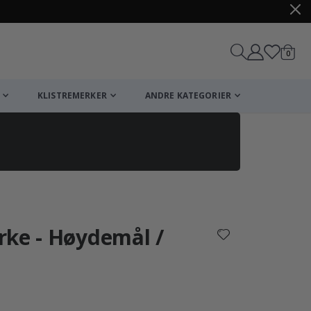
varer
0
Handle
KLISTREMERKER
ANDRE KATEGORIER
rke - Høydemål /