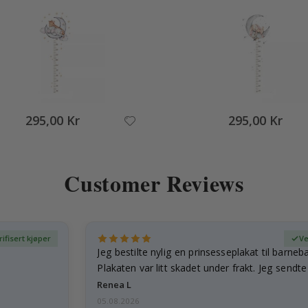
295,00 Kr
295,00 Kr
Customer Reviews
rifisert kjøper
Ve
Jeg bestilte nylig en prinsesseplakat til barneb
Plakaten var litt skadet under frakt. Jeg sendt
Renea L
05.08.2026