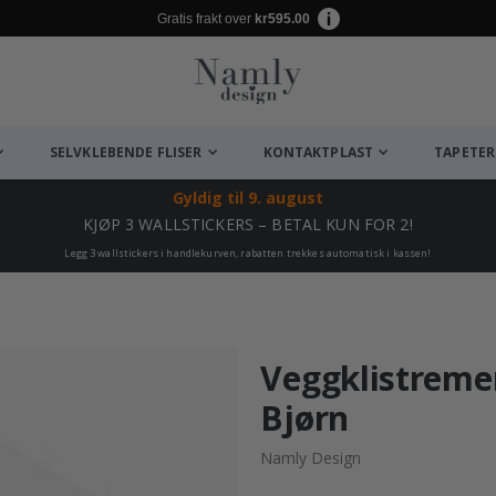
Gratis frakt over
kr595.00
SELVKLEBENDE FLISER
KONTAKTPLAST
TAPETER
Gyldig til
9. august
KJØP 3 WALLSTICKERS – BETAL KUN FOR 2!
Legg 3 wallstickers i handlekurven, rabatten trekkes automatisk i kassen!
Veggklistreme
Bjørn
Namly Design