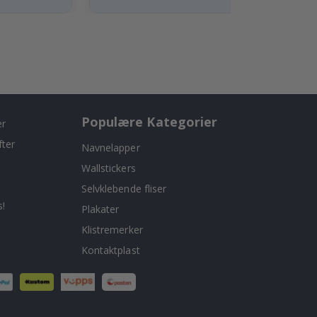
Populære Kategorier
er
fter
Navnelapper
Wallstickers
Selvklebende fliser
!
Plakater
Klistremerker
Kontaktplast