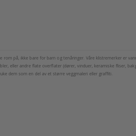
 rom på, ikke bare for barn og tenåringer. Våre klistremerker er vann
r, eller andre flate overflater (dører, vinduer, keramiske fliser, bak
uke dem som en del av et større veggmaleri eller graffiti.