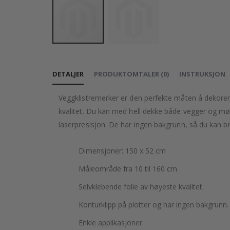
Gå
til
DETALJER
PRODUKTOMTALER
(
0
)
INSTRUKSJON
begynnelsen
av
Veggklistremerker er den perfekte måten å dekorere
bildegalleri
kvalitet. Du kan med hell dekke både vegger og møble
laserpresisjon. De har ingen bakgrunn, så du kan br
Dimensjoner: 150 x 52 cm
Måleområde fra 10 til 160 cm.
Selvklebende folie av høyeste kvalitet.
Konturklipp på plotter og har ingen bakgrunn.
Enkle applikasjoner.