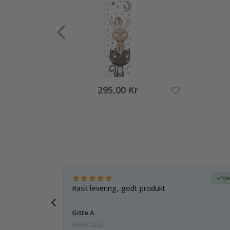
295,00 Kr
ifisert kjøper
Ve
tanke på
Rask levering, godt produkt
 i forveien
Gitte A
06.08.2026