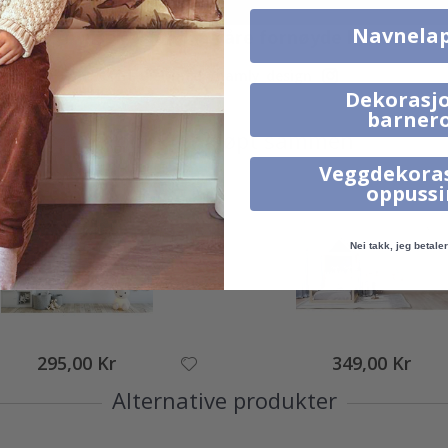
Navnela
Ekte inspirasjon fra våre fornøyde kunder!
Merk ditt med #namly_design
Dekorasjo
barner
Produkter kjøpt sammen
Veggdekora
oppuss
Nei takk, jeg betaler 
295,00 Kr
349,00 Kr
Alternative produkter