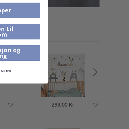
pper
n til
om
sjon og
ing
full pris
299,00 Kr