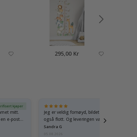
295,00 Kr
rifisert kjøper
Ve
arnet mitt.
Jeg er veldig fornøyd, bildet er godt laget o
e en e-post…
også flott. Og leveringen var rask.
Sandra G
05.08.2026