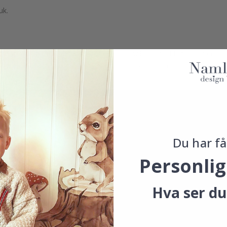
uk.
latt overflate, f.eks. glass, vegg eller møbelplate. Klistremerker vil i
. Avhengig av skjerminnstillingene kan fargene på utskriften variere 
Du har få
Personlig
Hva ser du