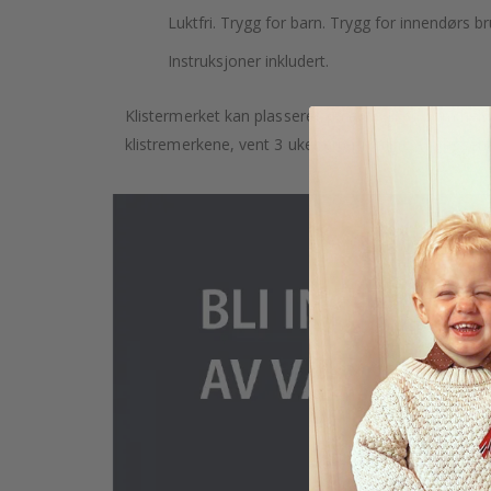
Luktfri. Trygg for barn. Trygg for innendørs br
Instruksjoner inkludert.
Klistermerket kan plasseres på en hvilken som helst g
klistremerkene, vent 3 uker etter maling av veggene