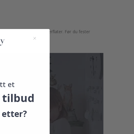
kke feste seg til grove overflater. Før du fester
noe.
tt et
 tilbud
 etter?