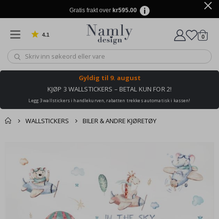
Gratis frakt over
kr595.00
4.1
varer
0
Basert på 1030 stemmer
Handle
Gyldig til
9. august
KJØP 3 WALLSTICKERS – BETAL KUN FOR 2!
Legg 3 wallstickers i handlekurven, rabatten trekkes automatisk i kassen!
WALLSTICKERS
BILER & ANDRE KJØRETØY
Andre kjøpte
Gå
produkter
til
slutten
av
bildegalleri