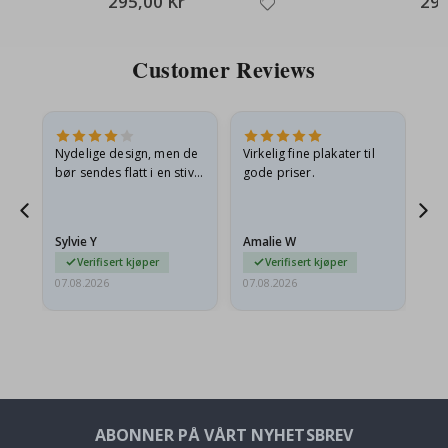
295,00 Kr
295
Customer Reviews
Nydelige design, men de
Virkelig fine plakater til
Alt
bør sendes flatt i en stiv
gode priser.
konvolutt. Fordi de
ankom sammenrullet og
 en
litt krøllete, skulle de…
Sylvie Y
Amalie W
Ka
Verifisert kjøper
Verifisert kjøper
07.08.2026
07.08.2026
07.
ABONNER PÅ VÅRT NYHETSBREV