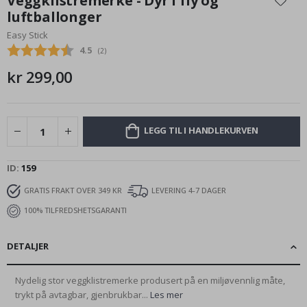
Veggklistremerke - Dyr i fly og
begynnelsen
luftballonger
av
Easy Stick
bildegalleri
Gjennomsnittskarakter:
4.5
(
stemmer:
2
)
kr 299,00
LEGG TIL I HANDLEKURVEN
ID
159
GRATIS FRAKT OVER 349 KR
LEVERING 4-7 DAGER
100% TILFREDSHETSGARANTI
DETALJER
Nydelig stor veggklistremerke produsert på en miljøvennlig måte,
trykt på avtagbar, gjenbrukbar...
Les mer