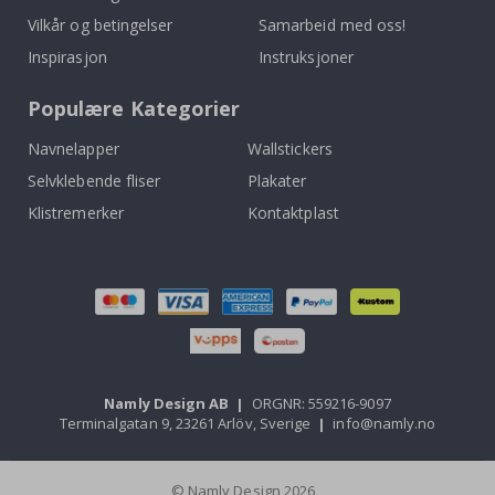
Vilkår og betingelser
Samarbeid med oss!
Inspirasjon
Instruksjoner
Populære Kategorier
Navnelapper
Wallstickers
Selvklebende fliser
Plakater
Klistremerker
Kontaktplast
Namly Design AB
|
ORGNR: 559216-9097
Terminalgatan 9, 23261 Arlöv, Sverige
|
info@namly.no
© Namly Design 2026