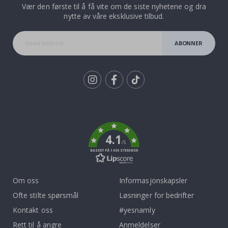
Vær den første til å få vite om de siste nyhetene og dra
nytte av våre eksklusive tilbud.
ABONNER
Tik
To
k
4.1
/5
BASERT PÅ 1030 STEMMER
Om oss
Informasjonskapsler
Ofte stilte spørsmål
Løsninger for bedrifter
Kontakt oss
#yesnamly
Rett til å angre
Anmeldelser