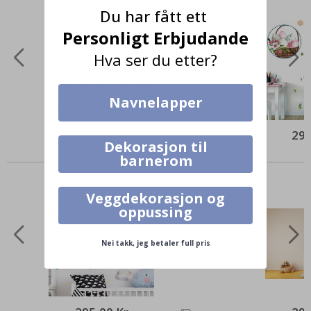
Du har fått ett
Personligt Erbjudande
Hva ser du etter?
Navnelapper
199,00 Kr
295
Dekorasjon til
Alternative produkter
barnerom
Veggdekorasjon og
oppussing
Nei takk, jeg betaler full pris