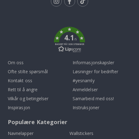
Tik
To
k
4.1
/5
BASERT PÅ 1030 STEMMER
Om oss
Informasjonskapsler
Ofte stilte spørsmål
Løsninger for bedrifter
Kontakt oss
#yesnamly
Rett til å angre
Anmeldelser
Vilkår og betingelser
Samarbeid med oss!
Inspirasjon
Instruksjoner
Populære Kategorier
Navnelapper
Wallstickers