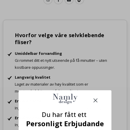
Hvorfor velge våre selvklebende
fliser?
Umiddelbar forvandling
Gi rommet ditt et nytt utseende på få minutter – uten
kostbare oppussinger.
Langvarig kvalitet
Laget av materialer av høy kvalitet som er
motstandsdyktige mot fukt og slitasje.
Enkel å fjerne
Ingen permanent endring. Trygt også i utleieboliger.
Du har fått ett
Enkel montering
Personligt Erbjudande
Ingen verktøy, ingen rot – bare dra av og fest.