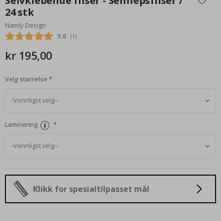
Selvklebende fliser - Sennepsfliser /
begynnelsen
24 stk
av
Namly Design
bildegalleri
Gjennomsnittskarakter:
5.0
(
stemmer:
1
)
kr 195,00
Velg størrelse
Laminering
Klikk for spesialtilpasset mål