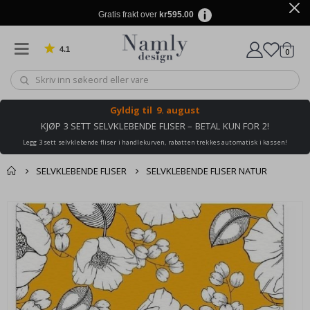
Gratis frakt over
kr595.00
4.1
varer
0
Basert på 1030 stemmer
Handle
Gyldig til
9. august
KJØP 3 SETT SELVKLEBENDE FLISER – BETAL KUN FOR 2!
Legg 3 sett selvklebende fliser i handlekurven, rabatten trekkes automatisk i kassen!
SELVKLEBENDE FLISER
SELVKLEBENDE FLISER NATUR
Andre kjøpte
Gå
produkter
til
slutten
av
bildegalleri