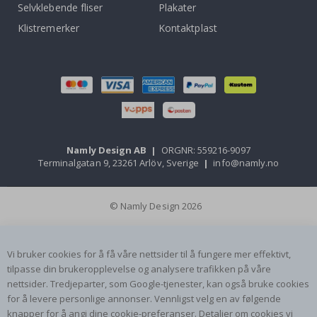
Selvklebende fliser
Plakater
Klistremerker
Kontaktplast
Namly Design AB
|
ORGNR: 559216-9097
Terminalgatan 9, 23261 Arlöv, Sverige
|
info@namly.no
© Namly Design 2026
Vi bruker cookies for å få våre nettsider til å fungere mer effektivt,
tilpasse din brukeropplevelse og analysere trafikken på våre
nettsider. Tredjeparter, som Google-tjenester, kan også bruke cookies
for å levere personlige annonser. Vennligst velg en av følgende
knapper for å angi dine cookie-preferanser. Detaljer om cookies vi