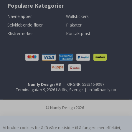
Populære Kategorier
Navnelapper
Wallstickers
Selvklebende fliser
Plakater
Klistremerker
Kontaktplast
Namly Design AB
|
ORGNR: 559216-9097
Terminalgatan 9, 23261 Arlöv, Sverige
|
info@namly.no
© Namly Design 2026
Vi bruker cookies for å få våre nettsider til å fungere mer effektivt,