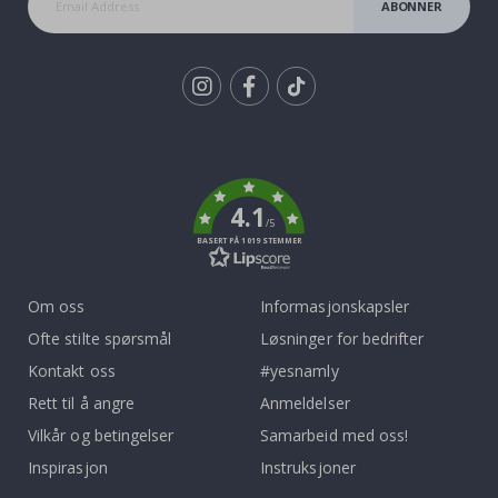
ABONNER
Tik
To
k
4.1
/5
BASERT PÅ 1019 STEMMER
Om oss
Informasjonskapsler
Ofte stilte spørsmål
Løsninger for bedrifter
Kontakt oss
#yesnamly
Rett til å angre
Anmeldelser
Vilkår og betingelser
Samarbeid med oss!
Inspirasjon
Instruksjoner