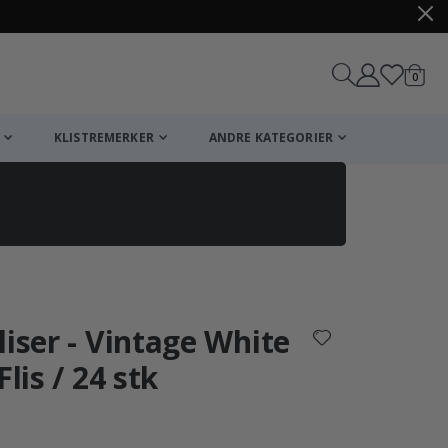
varer
0
Handle
KLISTREMERKER
ANDRE KATEGORIER
liser - Vintage White
lis / 24 stk