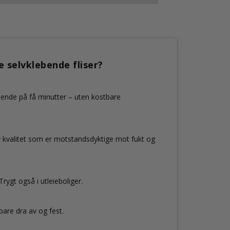
e selvklebende fliser?
eende på få minutter – uten kostbare
y kvalitet som er motstandsdyktige mot fukt og
rygt også i utleieboliger.
bare dra av og fest.