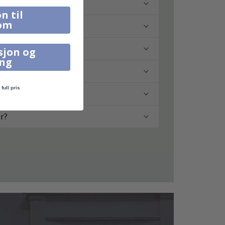
n til
om
sjon og
ing
full pris
er?