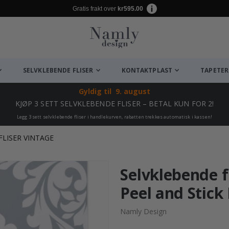
Gratis frakt over
kr595.00
SELVKLEBENDE FLISER
KONTAKTPLAST
TAPETER
Gyldig til
9. august
KJØP 3 SETT SELVKLEBENDE FLISER – BETAL KUN FOR 2!
Legg 3 sett selvklebende fliser i handlekurven, rabatten trekkes automatisk i kassen!
FLISER VINTAGE
Selvklebende f
Peel and Stick F
Namly Design