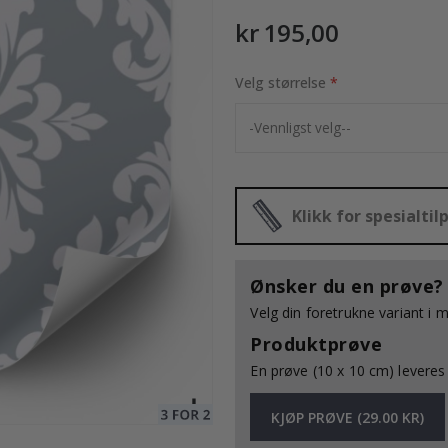
kr 195,00
Velg størrelse
195,00 Kr
Klikk for spesialti
Ønsker du en prøve?
Velg din foretrukne variant i 
Produktprøve
En prøve (10 x 10 cm) leveres 
KJØP PRØVE (29.00 KR)