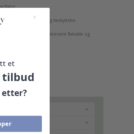
erflater.
ing for ekstra holdbarhet og beskyttelse.
res tynne design gjør dem ekstremt fleksible og
tt et
 tilbud
 etter?
pper