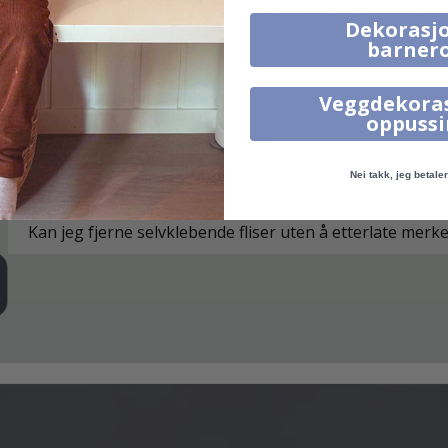
Hvilke overflater kan jeg bruke selvklebende fliser på?
Dekorasjo
barner
Hvordan påfører jeg selvklebende fliser?
Hvordan leveres selvklebende fliser?
Veggdekora
oppuss
Hvordan rengjør jeg overflaten?
Nei takk, jeg betaler 
Hva gjør jeg hvis jeg har flere spørsmål?
Kan jeg fjerne selvklebende fliser uten å etterlate merk