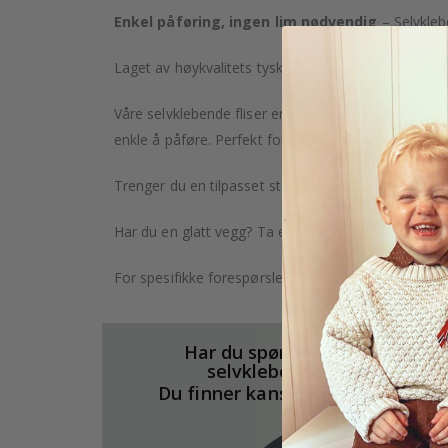
Enkel påføring, ingen lim nødvendig
– Selvkleb
Laget av høykvalitets tysk vinyl, med svært detaljer
Våre selvklebende fliser er ikke bare slitesterke, 
enkle å påføre. Perfekt for deg som vil gi hjemmet d
Trenger du en tilpasset størrelse? Klikk på fanen "Ti
Har du en glatt vegg? Ta en titt på vår tapetkolleks
For spesifikke forespørsler, som større bestillinger 
Har du spørsmål om våre
selvklebende fliser?
Du finner kanskje svarene her.