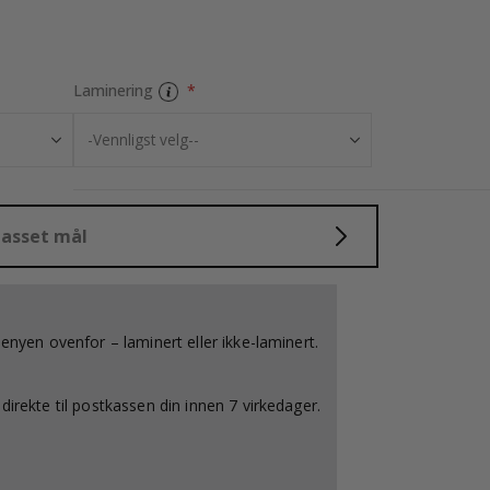
Selvklebende fli
Laminering
lpasset mål
menyen ovenfor – laminert eller ikke-laminert.
direkte til postkassen din innen 7 virkedager.