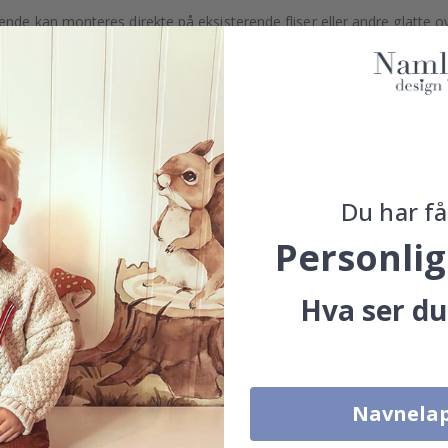
ende kan monteres direkte på eksisterende fliser eller andre glatte ov
t trykk og en elegant matt finish. Tilgjengelig med eller uten laminer
men gir også et naturlig og profesjonelt utseende etter montering. De
itt en rask og stilren oppgradering uten stress.
lpasset bestilling" for å bestille i spesialmål som passer dine behov.
Du har få
jon også!
Personlig
eller spesialtilpasninger, vennligst kontakt oss.
Hva ser du
Hva er selvklebende fliser?
Fungerer de i kjøkken eller bad?
Navnela