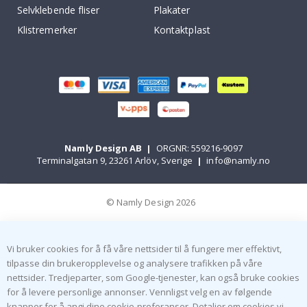
Selvklebende fliser
Plakater
Klistremerker
Kontaktplast
Namly Design AB
|
ORGNR: 559216-9097
Terminalgatan 9, 23261 Arlöv, Sverige
|
info@namly.no
© Namly Design 2026
Vi bruker cookies for å få våre nettsider til å fungere mer effektivt,
tilpasse din brukeropplevelse og analysere trafikken på våre
nettsider. Tredjeparter, som Google-tjenester, kan også bruke cookies
for å levere personlige annonser. Vennligst velg en av følgende
knapper for å angi dine cookie-preferanser. Detaljer om cookies vi