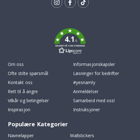
Tik
To
k
4.1
/5
BASERT PÅ 1030 STEMMER
Om oss
Informasjonskapsler
Ofte stilte spørsmål
Løsninger for bedrifter
Kontakt oss
#yesnamly
Rett til å angre
Anmeldelser
Vilkår og betingelser
Samarbeid med oss!
Inspirasjon
Instruksjoner
Populære Kategorier
Navnelapper
Wallstickers