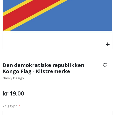
95,00 Kr
Gå
til
Den demokratiske republikken
begynnelsen
Kongo Flag - Klistremerke
av
Namly Design
bildegalleri
kr 19,00
Velg type