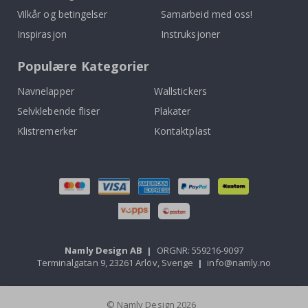
Vilkår og betingelser
Samarbeid med oss!
Inspirasjon
Instruksjoner
Populære Kategorier
Navnelapper
Wallstickers
Selvklebende fliser
Plakater
Klistremerker
Kontaktplast
Namly Design AB
|
ORGNR: 559216-9097
Terminalgatan 9, 23261 Arlöv, Sverige
|
info@namly.no
© Namly Design 2026