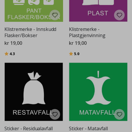
Klistremerke - Innskudd
Klistremerke -
Flasker/Bokser
Plastgjenvinning
kr 19,00
kr 19,00
Karakter:
av 5 mulige
Karakter:
av 5 mulige
4.3
5.0
Sticker - Residualavfall
Sticker - Matavfall