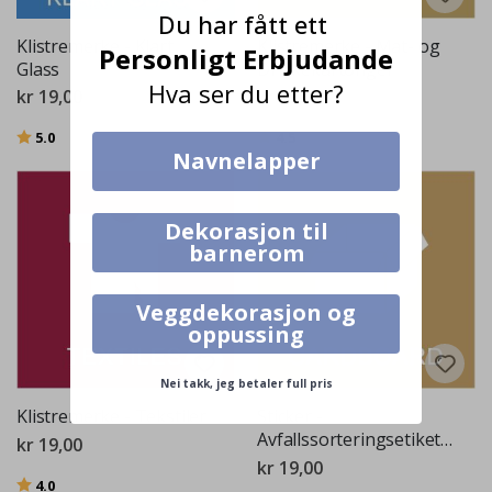
Du har fått ett
Klistremerke - Klart
Klistremerke - Mat- og
Personligt Erbjudande
Glass
Drikkekartonger
Hva ser du etter?
kr 19,00
kr 19,00
Karakter:
av 5 mulige
Karakter:
av 5 mulige
5.0
4.5
Navnelapper
Dekorasjon til
barnerom
Veggdekorasjon og
oppussing
Nei takk, jeg betaler full pris
Klistremerke - Tekstiler
Sticker -
Avfallssorteringsetiketter
kr 19,00
kr 19,00
Karakter:
av 5 mulige
4.0