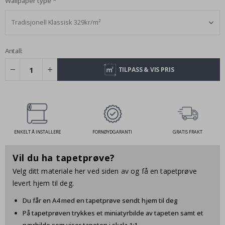
Wallpaper type
Antall:
TILPASS & VIS PRIS
ENKELT Å INSTALLERE
FORNØYDGARANTI
GRATIS FRAKT
Vil du ha tapetprøve?
Velg ditt materiale her ved siden av og få en tapetprøve
levert hjem til deg.
Du får en A4 med en tapetprøve sendt hjem til deg
På tapetprøven trykkes et miniatyrbilde av tapeten samt et