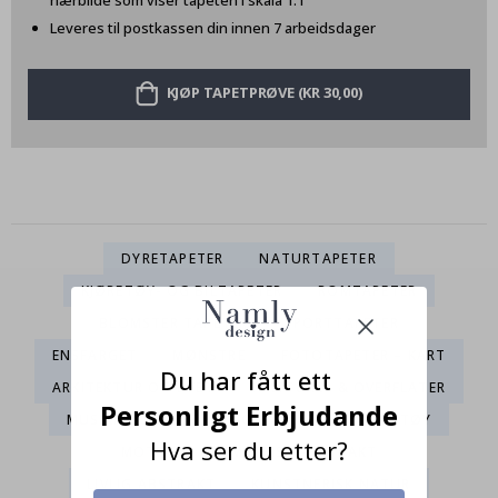
nærbilde som viser tapeten i skala 1:1
Leveres til postkassen din innen 7 arbeidsdager
KJØP TAPETPRØVE (KR 30,00)
DYRETAPETER
NATURTAPETER
KJØRETØY- OG BILTAPETER
ROMTAPETER
BLOMSTER TAPETER
SPORTTAPETER
ENSFARGET
MØNSTRE
FOTOTAPETER – KART
Du har fått ett
ARKITEKTUR OG BYER
TEKSTURER & OVERFLATER
Personligt Erbjudande
MUSIKK OG DANS
FOTOTAPETER - KJØRETØY
Hva ser du etter?
MOTE
GEOMETRISK ABSTRAKT
LIVLIG ABSTRAKT
KUNSTNERISK NATUR