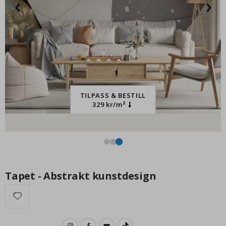
‹
›
95,00 Kr
TILPASS & BESTILL
329 kr/m²
Tapet - Abstrakt kunstdesign