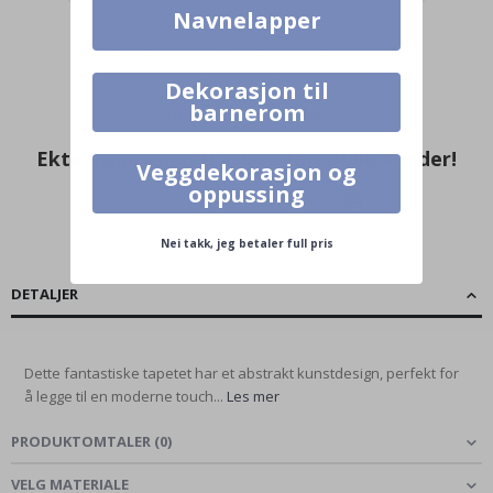
Navnelapper
ØKOLOGISK ABSTRAKT
KUNSTNERISKE ILLUSTRASJONER
KIDS
HALVVEGGSTAPETER
Dekorasjon til
barnerom
EGENDEFINERTE FARGE TAPETER
Ekte inspirasjon fra våre fornøyde kunder!
Veggdekorasjon og
oppussing
Merk ditt med #namly_design
Nei takk, jeg betaler full pris
DETALJER
Dette fantastiske tapetet har et abstrakt kunstdesign, perfekt for
å legge til en moderne touch...
Les mer
PRODUKTOMTALER
(
0
)
VELG MATERIALE