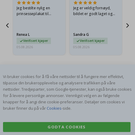
Jeg bestilte nylig en
Jeg er veldig fornøyd,
Ut
n
prinsesseplakat til
bildet er godt laget og
e
barnebarnet mitt.
rammen er også flott. Og
t,
Plakaten var litt skadet
leveringen var rask.
under frakt. Jeg sendte en
Renea L
Sandra G
Al
e-post…
Verifisert kjøper
Verifisert kjøper
05.08.2026
05.08.2026
05.
Vi bruker cookies for å få våre nettsider til å fungere mer effektivt,
tilpasse din brukeropplevelse og analysere trafikken på våre
nettsider. Tredjeparter, som Google-tjenester, kan også bruke cookies
ABONNER PÅ VÅRT NYHETSBREV
for å levere personlige annonser. Vennligst velg en av følgende
Vær den første til å få vite om de siste nyhetene og dra
knapper for å angi dine cookie-preferanser. Detaljer om cookies vi
nytte av våre eksklusive tilbud.
bruker finner du på vår
Cookies
-side.
ABONNER
GODTA COOKIES