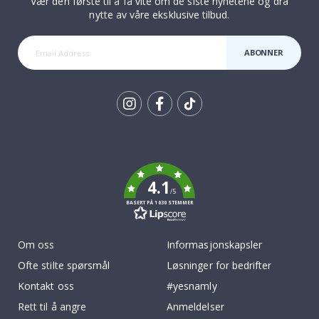
Vær den første til å få vite om de siste nyhetene og dra
nytte av våre eksklusive tilbud.
ABONNER
Tik
To
k
4.1
/5
BASERT PÅ 1030 STEMMER
Om oss
Informasjonskapsler
Ofte stilte spørsmål
Løsninger for bedrifter
Kontakt oss
#yesnamly
Rett til å angre
Anmeldelser