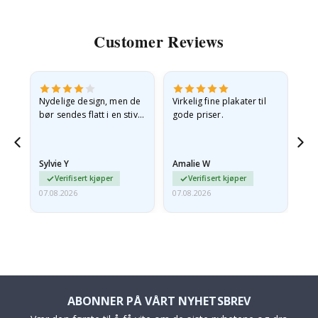
Customer Reviews
Nydelige design, men de
Virkelig fine plakater til
Alt
bør sendes flatt i en stiv
gode priser.
konvolutt. Fordi de
ankom sammenrullet og
 en
litt krøllete, skulle de…
Sylvie Y
Amalie W
Ka
Verifisert kjøper
Verifisert kjøper
07.08.2026
07.08.2026
07.
ABONNER PÅ VÅRT NYHETSBREV