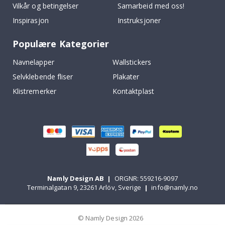
Vilkår og betingelser
Samarbeid med oss!
Inspirasjon
Instruksjoner
Populære Kategorier
Navnelapper
Wallstickers
Selvklebende fliser
Plakater
Klistremerker
Kontaktplast
Namly Design AB
|
ORGNR: 559216-9097
Terminalgatan 9, 23261 Arlöv, Sverige
|
info@namly.no
© Namly Design 2026