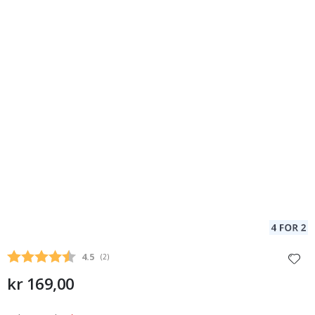
Gjennomsnittskarakter:
4.5
(
stemmer:
2
)
kr 169,00