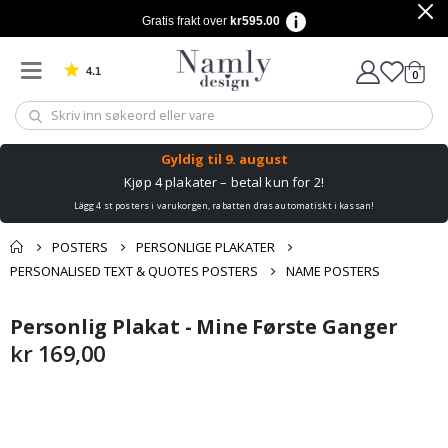
Gratis frakt over
kr595.00
4.1
varer
0
Basert på 1030 stemmer
Handle
Gyldig til
9. august
Kjøp 4 plakater – betal kun for 2!
Lägg 4 st posters i varukorgen, rabatten dras automatiskt i kassan!
POSTERS
PERSONLIGE PLAKATER
PERSONALISED TEXT & QUOTES POSTERS
NAME POSTERS
Andre kjøpte
Personlig Plakat - Mine Første Ganger
Gå
Gå
produkter
til
til
kr 169,00
slutten
begynnelsen
av
av
bildegalleri
bildegalleri