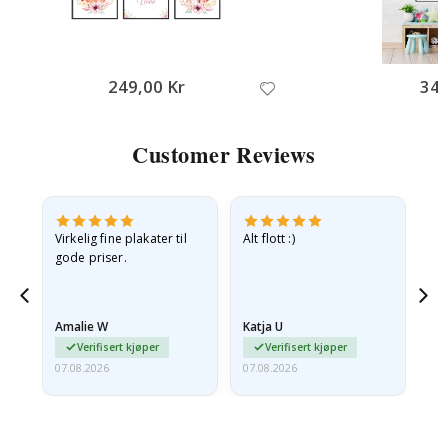
249,00 Kr
349
Customer Reviews
Virkelig fine plakater til
Alt flott :)
Ra
gode priser.
pr
 Og
Amalie W
Katja U
Gi
Verifisert kjøper
Verifisert kjøper
07.08.2026
07.08.2026
06.