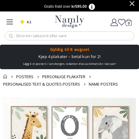
Gratis frakt over
kr595.00
4.1
varer
0
Basert på 1029 stemmer
Handle
Gyldig til
9. august
Kjøp 4 plakater – betal kun for 2!
Lägg 4 st posters i varukorgen, rabatten dras automatiskt i kassan!
POSTERS
PERSONLIGE PLAKATER
PERSONALISED TEXT & QUOTES POSTERS
NAME POSTERS
Andre kjøpte
Gå
produkter
til
slutten
av
bildegalleri