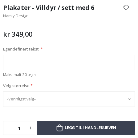
til
Plakater - Villdyr / sett med 6
begynnelsen
Namly Design
av
bildegalleri
kr 349,00
Egendefinert tekst
Maksimalt 20 tegn
Velg størrelse
LEGG TIL I HANDLEKURVEN