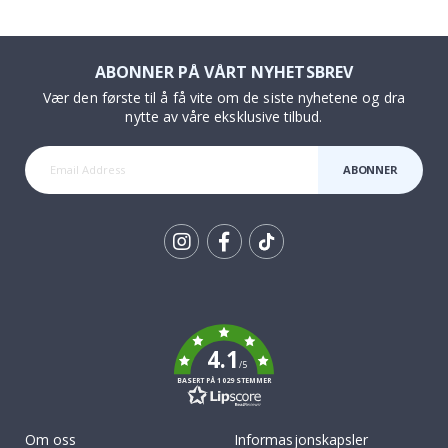
ABONNER PÅ VÅRT NYHETSBREV
Vær den første til å få vite om de siste nyhetene og dra
nytte av våre eksklusive tilbud.
ABONNER
Tik
To
k
4.1
/5
BASERT PÅ 1029 STEMMER
Om oss
Informasjonskapsler