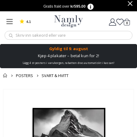
Gratis frakt over
kr595.00
4.1
varer
0
Basert på 1029 stemmer
Handle
Gyldig til
9. august
Kjøp 4 plakater – betal kun for 2!
Lägg 4 st posters i varukorgen, rabatten dras automatiskt i kassan!
POSTERS
SVART & HVITT
Andre kjøpte
Gå
produkter
til
slutten
av
bildegalleri