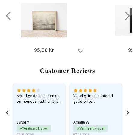
95,00 Kr
95
Customer Reviews
Nydelige design, men de
Virkelig fine plakater til
Alt
bør sendes flatt i en stiv
gode priser.
konvolutt. Fordi de
ankom sammenrullet og
 en
litt krøllete, skulle de…
Sylvie Y
Amalie W
Ka
Verifisert kjøper
Verifisert kjøper
07.08.2026
07.08.2026
07.