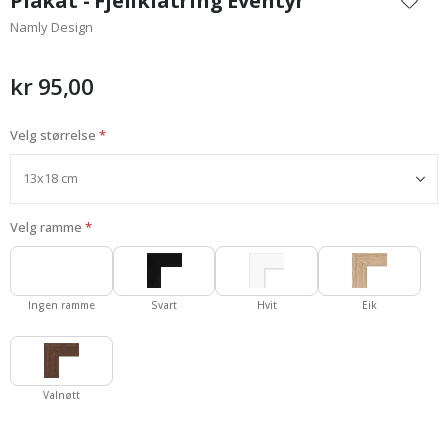
Plakat - Fjellklatring Eventyr
begynnelsen
Namly Design
av
bildegalleri
kr 95,00
Velg størrelse
Velg ramme
Ingen ramme
Svart
Hvit
Eik
Valnøtt