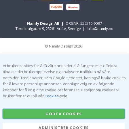
Namly Design AB
|
ORGNR: 559216-9097
Terminalgatan 9, 23261 Arlöv, Sverige
|
info@namly.no
© Namly Design 2026
Vi bruker cookies for å få våre nettsider til å fungere mer effektivt,
tilpasse din brukeropplevelse og analysere trafikken på våre
nettsider. Tredjeparter, som Google-tjenester, kan også bruke cookies
for å levere personlige annonser. Vennligst velg en av følgende
knapper for å angi dine cookie-preferanser. Detaljer om cookies vi
bruker finner du på vår
Cookies
-side.
GODTA COOKIES
ADMINISTRER COOKIES